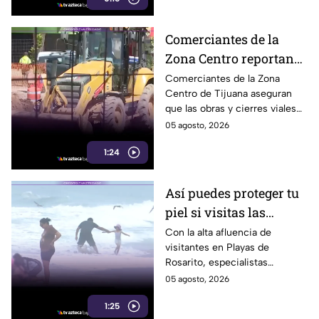
Comerciantes de la
Zona Centro reportan
caída de hasta 40% por
Comerciantes de la Zona
Centro de Tijuana aseguran
obras en avenida
que las obras y cierres viales
Revolución
en la avenida Revolución han
05 agosto, 2026
reducido hasta 40% la
1:24
afluencia de clientes.
Así puedes proteger tu
piel si visitas las
playas de Rosarito
Con la alta afluencia de
visitantes en Playas de
durante el verano
Rosarito, especialistas
recomiendan reaplicar
05 agosto, 2026
protector solar cada dos horas
1:25
y utilizar uno con FPS 30 o