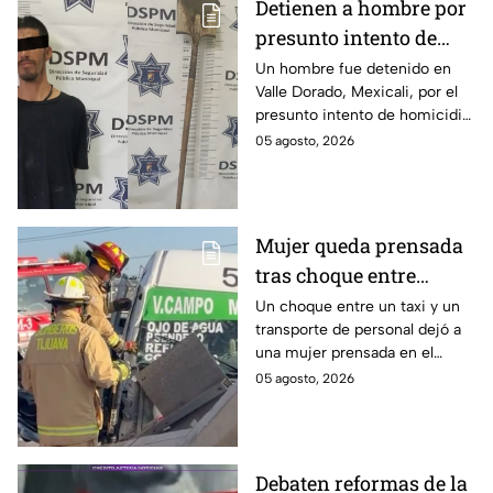
Detienen a hombre por
presunto intento de
homicidio con una pala
Un hombre fue detenido en
Valle Dorado, Mexicali, por el
en Mexicali; habría
presunto intento de homicidio
atacado a otro mientras
de otro con una pala. La
05 agosto, 2026
dormía
víctima sufrió lesiones en la
cabeza y el cuerpo.
Mujer queda prensada
tras choque entre
transporte público y de
Un choque entre un taxi y un
transporte de personal dejó a
personal en Tijuana
una mujer prensada en el
bulevar Insurgentes, a la altura
05 agosto, 2026
de Macroplaza, en Tijuana.
Debaten reformas de la