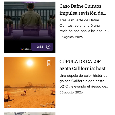
Caso Dafne Quintos
impulsa revisión de
escuelas militarizadas;
Tras la muerte de Dafne
Quintos, se anunció una
padres en Tijuana
revisión nacional a las escuelas
exigen supervisión
militarizadas; en Tijuana
05 agosto, 2026
padres también solicitan
2:53
inspecciones.
CÚPULA DE CALOR
azota California: hasta
52°C en estas zonas ⚠️
Una cúpula de calor histórica
golpea California con hasta
52°C , elevando el riesgo de
incendios, así que tomas
05 agosto, 2026
precauciones con esta ola.