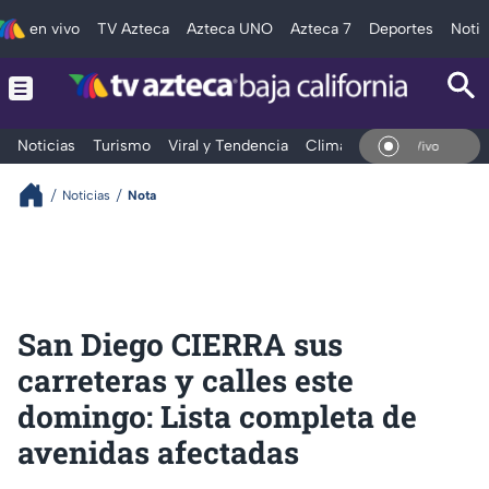
en vivo
TV Azteca
Azteca UNO
Azteca 7
Deportes
Notic
Noticias
Turismo
Viral y Tendencia
Clima
Deportes
Espec
En Vivo
Noticias
Nota
San Diego CIERRA sus
carreteras y calles este
domingo: Lista completa de
avenidas afectadas