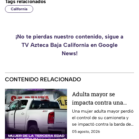
Tags relacionados
California
¡No te pierdas nuestro contenido, sigue a
TV Azteca Baja California en Google
News!
CONTENIDO RELACIONADO
Adulta mayor se
impacta contra una
barda tras perder el
Una mujer adulta mayor perdió
el control de su camioneta y
control de su
se impactó contra la barda de
camioneta en Mexicali
un predio en el cruce de las
05 agosto, 2026
calzadas Independencia y