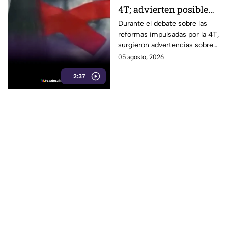
4T; advierten posible
control sobre la
Durante el debate sobre las
reformas impulsadas por la 4T,
información y voces
surgieron advertencias sobre
críticas
un posible impacto en la
05 agosto, 2026
libertad de expresión y el
2:37
acceso a la información.