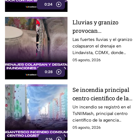
0:24
López Mateos, en Mexicali.
Lluvias y granizo
provocan
inundaciones en
Las fuertes lluvias y el granizo
colapsaron el drenaje en
Lindavista; agua brota
Lindavista, CDMX, donde
de los escusados
vecinos reportaron
05 agosto, 2026
inundaciones y agua saliendo
0:28
por los escusados.
Se incendia principal
centro científico de la
agencia espacial rusa
Un incendio se registró en el
TsNIIMash, principal centro
Roscosmos
científico de la agencia
espacial rusa Roscosmos. El
05 agosto, 2026
humo fue visible a varios
0:16
kilómetros.