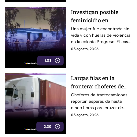
superior.
Investigan posible
feminicidio en
Mexicali; hallan a una
Una mujer fue encontrada sin
vida y con huellas de violencia
mujer sin vida con
en la colonia Progreso. El caso
huellas de violencia
es investigado como un
05 agosto, 2026
posible feminicidio y no hay
1:03
detenidos.
Largas filas en la
frontera: choferes de
carga esperan hasta
Choferes de tractocamiones
reportan esperas de hasta
cinco horas para
cinco horas para cruzar de
cruzar a EE. UU.
Tijuana a Estados Unidos y
05 agosto, 2026
piden reforzar las medidas de
2:30
movilidad en la frontera.