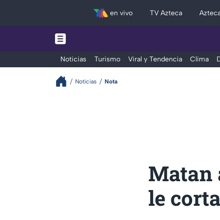
en vivo
TV Azteca
Aztec
Noticias
Turismo
Viral y Tendencia
Clima
D
Noticias
Nota
Matan 
le cort