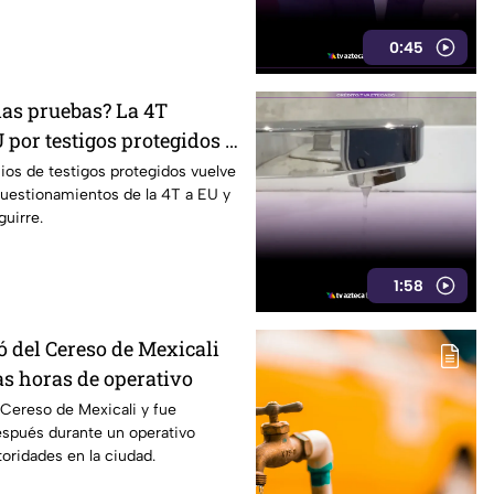
0:45
las pruebas? La 4T
 por testigos protegidos y
Aguirre revive el debate
ios de testigos protegidos vuelve
 cuestionamientos de la 4T a EU y
guirre.
1:58
ó del Cereso de Mexicali
as horas de operativo
Cereso de Mexicali y fue
espués durante un operativo
oridades en la ciudad.