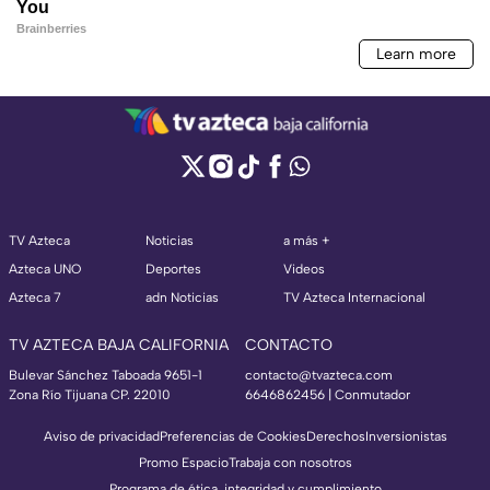
TV Azteca
Noticias
a más +
Azteca UNO
Deportes
Videos
Azteca 7
adn Noticias
TV Azteca Internacional
TV AZTECA BAJA CALIFORNIA
CONTACTO
Bulevar Sánchez Taboada 9651-1
contacto@tvazteca.com
Zona Río Tijuana CP. 22010
6646862456 | Conmutador
Aviso de privacidad
Preferencias de Cookies
Derechos
Inversionistas
Promo Espacio
Trabaja con nosotros
Programa de ética, integridad y cumplimiento