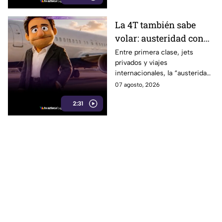
La 4T también sabe
volar: austeridad con
sabor a primera clase
Entre primera clase, jets
privados y viajes
internacionales, la “austeridad”
de la 4T parece tener una
07 agosto, 2026
peculiar forma de hacer
2:31
maletas.