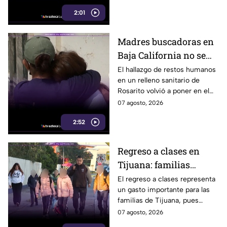
armado
habló por primera vez desde el
2:01
atentado.
Madres buscadoras en
Baja California no se
detienen: hallazgo de
El hallazgo de restos humanos
en un relleno sanitario de
restos humanos
Rosarito volvió a poner en el
reaviva la
centro la labor de las madres
07 agosto, 2026
preocupación
buscadoras en Baja California.
2:52
Regreso a clases en
Tijuana: familias
podrían gastar hasta 5
El regreso a clases representa
un gasto importante para las
mil pesos en uniformes
familias de Tijuana, pues
y calzado
uniformes y calzado pueden
07 agosto, 2026
alcanzar los 5 mil pesos.