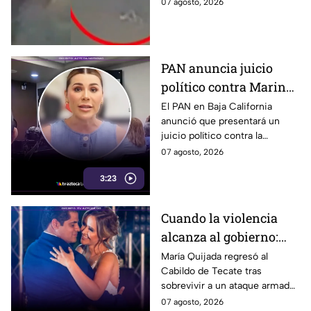
sujeto le robó los 90 pesos
07 agosto, 2026
que ganó vendiendo cemitas.
PAN anuncia juicio
político contra Marina
del Pilar y la fiscal de
El PAN en Baja California
anunció que presentará un
Baja California
juicio político contra la
gobernadora y la fiscal del
07 agosto, 2026
estado, tras el caso de Pedro
3:23
Ariel Mendívil.
Cuando la violencia
alcanza al gobierno:
regidora de Tecate
María Quijada regresó al
Cabildo de Tecate tras
vuelve al Cabildo tras
sobrevivir a un ataque armado
sobrevivir a un ataque
en el que murió su esposo y
07 agosto, 2026