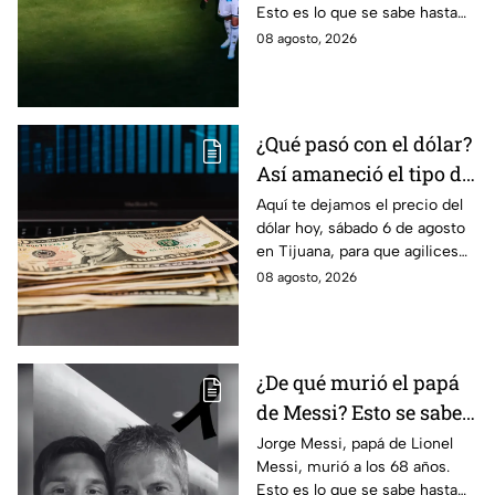
Esto es lo que se sabe hasta
ahora sobre su fallecimiento y
08 agosto, 2026
el duro golpe para el astro
argentino.
¿Qué pasó con el dólar?
Así amaneció el tipo de
cambio hoy sábado 8 de
Aquí te dejamos el precio del
dólar hoy, sábado 6 de agosto
agosto en Tijuana
en Tijuana, para que agilices
tus cambios, compras y
08 agosto, 2026
cruces fronterizos con
información actualizada.
¿De qué murió el papá
de Messi? Esto se sabe
sobre el fallecimiento
Jorge Messi, papá de Lionel
Messi, murió a los 68 años.
de Jorge Messi
Esto es lo que se sabe hasta