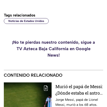
Tags relacionados
Noticias de Estados Unidos
¡No te pierdas nuestro contenido, sigue a
TV Azteca Baja California en Google
News!
CONTENIDO RELACIONADO
Murió el papá de Messi:
¿Dónde estaba el astro
argentino al conocer la
Jorge Messi, papá de Lionel
Messi, murió a los 68 años.
noticia?