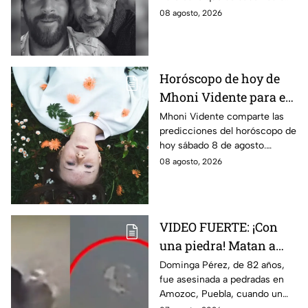
ahora sobre su fallecimiento
08 agosto, 2026
que enluta al astro argentino.
Horóscopo de hoy de
Mhoni Vidente para el
sábado 8 de agosto
Mhoni Vidente comparte las
predicciones del horóscopo de
¡Cierre de ciclo!
hoy sábado 8 de agosto.
Descubre qué signos vivirán
08 agosto, 2026
cierres de ciclo y cambios.
¿Estás listo?
VIDEO FUERTE: ¡Con
una piedra! Matan a
vendedora de cemitas
Dominga Pérez, de 82 años,
fue asesinada a pedradas en
de 82 años mientras iba
Amozoc, Puebla, cuando un
a su casa