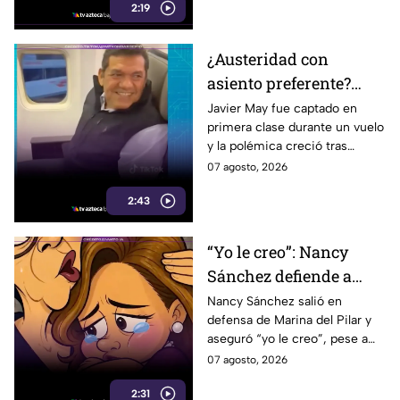
2:19
¿Austeridad con
asiento preferente?
Captan a Javier May
Javier May fue captado en
primera clase durante un vuelo
sonriente en primera
y la polémica creció tras
clase y Morena le “jala
imágenes de un presunto reloj
07 agosto, 2026
las orejas”
de lujo. Morena reaccionó al
2:43
caso.
“Yo le creo”: Nancy
Sánchez defiende a
Marina del Pilar como
Nancy Sánchez salió en
defensa de Marina del Pilar y
si fuera su hija pese a
aseguró “yo le creo”, pese a
polémicas
los audios filtrados y las
07 agosto, 2026
polémicas que rodean a la
2:31
gobernadora.