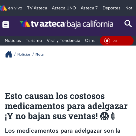
en vivo
TV Azteca
Azteca UNO
Azteca 7
Deportes
Notic
Noticias
Turismo
Viral y Tendencia
Clima
Deportes
Espec
En Viv
Noticias
Nota
Esto causan los costosos
medicamentos para adelgazar
¡Y no bajan sus ventas! 😱💉
Los medicamentos para adelgazar son la