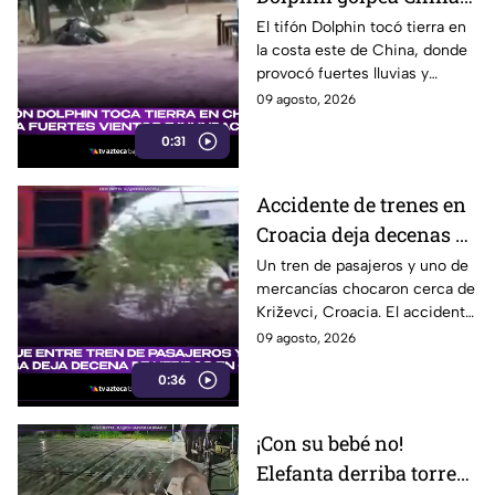
con fuertes vientos y
El tifón Dolphin tocó tierra en
la costa este de China, donde
lluvias
provocó fuertes lluvias y
vientos, además de alertas por
09 agosto, 2026
inundaciones y deslaves.
0:31
Accidente de trenes en
Croacia deja decenas de
heridos; seis están
Un tren de pasajeros y uno de
mercancías chocaron cerca de
graves
Križevci, Croacia. El accidente
dejó entre 20 y 25 heridos,
09 agosto, 2026
seis de ellos graves.
0:36
¡Con su bebé no!
Elefanta derriba torre