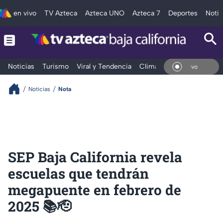
en vivo
TV Azteca
Azteca UNO
Azteca 7
Deportes
Notic
Noticias
Turismo
Viral y Tendencia
Clima
Deportes
Espec
En V
Noticias
Nota
SEP Baja California revela
escuelas que tendrán
megapuente en febrero de
2025 📚🫡