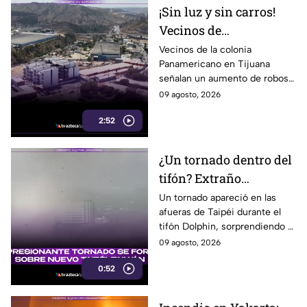
¡Sin luz y sin carros!
Vecinos de
Panamericano en
Vecinos de la colonia
Panamericano en Tijuana
Tijuana viven bajo la
señalan un aumento de robos
inseguridad
durante los últimos tres
09 agosto, 2026
meses, incluidos vehículos y
2:52
cableado eléctrico.
¿Un tornado dentro del
tifón? Extraño
fenómeno sorprende a
Un tornado apareció en las
afueras de Taipéi durante el
meteorólogos en
tifón Dolphin, sorprendiendo a
Taiwán
meteorólogos taiwaneses que
09 agosto, 2026
ya investigan el extraño
0:52
fenómeno.