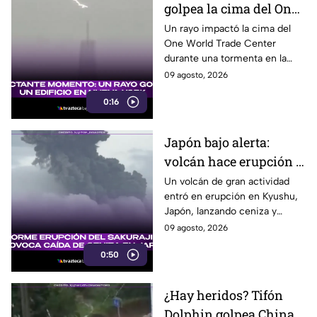
golpea la cima del One
World Trade Center en
Un rayo impactó la cima del
One World Trade Center
Nueva York
durante una tormenta en la
costa este de Estados Unidos,
09 agosto, 2026
dejando un impresionante
0:16
momento captado en video.
Japón bajo alerta:
volcán hace erupción y
lanza ceniza a más de 2
Un volcán de gran actividad
entró en erupción en Kyushu,
mil metros
Japón, lanzando ceniza y
material volcánico a más de 2
09 agosto, 2026
mil metros de altura.
0:50
¿Hay heridos? Tifón
Dolphin golpea China