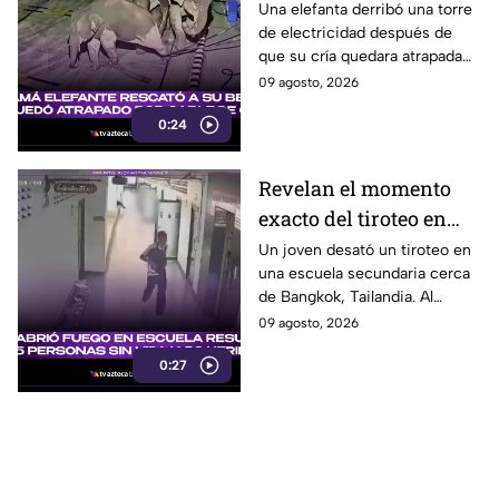
eléctrica para rescatar
Una elefanta derribó una torre
de electricidad después de
a su cría
que su cría quedara atrapada
entre los cables, en un intento
09 agosto, 2026
por eliminar la amenaza.
0:24
Revelan el momento
exacto del tiroteo en
secundaria que dejó al
Un joven desató un tiroteo en
una escuela secundaria cerca
menos 8 muertos y 30
de Bangkok, Tailandia. Al
heridos
menos ocho personas
09 agosto, 2026
murieron y otras 30 resultaron
0:27
heridas.