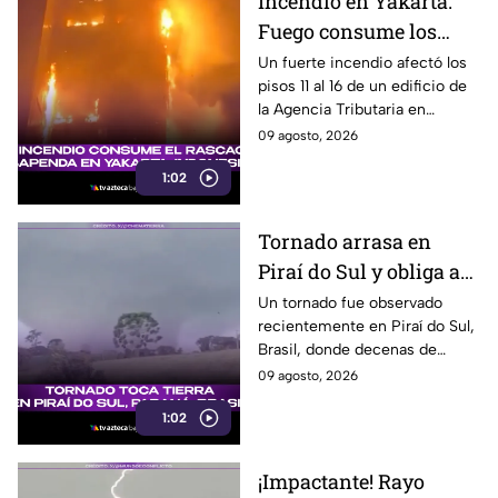
Incendio en Yakarta:
Fuego consume los
últimos pisos de
Un fuerte incendio afectó los
pisos 11 al 16 de un edificio de
edificio de la Agencia
la Agencia Tributaria en
Tributaria
Yakarta, Indonesia, provocando
09 agosto, 2026
una enorme columna de humo.
1:02
Tornado arrasa en
Piraí do Sul y obliga a
familias a abandonar
Un tornado fue observado
recientemente en Piraí do Sul,
sus hogares
Brasil, donde decenas de
viviendas resultaron afectadas
09 agosto, 2026
y varias familias tuvieron que
1:02
buscar refugio.
¡Impactante! Rayo