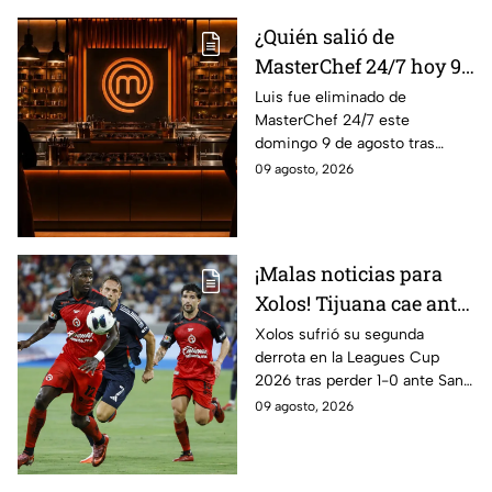
¿Quién salió de
MasterChef 24/7 hoy 9
de agosto? Este
Luis fue eliminado de
MasterChef 24/7 este
participante quedó
domingo 9 de agosto tras
eliminado
enfrentarse a Ixdit y Michelle
09 agosto, 2026
en el reto de eliminación
rumbo a la gran final.
¡Malas noticias para
Xolos! Tijuana cae ante
San Diego FC y
Xolos sufrió su segunda
derrota en la Leagues Cup
complica su camino en
2026 tras perder 1-0 ante San
la Leagues Cup 2026
Diego FC. Tijuana todavía tiene
09 agosto, 2026
un partido pendiente ante
Portland Timbers.