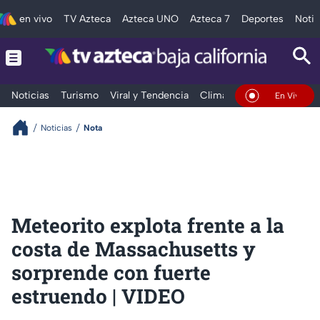
en vivo
TV Azteca
Azteca UNO
Azteca 7
Deportes
Notic
Noticias
Turismo
Viral y Tendencia
Clima
Deportes
Espec
En Vivo
Noticias
Nota
Meteorito explota frente a la
costa de Massachusetts y
sorprende con fuerte
estruendo | VIDEO