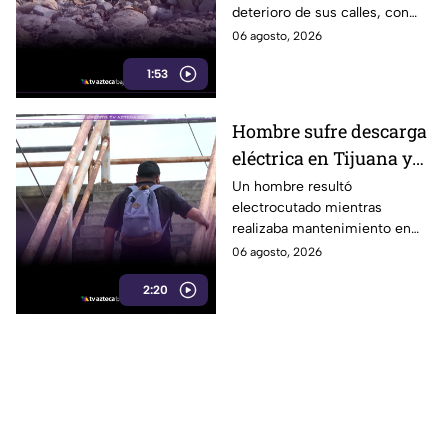
deterioro de sus calles, con
baches y daños que persisten
06 agosto, 2026
desde hace años. Aquí te
1:53
informamos.
Hombre sufre descarga
eléctrica en Tijuana y
alerta sobre peligro de
Un hombre resultó
electrocutado mientras
cables expuestos en la
realizaba mantenimiento en
ciudad
Tijuana, revelando riesgos por
06 agosto, 2026
cables eléctricos expuestos en
2:20
zonas urbanas.