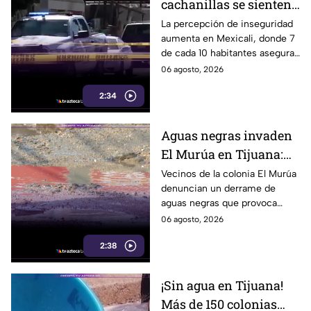
cachanillas se sienten
inseguros en Mexicali
La percepción de inseguridad
aumenta en Mexicali, donde 7
de cada 10 habitantes aseguran
sentirse inseguros al vivir en la
06 agosto, 2026
ciudad. Te informamos.
2:34
Aguas negras invaden
El Murúa en Tijuana:
vecinos viven entre
Vecinos de la colonia El Murúa
denuncian un derrame de
malos olores y riesgos
aguas negras que provoca
malos olores,
06 agosto, 2026
encharcamientos y riesgo
2:38
sanitario. Aquí te informamos.
¡Sin agua en Tijuana!
Más de 150 colonias