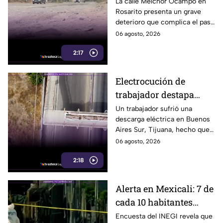
representa un peligro
La calle Melchor Ocampo en
Rosarito presenta un grave
para camiones y pipas
deterioro que complica el paso
de camiones pesados y pipas
06 agosto, 2026
con carga. Aquí te informamos
2:17
a detalle.
Electrocución de
trabajador destapa
peligro que vecinos
Un trabajador sufrió una
descarga eléctrica en Buenos
denuncian desde hace
Aires Sur, Tijuana, hecho que
años en Tijuana
evidenció un riesgo que
06 agosto, 2026
vecinos aseguran existe desde
2:18
años. Te informamos.
Alerta en Mexicali: 7 de
cada 10 habitantes
aseguran sentirse
Encuesta del INEGI revela que