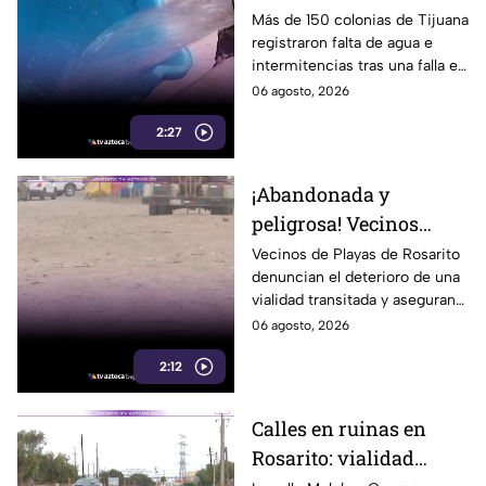
enfrentan cortes tras
Más de 150 colonias de Tijuana
registraron falta de agua e
falla en sistema de
intermitencias tras una falla en
bombeo
el sistema de bombeo.
06 agosto, 2026
2:27
¡Abandonada y
peligrosa! Vecinos
denuncian el mal
Vecinos de Playas de Rosarito
denuncian el deterioro de una
estado de una de las
vialidad transitada y aseguran
calles más transitadas
que permanece sin atención.
06 agosto, 2026
de Rosarito
2:12
Calles en ruinas en
Rosarito: vialidad