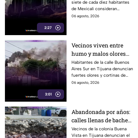
siete de cada diez habitantes
inseguros, revela
de Mexicali consideran
encuesta del INEGI
insegura la ciudad donde
06 agosto, 2026
viven.
2:27
Vecinos viven entre
humo y malos olores
desde hace años en
Habitantes de la calle Buenos
Aires Sur en Tijuana denuncian
Tijuana
fuertes olores y cortinas de
humo que afectan su vida
06 agosto, 2026
diaria desde hace años. Aquí te
3:01
informamos.
Abandonada por años:
calles llenas de baches
afectan a vecinos de
Vecinos de la colonia Buena
Vista en Tijuana denuncian el
Buena Vista en Tijuana