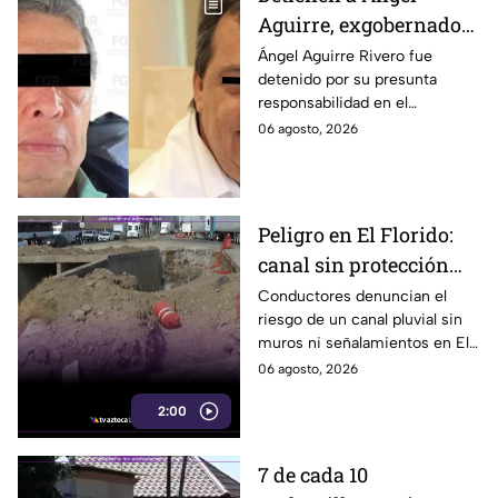
Aguirre, exgobernador
de Guerrero, por
Ángel Aguirre Rivero fue
detenido por su presunta
presunto ocultamiento
responsabilidad en el
de pruebas en caso
ocultamiento de evidencias
06 agosto, 2026
Ayotzinapa
del caso Ayotzinapa, según
informó la FGR.
Peligro en El Florido:
canal sin protección
provoca accidentes en
Conductores denuncian el
riesgo de un canal pluvial sin
Parque Industrial de
muros ni señalamientos en El
Tijuana
Florido, Tijuana, donde ya
06 agosto, 2026
habría accidentes. Aquí te
2:00
informamos.
7 de cada 10