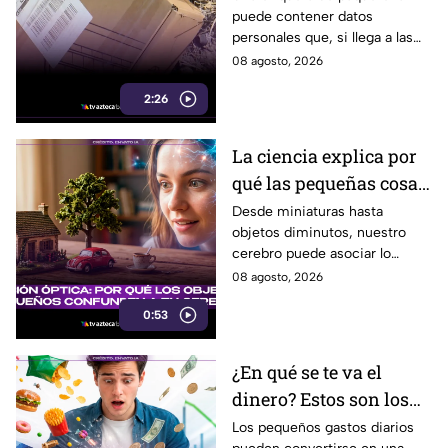
puede contener datos
podría ponerte en
personales que, si llega a las
riesgo en Tijuana
manos equivocadas, podrían
08 agosto, 2026
utilizarse para cometer fraude,
2:26
extorsión o robo de identidad.
La ciencia explica por
qué las pequeñas cosas
nos parecen tan
Desde miniaturas hasta
objetos diminutos, nuestro
adorables
cerebro puede asociar lo
pequeño con ternura,
08 agosto, 2026
seguridad y placer. Esta es la
0:53
razón detrás de esa atracción.
¿En qué se te va el
dinero? Estos son los
gastos hormiga que
Los pequeños gastos diarios