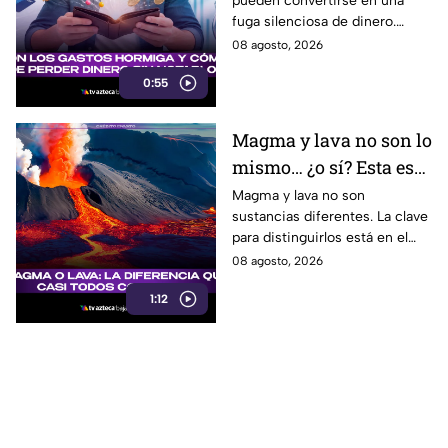
pueden convertirse en una
pueden vaciar tu
fuga silenciosa de dinero.
bolsillo
Identificar los llamados gastos
08 agosto, 2026
hormiga puede ayudarte a
0:55
cuidar tus finanzas.
Magma y lava no son lo
mismo… ¿o sí? Esta es
la explicación
Magma y lava no son
sustancias diferentes. La clave
para distinguirlos está en el
lugar donde se encuentra el
08 agosto, 2026
material volcánico.
1:12