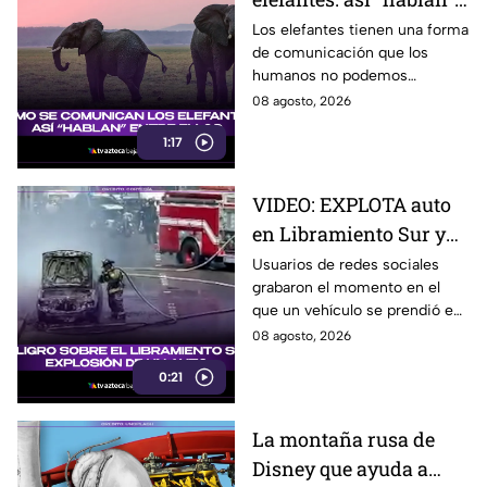
entre ellos
Los elefantes tienen una forma
de comunicación que los
humanos no podemos
escuchar, ellos “hablan” de una
08 agosto, 2026
forma muy diferente, así que
1:17
te invitamos a ver el video.
VIDEO: EXPLOTA auto
en Libramiento Sur y
ocasiona fuerte tráfico
Usuarios de redes sociales
grabaron el momento en el
en Tijuana este sábado;
que un vehículo se prendió en
cerca de 5 y 10
llamas sobre el Libramiento, lo
08 agosto, 2026
que ocasionó tráfico pesado
0:21
en esa parte de Tijuana.
La montaña rusa de
Disney que ayuda a