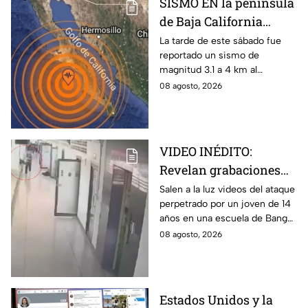
SISMO EN la península
de Baja California
sacude San José del
La tarde de este sábado fue
reportado un sismo de
Cabo
magnitud 3.1 a 4 km al
noroeste de San José del
08 agosto, 2026
Cabo, Baja California Sur; no
hay afectaciones.
VIDEO INÉDITO:
Revelan grabaciones
del tiroteo escolar que
Salen a la luz videos del ataque
perpetrado por un joven de 14
dejó múltiples víctimas
años en una escuela de Bang
Kruai, Tailandia. El saldo es de
08 agosto, 2026
múltiples víctimas y heridos.
Estados Unidos y la