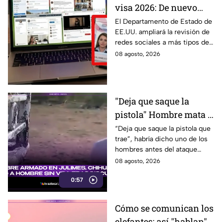
visa 2026: De nuevo
revisarán las redes
El Departamento de Estado de
EE.UU. ampliará la revisión de
sociales de mexicanos
redes sociales a más tipos de
que viaje a este país
visa, incluyendo a mexicanos
08 agosto, 2026
que viajan por negocios.
"Deja que saque la
pistola" Hombre mata a
padre y hiere a su hijo
“Deja que saque la pistola que
trae”, habría dicho uno de los
por supuestamente
hombres antes del ataque
invadir un camino
armado en Julimes, Chihuahua
08 agosto, 2026
que mató a Armando Ordóñez.
0:57
Cómo se comunican los
elefantes: así "hablan"