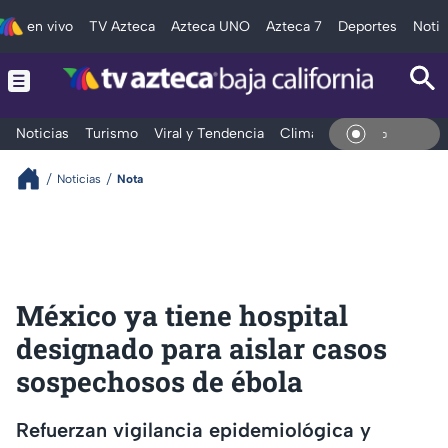
en vivo
TV Azteca
Azteca UNO
Azteca 7
Deportes
Notic
Noticias
Turismo
Viral y Tendencia
Clima
Deportes
Espec
En Viv
Noticias
Nota
México ya tiene hospital
designado para aislar casos
sospechosos de ébola
Refuerzan vigilancia epidemiológica y