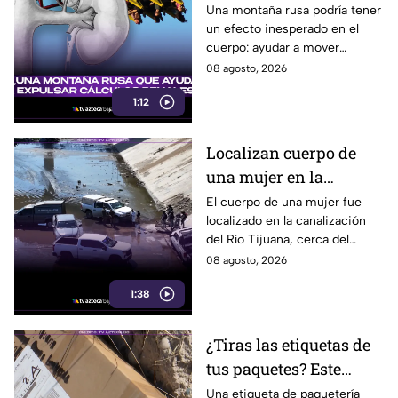
expulsar cálculos
Una montaña rusa podría tener
un efecto inesperado en el
renales, según estudio
cuerpo: ayudar a mover
pequeños cálculos renales
08 agosto, 2026
1:12
Localizan cuerpo de
una mujer en la
canalización del Río
El cuerpo de una mujer fue
localizado en la canalización
Tijuana; presentaba
del Río Tijuana, cerca del
quemaduras
cruce fronterizo, durante la
08 agosto, 2026
mañana del viernes 7 de
1:38
agosto.
¿Tiras las etiquetas de
tus paquetes? Este
pequeño descuido
Una etiqueta de paquetería