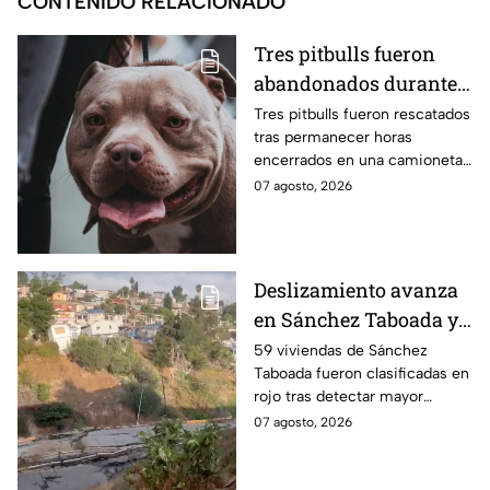
CONTENIDO RELACIONADO
Tres pitbulls fueron
abandonados durante
horas dentro de una
Tres pitbulls fueron rescatados
tras permanecer horas
camioneta bajo el calor
encerrados en una camioneta
en Tijuana; así
bajo altas temperaturas en la
07 agosto, 2026
lograron rescatarlos
colonia El Florido, en Tijuana.
Deslizamiento avanza
en Sánchez Taboada y
pone en riesgo a 59
59 viviendas de Sánchez
Taboada fueron clasificadas en
viviendas; familias se
rojo tras detectar mayor
niegan a abandonar
avance de grietas y riesgo por
07 agosto, 2026
sus hogares ⚠️
deslizamiento. Aquí los
detalles.