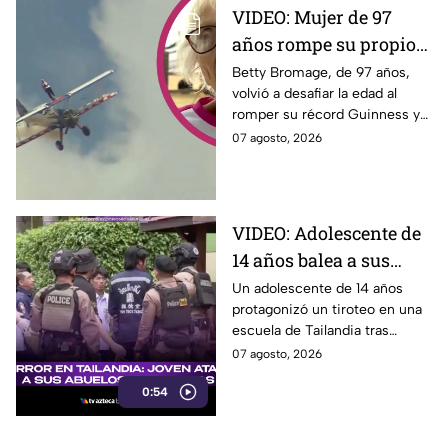
VIDEO: Mujer de 97
años rompe su propio
Récord Guinness al
Betty Bromage, de 97 años,
volvió a desafiar la edad al
caminar sobre ala de
romper su récord Guinness y
avión en vuelo;
recaudar fondos para un
07 agosto, 2026
acababa de sufrir un
hospital. Aquí los detalles.
derrame cerebral.
VIDEO: Adolescente de
14 años balea a sus
abuelos y luego tirotea
Un adolescente de 14 años
protagonizó un tiroteo en una
su escuela, dejando
escuela de Tailandia tras
siete muertos y 15
presuntamente atacar primero
07 agosto, 2026
heridos
a sus abuelos.
0:54