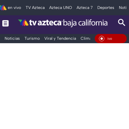
en vivo
TV Azteca
Azteca UNO
Azteca 7
Deportes
Notic
Noticias
Turismo
Viral y Tendencia
Clima
Deportes
Espec
En Vivo