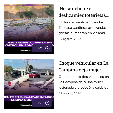
¡No se detiene el
deslizamiento! Grietas
en Sánchez Taboada
El deslizamiento en Sánchez
Taboada continúa avanzando;
avanzan y aumentan
grietas aumentan en vialidad
riesgo para viviendas
Erídano y elevan riesgo para
07 agosto, 2026
familias.
1:01
Choque vehicular en La
Campiña deja mujer
lesionada y derriba
Choque entre dos vehículos en
La Campiña dejó una mujer
postes hoy 7 de agosto
lesionada y provocó la caída de
postes hoy junto al bulevar
07 agosto, 2026
Insurgentes, en Tijuana.
1:01