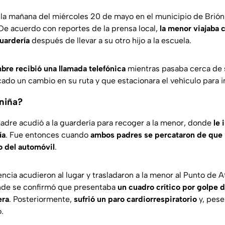
ó la mañana del miércoles 20 de mayo en el municipio de
Brión
 De acuerdo con reportes de la prensa local,
la menor viajaba
guardería
después de llevar a su otro hijo a la escuela.
bre recibió una llamada telefónica
mientras pasaba cerca de s
ado un cambio en su ruta y que estacionara el vehículo para in
niña?
adre acudió a la guardería para recoger a la menor, donde
le 
ía
. Fue entonces cuando
ambos padres se percataron de que l
 del automóvil
.
cia acudieron al lugar y trasladaron a la menor al
Punto de A
nde se confirmó que presentaba
un cuadro crítico por golpe d
era
. Posteriormente,
sufrió un paro cardiorrespiratorio
y, pese
ó.