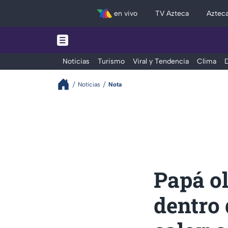
en vivo
TV Azteca
Aztec
Noticias
Turismo
Viral y Tendencia
Clima
D
Noticias
Nota
Papá ol
dentro 