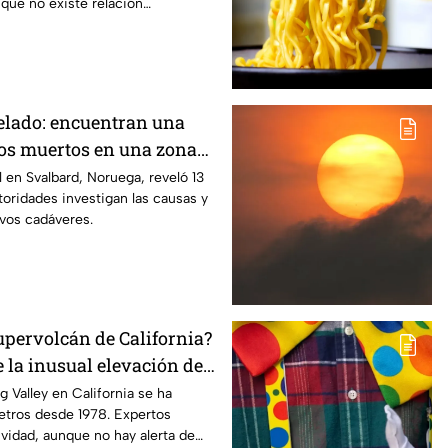
que no existe relación
 crimen.
elado: encuentran una
os muertos en una zona
l en Svalbard, Noruega, reveló 13
oridades investigan las causas y
vos cadáveres.
upervolcán de California?
e la inusual elevación de
g Valley en California se ha
etros desde 1978. Expertos
vidad, aunque no hay alerta de