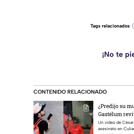
Tags relacionados
¡No te pi
CONTENIDO RELACIONADO
¿Predijo su m
Gastélum revi
Culiacán
Un video de César 
asesinato en Culia