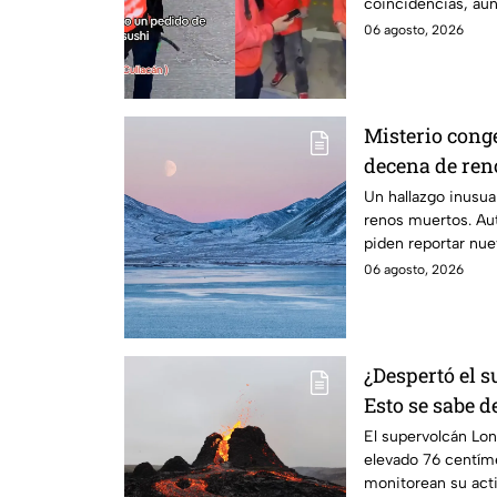
coincidencias, aun
confirmada con el
06 agosto, 2026
Misterio cong
decena de ren
del Ártico
Un hallazgo inusua
renos muertos. Aut
piden reportar nue
06 agosto, 2026
¿Despertó el s
Esto se sabe d
Long Valley
El supervolcán Lon
elevado 76 centím
monitorean su acti