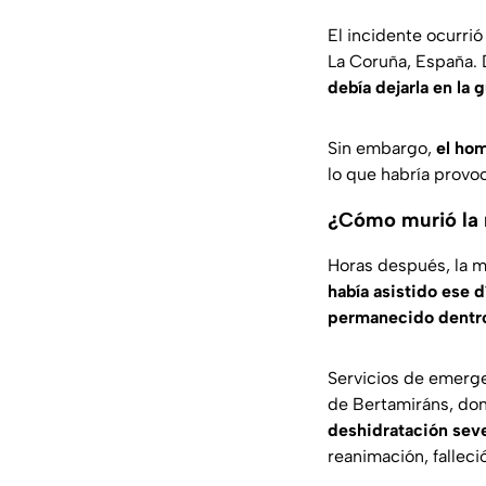
El incidente ocurri
La Coruña, España
.
debía dejarla en la 
Sin embargo,
el hom
lo que habría provoc
¿Cómo murió la 
Horas después, la m
había asistido ese d
permanecido dentro
Servicios de emergen
de Bertamiráns
, do
deshidratación sev
reanimación, falleci