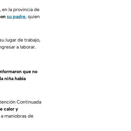
, en la provincia de
 con
su padre
, quien
u lugar de trabajo,
gresar a laborar.
informaron que no
a niña había
tención Continuada
e calor y
 a maniobras de