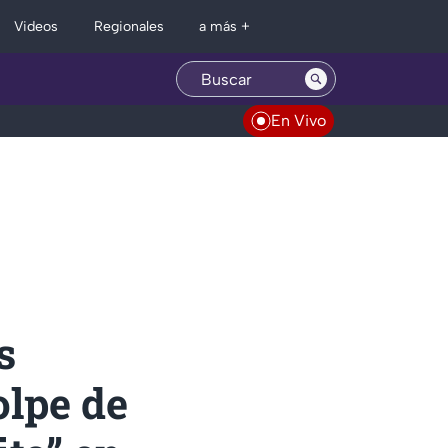
Regionales
Videos
a más +
En Vivo
s
olpe de