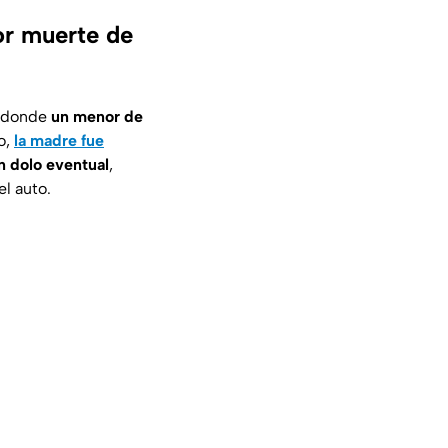
or muerte de
a, donde
un menor de
o,
la madre fue
n dolo eventual
,
l auto.