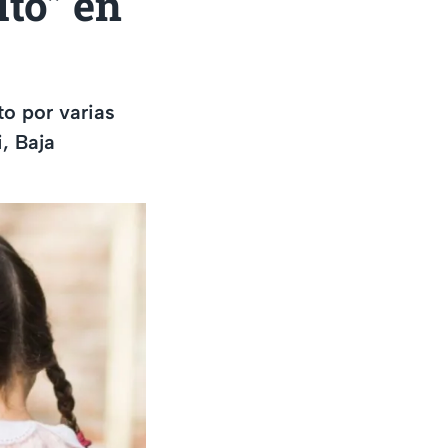
ito” en
to por varias
i, Baja