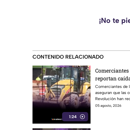
¡No te pi
CONTENIDO RELACIONADO
Comerciantes 
reportan caíd
en avenida R
Comerciantes de l
aseguran que las ob
Revolución han red
clientes.
05 agosto, 2026
1:24