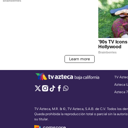
TV Azte
Azteca 
Azteca 7
TV Azteca, M.R. & ©, TV Azteca, S.A.B. de C.V. Todos los d
Queda prohibida la reproducción total o parcial sin la autoriz
su titular.