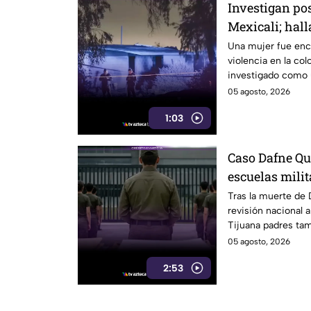
Investigan pos
Mexicali; hall
con huellas de
Una mujer fue enco
violencia en la col
investigado como u
detenidos.
05 agosto, 2026
1:03
Caso Dafne Qu
escuelas milit
Tijuana exige
Tras la muerte de
revisión nacional a
Tijuana padres tam
05 agosto, 2026
2:53