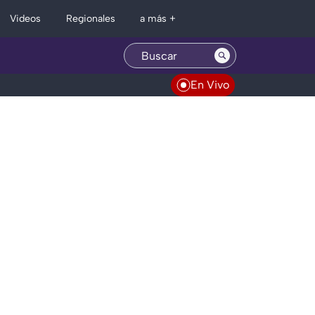
Regionales
Videos
a más +
En Vivo