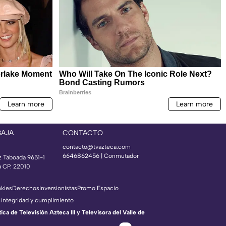
BAJA
CONTACTO
contacto@tvazteca.com
6646862456 | Conmutador
z Taboada 9651-1
a CP. 22010
okies
Derechos
Inversionistas
Promo Espacio
 integridad y cumplimiento
a de Televisión Azteca III y Televisora del Valle de