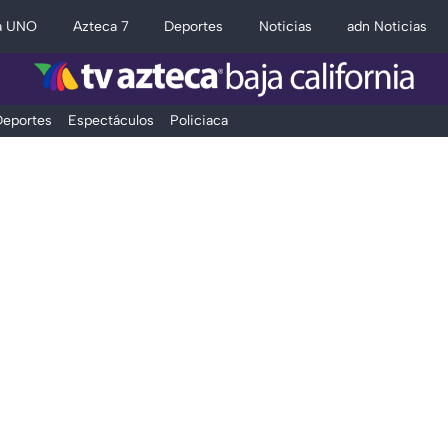
a UNO
Azteca 7
Deportes
Noticias
adn Noticias
eportes
Espectáculos
Policiaca