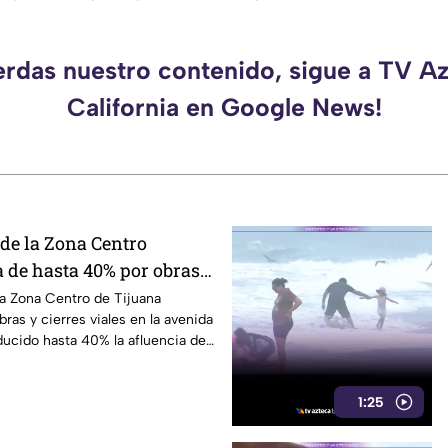
erdas nuestro contenido, sigue a TV A
California en Google News!
de la Zona Centro
a de hasta 40% por obras
evolución
a Zona Centro de Tijuana
ras y cierres viales en la avenida
ucido hasta 40% la afluencia de
1:25