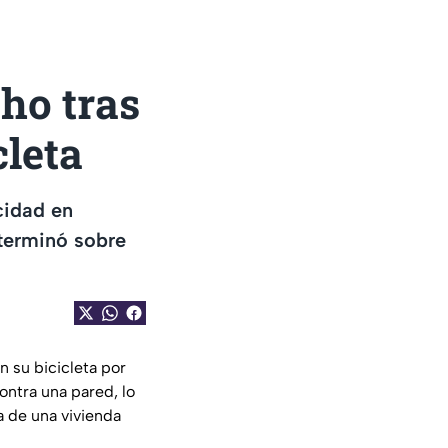
cho tras
cleta
cidad en
 terminó sobre
 su bicicleta por
contra una pared, lo
a de una vivienda