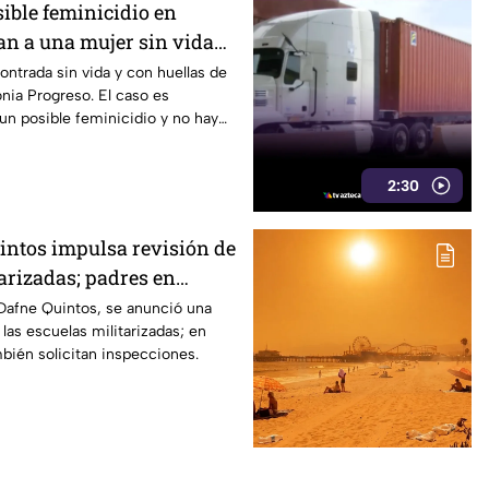
ible feminicidio en
an a una mujer sin vida
 violencia
ntrada sin vida y con huellas de
onia Progreso. El caso es
n posible feminicidio y no hay
2:30
intos impulsa revisión de
arizadas; padres en
n supervisión
 Dafne Quintos, se anunció una
 las escuelas militarizadas; en
bién solicitan inspecciones.