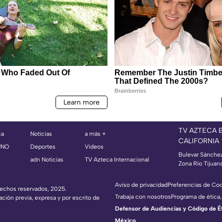
TV AZTECA 
ca
Noticias
a más +
CALIFORNIA
UNO
Deportes
Videos
Bulevar Sánche
adn Noticias
TV Azteca Internacional
Zona Río Tijuan
Aviso de privacidad
Preferencias de Co
erechos reservados, 2025.
Trabaja con nosotros
Programa de ética,
ación previa, expresa y por escrito de
Defensor de Audiencias y Código de Étic
México