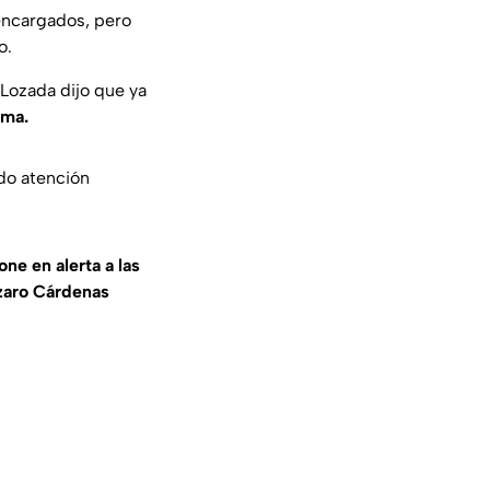
 encargados, pero
o.
 Lozada dijo que ya
rma.
do atención
ne en alerta a las
ázaro Cárdenas