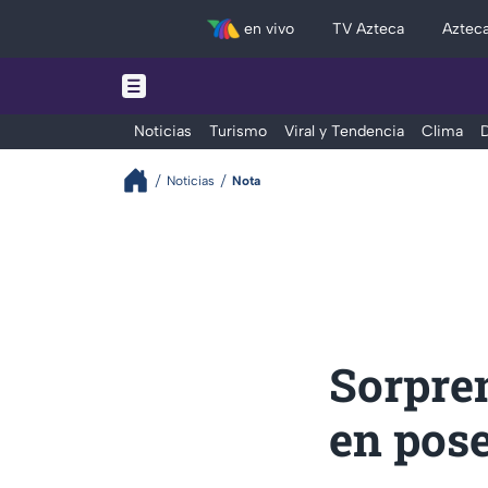
en vivo
TV Azteca
Aztec
Noticias
Turismo
Viral y Tendencia
Clima
D
Noticias
Nota
Sorpre
en pos