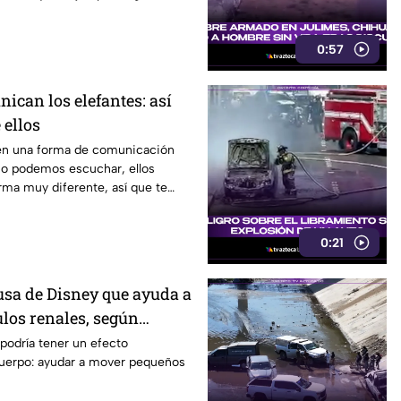
0:57
ican los elefantes: así
 ellos
nen una forma de comunicación
o podemos escuchar, ellos
rma muy diferente, así que te
video.
0:21
sa de Disney que ayuda a
ulos renales, según
podría tener un efecto
cuerpo: ayudar a mover pequeños