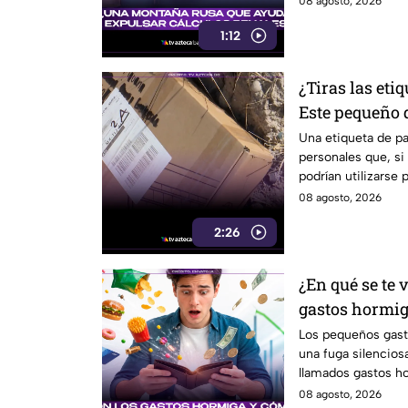
08 agosto, 2026
1:12
¿Tiras las eti
Este pequeño 
en riesgo en T
Una etiqueta de p
personales que, si
podrían utilizarse
robo de identidad.
08 agosto, 2026
2:26
¿En qué se te 
gastos hormig
bolsillo
Los pequeños gast
una fuga silenciosa
llamados gastos h
tus finanzas.
08 agosto, 2026