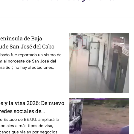
enínsula de Baja
cude San José del Cabo
ábado fue reportado un sismo de
m al noroeste de San José del
nia Sur; no hay afectaciones.
s y la visa 2026: De nuevo
redes sociales de
viaje a este país
e Estado de EE.UU. ampliará la
sociales a más tipos de visa,
canos que viajan por negocios.