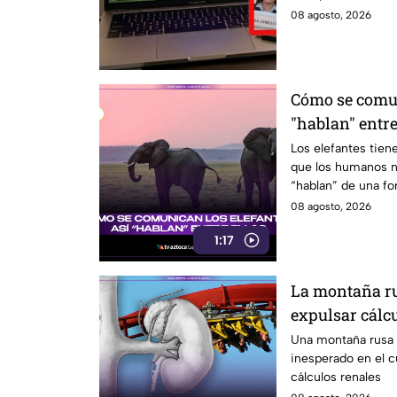
08 agosto, 2026
Cómo se comun
"hablan" entre
Los elefantes tie
que los humanos n
“hablan” de una fo
invitamos a ver el 
08 agosto, 2026
1:17
La montaña ru
expulsar cálc
estudio
Una montaña rusa 
inesperado en el 
cálculos renales