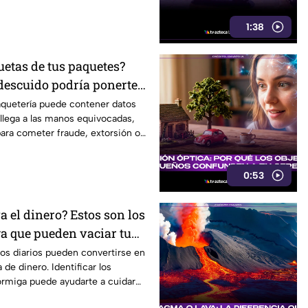
1:38
quetas de tus paquetes?
descuido podría ponerte
ijuana
aquetería puede contener datos
 llega a las manos equivocadas,
 para cometer fraude, extorsión o
0:53
va el dinero? Estos son los
a que pueden vaciar tu
os diarios pueden convertirse en
 de dinero. Identificar los
ormiga puede ayudarte a cuidar