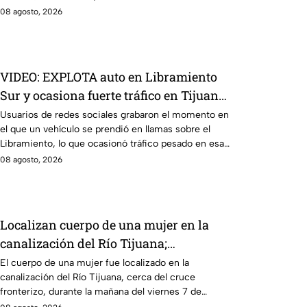
08 agosto, 2026
VIDEO: EXPLOTA auto en Libramiento
Sur y ocasiona fuerte tráfico en Tijuana
este sábado; cerca de 5 y 10
Usuarios de redes sociales grabaron el momento en
el que un vehículo se prendió en llamas sobre el
Libramiento, lo que ocasionó tráfico pesado en esa
parte de Tijuana.
08 agosto, 2026
Localizan cuerpo de una mujer en la
canalización del Río Tijuana;
presentaba quemaduras
El cuerpo de una mujer fue localizado en la
canalización del Río Tijuana, cerca del cruce
fronterizo, durante la mañana del viernes 7 de
agosto.