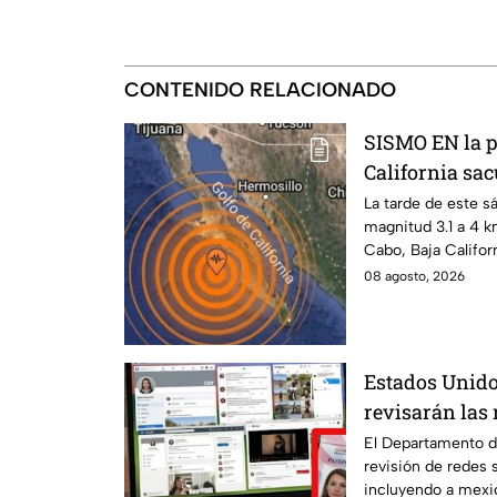
CONTENIDO RELACIONADO
SISMO EN la p
California sa
La tarde de este s
magnitud 3.1 a 4 k
Cabo, Baja Califor
08 agosto, 2026
Estados Unido
revisarán las 
mexicanos que 
El Departamento d
revisión de redes 
incluyendo a mexi