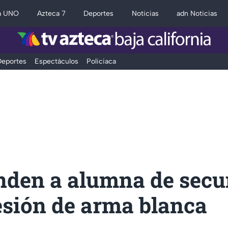
a UNO
Azteca 7
Deportes
Noticias
adn Noticias
eportes
Espectáculos
Policiaca
nden a alumna de secu
esión de arma blanca