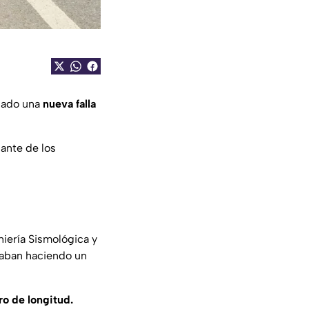
egado una
nueva falla
ante de los
niería Sismológica y
taban haciendo un
ro de longitud.