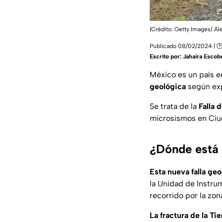
|Crédito: Getty Images/ Al
Publicado 08/02/2024 | 
Escrito por:
Jahaira Escob
México es un país 
geológica
según exp
Se trata de la
Falla 
microsismos en Ciu
¿Dónde está 
Esta nueva falla ge
la Unidad de Instru
recorrido por la zo
La fractura de la Ti