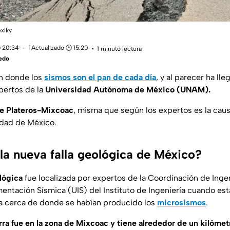
exlky
 20:34
| Actualizado 🕑 15:20
1 minuto lectura
edo
en donde los
sismos son el pan de cada día
, y al parecer ha ll
ertos de la
Universidad Autónoma de México (UNAM).
de Plateros-Mixcoac
, misma que según los expertos es la caus
dad de México.
la nueva falla geológica de México?
ológica
fue localizada por expertos de la Coordinación de Inge
mentación Sísmica (UIS) del Instituto de Ingeniería cuando es
na cerca de donde se habían producido los
microsismos
.
erra fue en la zona de Mixcoac y tiene alrededor de un kilómet