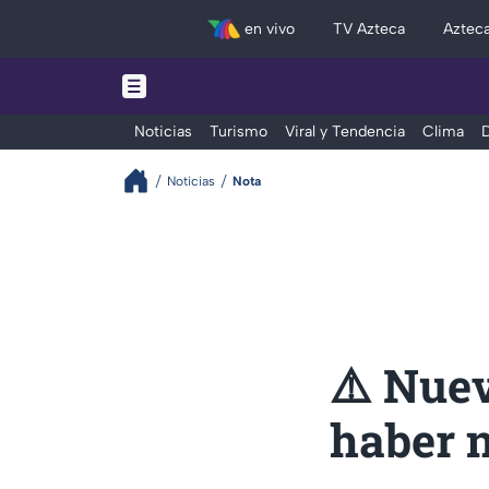
en vivo
TV Azteca
Aztec
Noticias
Turismo
Viral y Tendencia
Clima
D
Noticias
Nota
⚠️ Nue
haber 