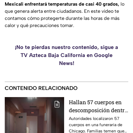
Mexicali enfrentará temperaturas de casi 40 grados,
lo
que genera alerta entre ciudadanos. En este video te
contamos cómo protegerte durante las horas de más
calor y qué precauciones tomar.
¡No te pierdas nuestro contenido, sigue a
TV Azteca Baja California en Google
News!
CONTENIDO RELACIONADO
Hallan 57 cuerpos en
descomposición dentro
de funeraria; familias
Autoridades localizaron 57
cuerpos en una funeraria de
temen que las cenizas
Chicago. Familias temen que