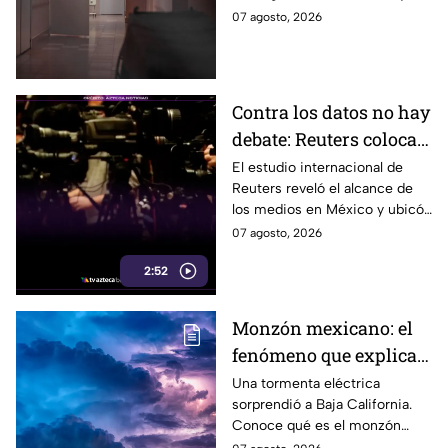
recibidas no sean de
los restos de sus seres
07 agosto, 2026
sus seres queridos
queridos estén entre ellos.
Contra los datos no hay
debate: Reuters coloca a
TV Azteca como líder
El estudio internacional de
Reuters reveló el alcance de
entre medios
los medios en México y ubicó
tradicionales
a TV Azteca como referente
07 agosto, 2026
entre los medios tradicionales
2:52
del país.
Monzón mexicano: el
fenómeno que explica
la tormenta eléctrica
Una tormenta eléctrica
sorprendió a Baja California.
que sorprendió a Baja
Conoce qué es el monzón
California
mexicano, por qué ocurre y