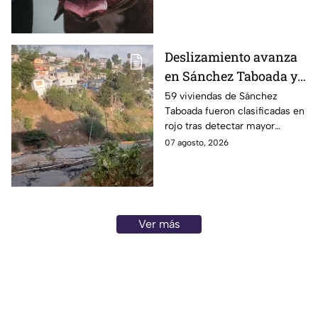
colonia El Florido, en Tijuana.
Deslizamiento avanza
en Sánchez Taboada y
pone en riesgo a 59
59 viviendas de Sánchez
Taboada fueron clasificadas en
viviendas; familias se
rojo tras detectar mayor
niegan a abandonar
avance de grietas y riesgo por
07 agosto, 2026
sus hogares ⚠️
deslizamiento. Aquí los
detalles.
Ver más