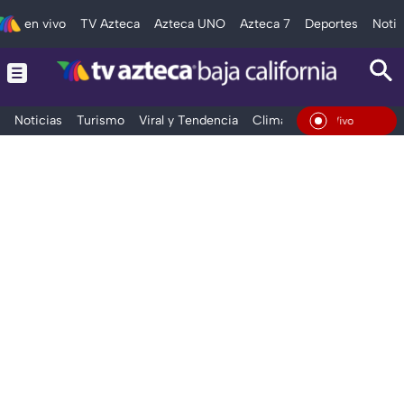
en vivo
TV Azteca
Azteca UNO
Azteca 7
Deportes
Notic
Noticias
Turismo
Viral y Tendencia
Clima
Deportes
Espec
En Vivo