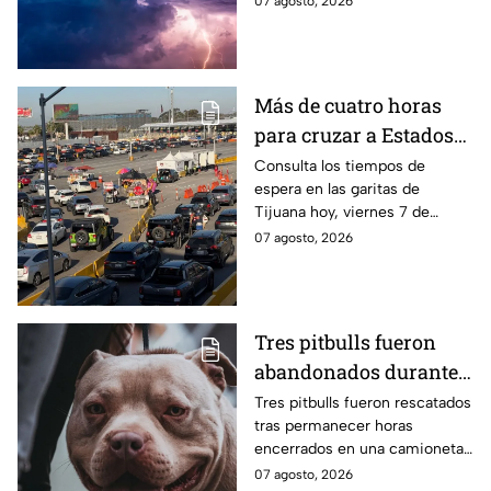
07 agosto, 2026
cómo influyó en este
fenómeno meteorológico.
Más de cuatro horas
para cruzar a Estados
Unidos hoy, viernes 7
Consulta los tiempos de
espera en las garitas de
de agosto, por las
Tijuana hoy, viernes 7 de
garitas de Tijuana
agosto de 2026, y planea tu
07 agosto, 2026
cruce hacia Estados Unidos.
Tres pitbulls fueron
abandonados durante
horas dentro de una
Tres pitbulls fueron rescatados
tras permanecer horas
camioneta bajo el calor
encerrados en una camioneta
en Tijuana; así
bajo altas temperaturas en la
07 agosto, 2026
lograron rescatarlos