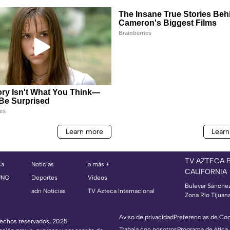
TV AZTECA 
ca
Noticias
a más +
CALIFORNIA
UNO
Deportes
Videos
Bulevar Sánche
adn Noticias
TV Azteca Internacional
Zona Río Tijuan
Aviso de privacidad
Preferencias de Co
erechos reservados, 2025.
Trabaja con nosotros
Programa de ética,