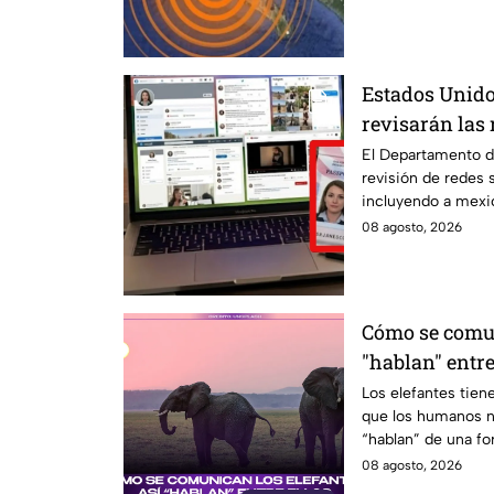
Estados Unido
revisarán las 
mexicanos que 
El Departamento d
revisión de redes 
incluyendo a mexi
08 agosto, 2026
Cómo se comun
"hablan" entre
Los elefantes tie
que los humanos n
“hablan” de una fo
invitamos a ver el 
08 agosto, 2026