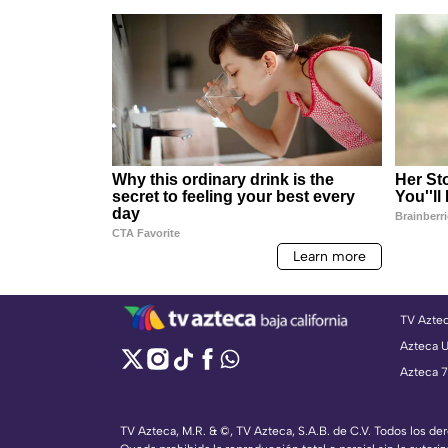
TV Azte
Azteca 
Azteca 7
TV Azteca, M.R. & ©, TV Azteca, S.A.B. de C.V. Todos los d