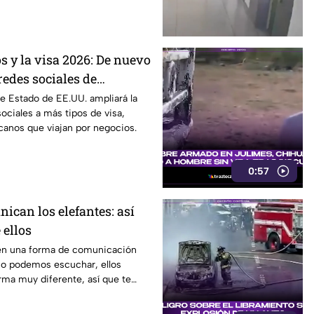
s y la visa 2026: De nuevo
redes sociales de
viaje a este país
e Estado de EE.UU. ampliará la
sociales a más tipos de visa,
canos que viajan por negocios.
0:57
ican los elefantes: así
 ellos
nen una forma de comunicación
o podemos escuchar, ellos
rma muy diferente, así que te
video.