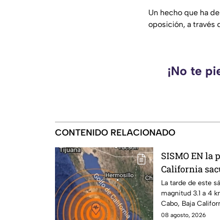
Un hecho que ha de
oposición, a través 
¡No te pi
CONTENIDO RELACIONADO
SISMO EN la p
California sa
La tarde de este s
magnitud 3.1 a 4 k
Cabo, Baja Califor
08 agosto, 2026