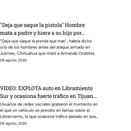
"Deja que saque la pistola" Hombre
mata a padre y hiere a su hijo por
supuestamente invadir un camino
“Deja que saque la pistola que trae”, habría dicho
uno de los hombres antes del ataque armado en
Julimes, Chihuahua que mató a Armando Ordóñez.
08 agosto, 2026
VIDEO: EXPLOTA auto en Libramiento
Sur y ocasiona fuerte tráfico en Tijuana
este sábado; cerca de 5 y 10
Usuarios de redes sociales grabaron el momento en
el que un vehículo se prendió en llamas sobre el
Libramiento, lo que ocasionó tráfico pesado en esa
parte de Tijuana.
08 agosto, 2026