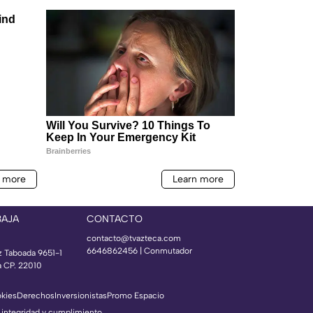
BAJA
CONTACTO
contacto@tvazteca.com
6646862456 | Conmutador
z Taboada 9651-1
a CP. 22010
okies
Derechos
Inversionistas
Promo Espacio
 integridad y cumplimiento