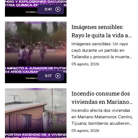
intensa movilización. Te
0:41
informamos.
Imágenes sensibles:
Rayo le quita la vida a
futbolista en pleno
Imágenes sensibles: Un rayo
cayó durante un partido en
partido
Tailandia y provocó la muerte
del futbolista Safwan Awae, de
05 agosto, 2026
24 años, ante la mirada de
0:17
todos.
Incendio consume dos
viviendas en Mariano
Matamoros Centro;
Incendio afecta dos viviendas
en Mariano Matamoros Centro,
moviliza a cuerpos de
Tijuana; bomberos acudieron
emergencia en Tijuana
para atender la emergencia
05 agosto, 2026
registrada este miércoles.