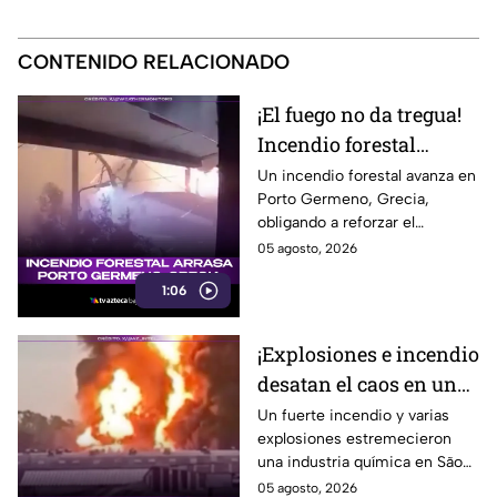
CONTENIDO RELACIONADO
¡El fuego no da tregua!
Incendio forestal
arrasa una zona de
Un incendio forestal avanza en
Porto Germeno, Grecia,
Grecia
obligando a reforzar el
combate contra las llamas y
05 agosto, 2026
proteger a la población. Aquí te
1:06
informamos.
¡Explosiones e incendio
desatan el caos en una
industria química de
Un fuerte incendio y varias
explosiones estremecieron
Brasil!
una industria química en São
Paulo, Brasil, provocando una
05 agosto, 2026