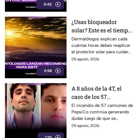
0:42
¿Usas bloqueador
solar? Este es el tiempo
exacto para volver a
Dermatólogos explican cada
cuántas horas debes reaplicar
aplicarlo
el protector solar para cuidar
tu piel y reducir los daños del
05 agosto, 2026
sol. Aquí te informamos.
0:58
A 8 años de la 4T, el
caso de los 57
camiones de PepsiCo
El incendio de 57 camiones de
PepsiCo continúa generando
incendiados sigue sin
dudas luego de que se
responsables detenidos
atribuyera a una persona con
05 agosto, 2026
un encendedor, sin detenidos
1:20
hasta ahora.