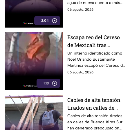
agua de nueva cuenta a más
CESPT
de 150 colonias de Tijuana,
06 agosto, 2026
incluyendo zonas de Otay y
2:04
Cerro Colorado.
Escapa reo del Cereso
de Mexicali tras
audiencia inicial; fue
Un interno identificado como
Noel Orlando Bustamante
localizado horas
Martínez escapó del Cereso de
después
Mexicali tras una audiencia
06 agosto, 2026
inicial; fue localizado la noche
1:13
del miércoles.
Cables de alta tensión
tirados en calles de
Buenos Aires Sur
Cables de alta tensión tirados
en calles de Buenos Aires Sur
representan un riesgo
han generado preocupación