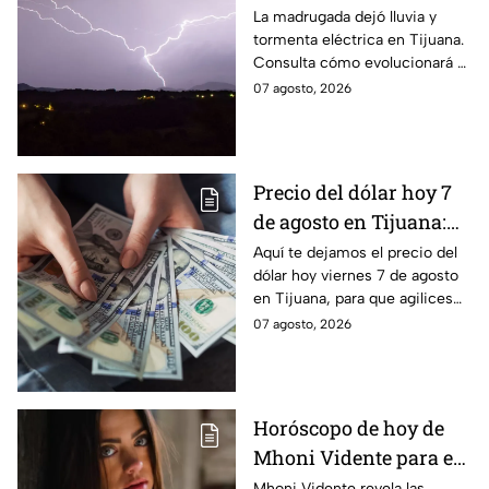
Tijuana durante la
La madrugada dejó lluvia y
tormenta eléctrica en Tijuana.
madrugada; ¿seguirá
Consulta cómo evolucionará el
lloviendo hoy 7 de
clima y si existe riesgo de más
07 agosto, 2026
agosto? 🌧️
lluvias.
Precio del dólar hoy 7
de agosto en Tijuana:
¿sigue perdiendo
Aquí te dejamos el precio del
dólar hoy viernes 7 de agosto
fuerza este viernes?
en Tijuana, para que agilices
tus cambios, compras y
07 agosto, 2026
cruces fronterizos con
información actualizada.
Horóscopo de hoy de
Mhoni Vidente para el
viernes 7 de agosto
Mhoni Vidente revela las