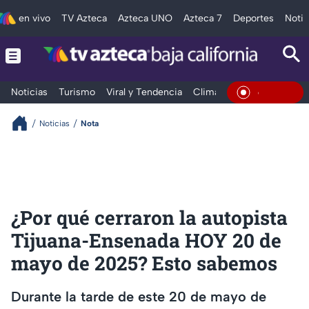
en vivo
TV Azteca
Azteca UNO
Azteca 7
Deportes
Notic
Noticias
Turismo
Viral y Tendencia
Clima
Deportes
Espec
En Vivo
Noticias
Nota
¿Por qué cerraron la autopista
Tijuana-Ensenada HOY 20 de
mayo de 2025? Esto sabemos
Durante la tarde de este 20 de mayo de