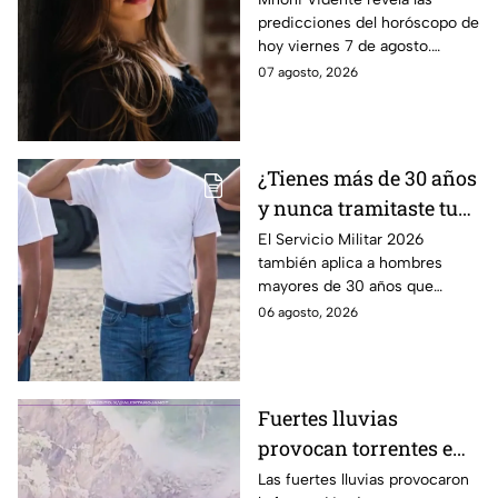
predicciones del horóscopo de
¡Siente!
hoy viernes 7 de agosto.
Descubre qué le espera a cada
07 agosto, 2026
signo en amor y dinero. Aquí te
informamos.
¿Tienes más de 30 años
y nunca tramitaste tu
cartilla militar? Te
El Servicio Militar 2026
también aplica a hombres
pueden llamar para
mayores de 30 años que
hacer servicio en Baja
nunca tramitaron su cartilla. Te
06 agosto, 2026
California
decimos si también en Baja
California.
Fuertes lluvias
provocan torrentes e
inundaciones en una
Las fuertes lluvias provocaron