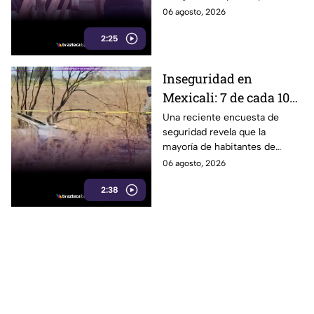
para peatones en
entre vecinos, luego de que un
06 agosto, 2026
Tijuana
trabajador resultara
2:25
electrocutado.
Inseguridad en
Mexicali: 7 de cada 10
habitantes sienten
Una reciente encuesta de
seguridad revela que la
temor de vivir en la
mayoría de habitantes de
capital cachanilla
Mexicali mantiene una
06 agosto, 2026
percepción de temor ante la
2:38
inseguridad y hechos
delictivos.