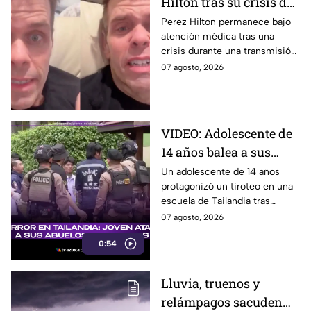
Hilton tras su crisis de
salud en vivo? Su
Perez Hilton permanece bajo
atención médica tras una
familia revela nuevos
crisis durante una transmisión
detalles sobre su
en vivo; su familia informó
07 agosto, 2026
recuperación | VIDEO
avances en su recuperación.
VIDEO: Adolescente de
14 años balea a sus
abuelos y luego tirotea
Un adolescente de 14 años
protagonizó un tiroteo en una
su escuela, dejando
escuela de Tailandia tras
siete muertos y 15
presuntamente atacar primero
07 agosto, 2026
heridos
a sus abuelos.
0:54
Lluvia, truenos y
relámpagos sacuden