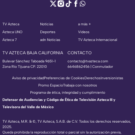
TV Azteca
Noticias
a más +
Azteca UNO
Deportes
Videos
Azteca 7
adn Noticias
TV Azteca Internacional
TV AZTECA BAJA CALIFORNIA
CONTACTO
Bulevar Sánchez Taboada 9651-1
contacto@tvazteca.com
Zona Río Tijuana CP. 22010
6646862456 | Conmutador
Aviso de privacidad
Preferencias de Cookies
Derechos
Inversionistas
Promo Espacio
Trabaja con nosotros
Programa de ética, integridad y cumplimiento
Defensor de Audiencias y Código de Ética de Televisión Azteca III y
Televisora del Valle de México
TV Azteca, M.R. & ©, TV Azteca, S.A.B. de C.V. Todos los derechos reservados,
2025.
Queda prohibida la reproducción total o parcial sin la autorización previa,