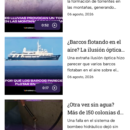
la formación de torrentes en
región montañosa
las montañas, generando
inundaciones y afectaciones
06 agosto, 2026
en la región.
0:52
¿Barcos flotando en el
aire? La ilusión óptica
que sorprendió a
Una extraña ilusión óptica hizo
parecer que varios barcos
usuarios en redes
flotaban en el aire sobre el
sociales
mar, pero el fenómeno fue
06 agosto, 2026
causado por la refracción de la
0:17
luz.
¿Otra vez sin agua?
Más de 150 colonias de
Tijuana enfrentan
Una falla en el sistema de
bombeo hidráulico dejó sin
cortes por falla de