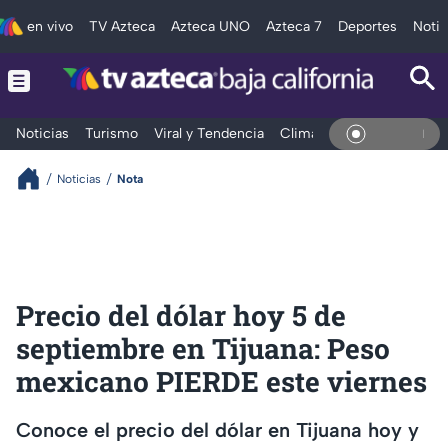
en vivo
TV Azteca
Azteca UNO
Azteca 7
Deportes
Notic
Noticias
Turismo
Viral y Tendencia
Clima
Deportes
Espec
En Viv
Noticias
Nota
Precio del dólar hoy 5 de
septiembre en Tijuana: Peso
mexicano PIERDE este viernes
Conoce el precio del dólar en Tijuana hoy y