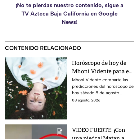
¡No te pierdas nuestro contenido, sigue a
TV Azteca Baja California en Google
News!
CONTENIDO RELACIONADO
Horóscopo de hoy de
Mhoni Vidente para el
sábado 8 de agosto
Mhoni Vidente comparte las
predicciones del horóscopo de
¡Cierre de ciclo!
hoy sábado 8 de agosto.
Descubre qué signos vivirán
08 agosto, 2026
cierres de ciclo y cambios.
¿Estás listo?
VIDEO FUERTE: ¡Con
una piedra! Matan a