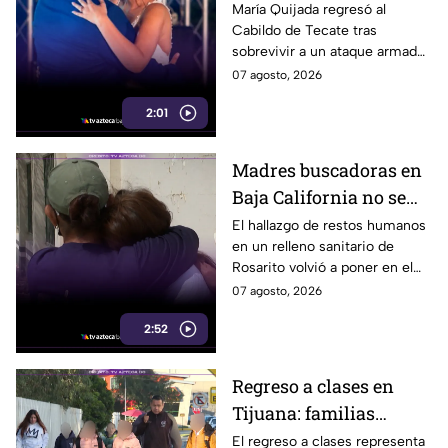
regidora de Tecate
María Quijada regresó al
Cabildo de Tecate tras
vuelve al Cabildo tras
sobrevivir a un ataque armado
sobrevivir a un ataque
en el que murió su esposo y
07 agosto, 2026
armado
habló por primera vez desde el
2:01
atentado.
Madres buscadoras en
Baja California no se
detienen: hallazgo de
El hallazgo de restos humanos
en un relleno sanitario de
restos humanos
Rosarito volvió a poner en el
reaviva la
centro la labor de las madres
07 agosto, 2026
preocupación
buscadoras en Baja California.
2:52
Regreso a clases en
Tijuana: familias
podrían gastar hasta 5
El regreso a clases representa