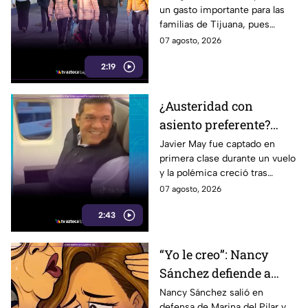
un gasto importante para las
mil pesos en uniformes
familias de Tijuana, pues
y calzado
uniformes y calzado pueden
07 agosto, 2026
alcanzar los 5 mil pesos.
2:19
¿Austeridad con
asiento preferente?
Captan a Javier May
Javier May fue captado en
primera clase durante un vuelo
sonriente en primera
y la polémica creció tras
clase y Morena le “jala
imágenes de un presunto reloj
07 agosto, 2026
las orejas”
de lujo. Morena reaccionó al
2:43
caso.
“Yo le creo”: Nancy
Sánchez defiende a
Marina del Pilar como
Nancy Sánchez salió en
defensa de Marina del Pilar y