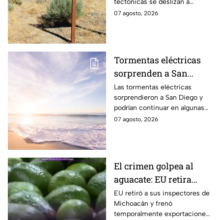
tectónicas se deslizan a
científico
centímetros por año. Estos
07 agosto, 2026
datos explican por qué
preocupa a los científicos.
Tormentas eléctricas
sorprenden a San
Diego; autoridades
Las tormentas eléctricas
sorprendieron a San Diego y
advierten que
podrían continuar en algunas
continuarán durante el
zonas durante el fin de
07 agosto, 2026
fin de semana
semana, mientras también se
prevén temperaturas de hasta
35°C.
El crimen golpea al
aguacate: EU retira
inspectores y suspende
EU retiró a sus inspectores de
Michoacán y frenó
temporalmente
temporalmente exportaciones
exportaciones