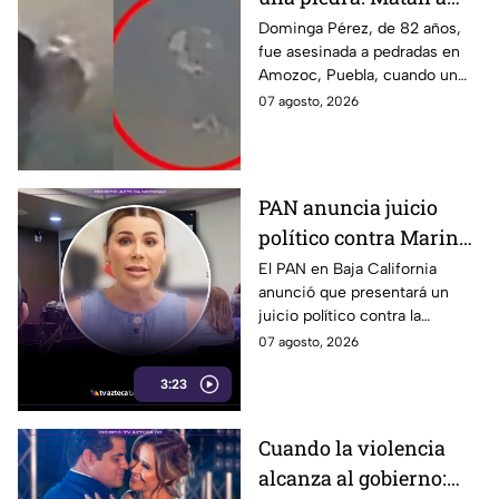
vendedora de cemitas
Dominga Pérez, de 82 años,
fue asesinada a pedradas en
de 82 años mientras iba
Amozoc, Puebla, cuando un
a su casa
sujeto le robó los 90 pesos
07 agosto, 2026
que ganó vendiendo cemitas.
PAN anuncia juicio
político contra Marina
del Pilar y la fiscal de
El PAN en Baja California
anunció que presentará un
Baja California
juicio político contra la
gobernadora y la fiscal del
07 agosto, 2026
estado, tras el caso de Pedro
3:23
Ariel Mendívil.
Cuando la violencia
alcanza al gobierno: