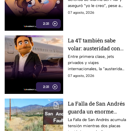
si fuera su hija pese a
aseguró “yo le creo”, pese a
polémicas
los audios filtrados y las
07 agosto, 2026
polémicas que rodean a la
2:31
gobernadora.
La 4T también sabe
volar: austeridad con
sabor a primera clase
Entre primera clase, jets
privados y viajes
internacionales, la “austeridad”
de la 4T parece tener una
07 agosto, 2026
peculiar forma de hacer
2:31
maletas.
La Falla de San Andrés
guarda un enorme
peligro: estos datos
La Falla de San Andrés acumula
tensión mientras dos placas
explican el temor