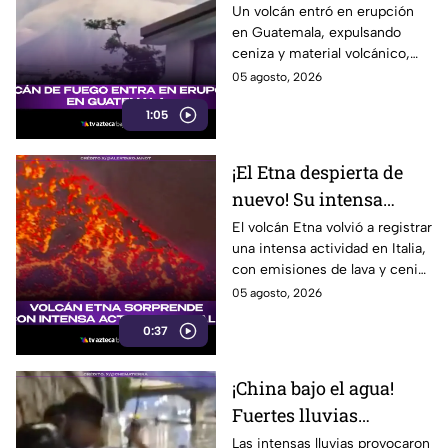
erupción sorprende en
Un volcán entró en erupción
en Guatemala, expulsando
Guatemala
ceniza y material volcánico,
mientras autoridades
05 agosto, 2026
mantienen vigilancia en la
1:05
zona. Te informamos.
¡El Etna despierta de
nuevo! Su intensa
actividad sorprende en
El volcán Etna volvió a registrar
una intensa actividad en Italia,
Italia
con emisiones de lava y ceniza
que llamaron la atención de
05 agosto, 2026
habitantes.
0:37
¡China bajo el agua!
Fuertes lluvias
provocan
Las intensas lluvias provocaron