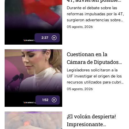
control sobre la
Durante el debate sobre las
reformas impulsadas por la 4T,
información y voces
surgieron advertencias sobre
críticas
un posible impacto en la
05 agosto, 2026
libertad de expresión y el
2:37
acceso a la información.
Cuestionan en la
Cámara de Diputados
pagos por más de 300
Legisladores solicitaron a la
UIF investigar el origen de los
mil dólares realizados
recursos utilizados para cubrir
a despachos en EE. UU.
pagos por más de 300 mil
05 agosto, 2026
dólares a despachos de EE.
1:52
UU. y un exagente del FBI.
¡El volcán despierta!
Impresionante