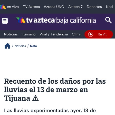
en vivo
TV Azteca
Azteca UNO
Azteca 7
Deportes
Notic
Noticias
Turismo
Viral y Tendencia
Clima
Deportes
Espec
En Vivo
Noticias
Nota
Recuento de los daños por las
lluvias el 13 de marzo en
Tijuana ⚠️
Las lluvias experimentadas ayer, 13 de