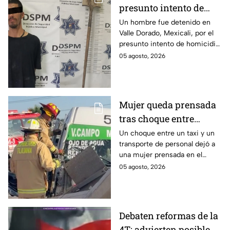
presunto intento de
homicidio con una pala
Un hombre fue detenido en
Valle Dorado, Mexicali, por el
en Mexicali; habría
presunto intento de homicidio
atacado a otro mientras
de otro con una pala. La
05 agosto, 2026
dormía
víctima sufrió lesiones en la
cabeza y el cuerpo.
Mujer queda prensada
tras choque entre
transporte público y de
Un choque entre un taxi y un
transporte de personal dejó a
personal en Tijuana
una mujer prensada en el
bulevar Insurgentes, a la altura
05 agosto, 2026
de Macroplaza, en Tijuana.
Debaten reformas de la
4T; advierten posible