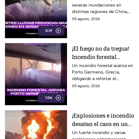
severas inundaciones en
inundaciones en varias
distintas regiones de China,
regiones
afectando calles, viviendas y la
05 agosto, 2026
movilidad. Aquí te informamos.
0:19
¡El fuego no da tregua!
Incendio forestal
arrasa una zona de
Un incendio forestal avanza en
Porto Germeno, Grecia,
Grecia
obligando a reforzar el
combate contra las llamas y
05 agosto, 2026
proteger a la población. Aquí te
1:06
informamos.
¡Explosiones e incendio
desatan el caos en una
industria química de
Un fuerte incendio y varias