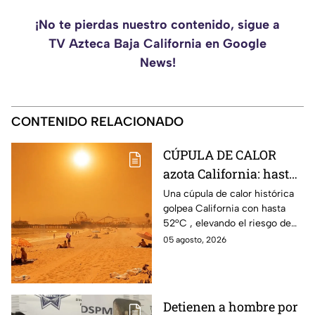
¡No te pierdas nuestro contenido, sigue a
TV Azteca Baja California en Google
News!
CONTENIDO RELACIONADO
CÚPULA DE CALOR
azota California: hasta
52°C en estas zonas
Una cúpula de calor histórica
golpea California con hasta
iniciando agosto
52°C , elevando el riesgo de
incendios, así que tomas
05 agosto, 2026
precauciones con esta ola.
Detienen a hombre por