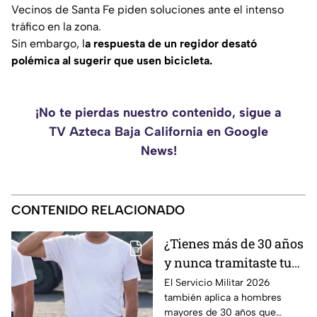
Vecinos de Santa Fe piden soluciones ante el intenso
tráfico en la zona.
Sin embargo, l
a respuesta de un regidor desató
polémica al sugerir que usen bicicleta.
¡No te pierdas nuestro contenido, sigue a
TV Azteca Baja California en Google
News!
CONTENIDO RELACIONADO
¿Tienes más de 30 años
y nunca tramitaste tu
cartilla militar? Te
El Servicio Militar 2026
también aplica a hombres
pueden llamar para
mayores de 30 años que