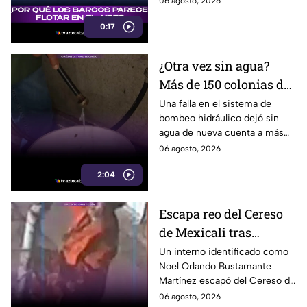
06 agosto, 2026
causado por la refracción de la
0:17
luz.
¿Otra vez sin agua?
Más de 150 colonias de
Tijuana enfrentan
Una falla en el sistema de
bombeo hidráulico dejó sin
cortes por falla de
agua de nueva cuenta a más
CESPT
de 150 colonias de Tijuana,
06 agosto, 2026
incluyendo zonas de Otay y
2:04
Cerro Colorado.
Escapa reo del Cereso
de Mexicali tras
audiencia inicial; fue
Un interno identificado como
Noel Orlando Bustamante
localizado horas
Martínez escapó del Cereso de
después
Mexicali tras una audiencia
06 agosto, 2026