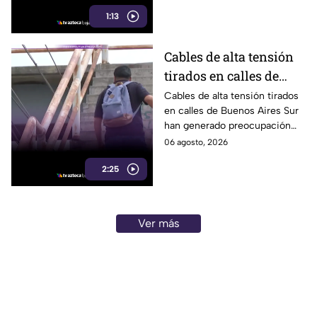
inicial; fue localizado la noche
1:13
del miércoles.
Cables de alta tensión
tirados en calles de
Buenos Aires Sur
Cables de alta tensión tirados
en calles de Buenos Aires Sur
representan un riesgo
han generado preocupación
para peatones en
entre vecinos, luego de que un
06 agosto, 2026
Tijuana
trabajador resultara
2:25
electrocutado.
Ver más