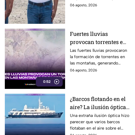
hacer servicio en Baja
nunca tramitaron su cartilla. Te
06 agosto, 2026
California
decimos si también en Baja
California.
Fuertes lluvias
provocan torrentes e
inundaciones en una
Las fuertes lluvias provocaron
la formación de torrentes en
región montañosa
las montañas, generando
inundaciones y afectaciones
06 agosto, 2026
en la región.
0:52
¿Barcos flotando en el
aire? La ilusión óptica
que sorprendió a
Una extraña ilusión óptica hizo
parecer que varios barcos
usuarios en redes
flotaban en el aire sobre el
sociales
mar, pero el fenómeno fue