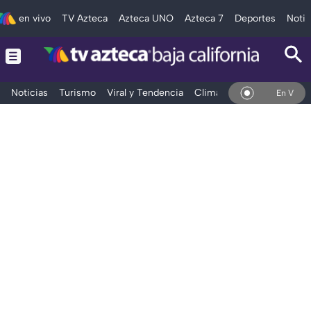
en vivo
TV Azteca
Azteca UNO
Azteca 7
Deportes
Notic
Noticias
Turismo
Viral y Tendencia
Clima
Deportes
Espec
En Vivo