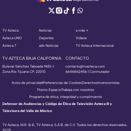
TV Azteca
Noticias
a más +
Azteca UNO
Deportes
Videos
Azteca 7
adn Noticias
TV Azteca Internacional
TV AZTECA BAJA CALIFORNIA
CONTACTO
Bulevar Sánchez Taboada 9651-1
contacto@tvazteca.com
Zona Río Tijuana CP. 22010
6646862456 | Conmutador
Aviso de privacidad
Preferencias de Cookies
Derechos
Inversionistas
Promo Espacio
Trabaja con nosotros
Programa de ética, integridad y cumplimiento
Defensor de Audiencias y Código de Ética de Televisión Azteca III y
Televisora del Valle de México
TV Azteca, M.R. & ©, TV Azteca, S.A.B. de C.V. Todos los derechos reservados,
2025.