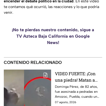
encender el debate político en la ciudad
. En este video
te contamos qué ocurrió, las reacciones y lo que podría
venir.
¡No te pierdas nuestro contenido, sigue a
TV Azteca Baja California en Google
News!
CONTENIDO RELACIONADO
VIDEO FUERTE: ¡Con
una piedra! Matan a
vendedora de cemitas
Dominga Pérez, de 82 años,
fue asesinada a pedradas en
de 82 años mientras iba
Amozoc, Puebla, cuando un
a su casa
sujeto le robó los 90 pesos
07 agosto, 2026