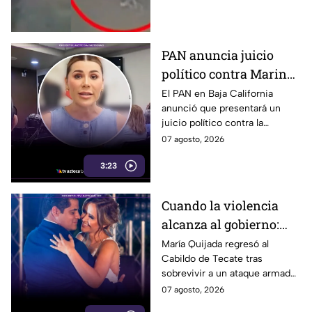
que ganó vendiendo cemitas.
PAN anuncia juicio
político contra Marina
del Pilar y la fiscal de
El PAN en Baja California
anunció que presentará un
Baja California
juicio político contra la
gobernadora y la fiscal del
07 agosto, 2026
estado, tras el caso de Pedro
3:23
Ariel Mendívil.
Cuando la violencia
alcanza al gobierno:
regidora de Tecate
María Quijada regresó al
Cabildo de Tecate tras
vuelve al Cabildo tras
sobrevivir a un ataque armado
sobrevivir a un ataque
en el que murió su esposo y
07 agosto, 2026
armado
habló por primera vez desde el