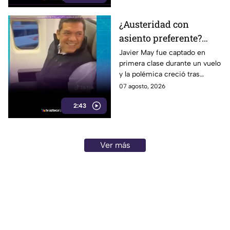
¿Austeridad con
asiento preferente?
Captan a Javier May
Javier May fue captado en
primera clase durante un vuelo
sonriente en primera
y la polémica creció tras
clase y Morena le “jala
imágenes de un presunto reloj
07 agosto, 2026
las orejas”
de lujo. Morena reaccionó al
2:43
caso.
Ver más