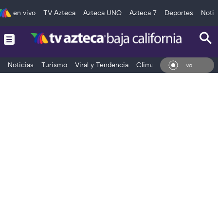
en vivo
TV Azteca
Azteca UNO
Azteca 7
Deportes
Notic
Noticias
Turismo
Viral y Tendencia
Clima
Deportes
Espec
En Vivo