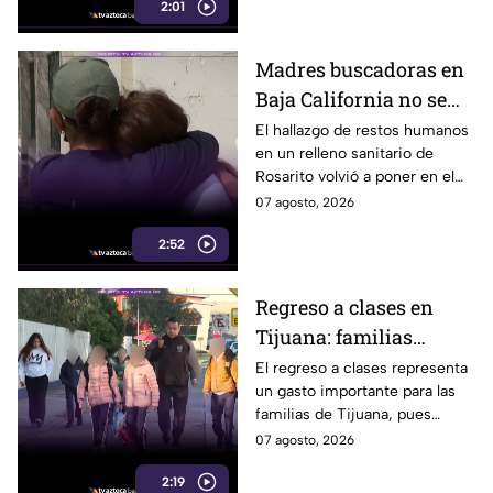
2:01
atentado.
Madres buscadoras en
Baja California no se
detienen: hallazgo de
El hallazgo de restos humanos
en un relleno sanitario de
restos humanos
Rosarito volvió a poner en el
reaviva la
centro la labor de las madres
07 agosto, 2026
preocupación
buscadoras en Baja California.
2:52
Regreso a clases en
Tijuana: familias
podrían gastar hasta 5
El regreso a clases representa
un gasto importante para las
mil pesos en uniformes
familias de Tijuana, pues
y calzado
uniformes y calzado pueden
07 agosto, 2026
alcanzar los 5 mil pesos.
2:19