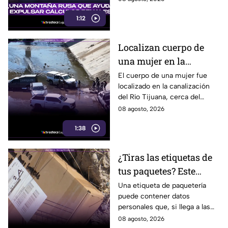
1:12
Localizan cuerpo de
una mujer en la
canalización del Río
El cuerpo de una mujer fue
localizado en la canalización
Tijuana; presentaba
del Río Tijuana, cerca del
quemaduras
cruce fronterizo, durante la
08 agosto, 2026
mañana del viernes 7 de
1:38
agosto.
¿Tiras las etiquetas de
tus paquetes? Este
pequeño descuido
Una etiqueta de paquetería
puede contener datos
podría ponerte en
personales que, si llega a las
riesgo en Tijuana
manos equivocadas, podrían
08 agosto, 2026