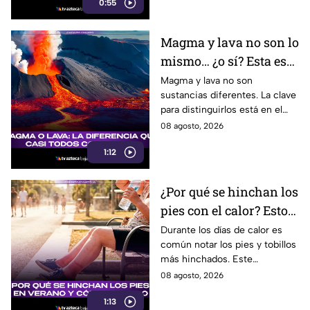
0:55
cuidar tus finanzas.
Magma y lava no son lo
mismo… ¿o sí? Esta es
la explicación
Magma y lava no son
sustancias diferentes. La clave
para distinguirlos está en el
lugar donde se encuentra el
08 agosto, 2026
material volcánico.
1:12
¿Por qué se hinchan los
pies con el calor? Esto
le pasa a tu cuerpo
Durante los días de calor es
común notar los pies y tobillos
durante los días
más hinchados. Este
calurosos
fenómeno, conocido como
08 agosto, 2026
edema por calor, tiene una
1:13
explicación en el organismo.