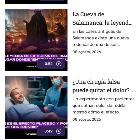
La Cueva de
Salamanca: la leyenda
del Diablo que
En las calles antiguas de
Salamanca existe una cueva
enseñaba magia en
rodeada de una de sus
España
leyendas más famosas: se dice
08 agosto, 2026
que el Diablo impartía clases
0:52
secretas de magia y
adivinación.
¿Una cirugía falsa
puede quitar el dolor?
El sorprendente
Un experimento con pacientes
que sufrían dolor de rodilla
experimento que reveló
mostró cómo el efecto
el poder del placebo
placebo puede provocar
08 agosto, 2026
mejoras reales, incluso sin una
0:49
cirugía efectiva.