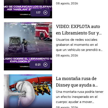
escuchar, ellos “hablan” de una
08 agosto, 2026
forma muy diferente, así que
1:17
te invitamos a ver el video.
VIDEO: EXPLOTA auto
en Libramiento Sur y
ocasiona fuerte tráfico
Usuarios de redes sociales
grabaron el momento en el
en Tijuana este sábado;
que un vehículo se prendió en
cerca de 5 y 10
llamas sobre el Libramiento, lo
08 agosto, 2026
que ocasionó tráfico pesado
0:21
en esa parte de Tijuana.
La montaña rusa de
Disney que ayuda a
expulsar cálculos
Una montaña rusa podría tener
un efecto inesperado en el
renales, según estudio
cuerpo: ayudar a mover
pequeños cálculos renales
08 agosto, 2026