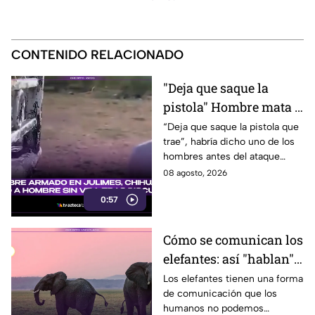
CONTENIDO RELACIONADO
"Deja que saque la
pistola" Hombre mata a
padre y hiere a su hijo
“Deja que saque la pistola que
trae”, habría dicho uno de los
por supuestamente
hombres antes del ataque
invador un camino
armado en Julimes, Chihuahua
08 agosto, 2026
que mató a Armando Ordóñez.
0:57
Cómo se comunican los
elefantes: así "hablan"
entre ellos
Los elefantes tienen una forma
de comunicación que los
humanos no podemos