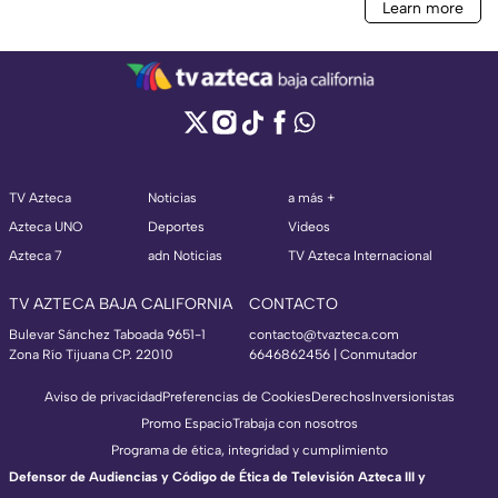
TV Azteca
Noticias
a más +
Azteca UNO
Deportes
Videos
Azteca 7
adn Noticias
TV Azteca Internacional
TV AZTECA BAJA CALIFORNIA
CONTACTO
Bulevar Sánchez Taboada 9651-1
contacto@tvazteca.com
Zona Río Tijuana CP. 22010
6646862456 | Conmutador
Aviso de privacidad
Preferencias de Cookies
Derechos
Inversionistas
Promo Espacio
Trabaja con nosotros
Programa de ética, integridad y cumplimiento
Defensor de Audiencias y Código de Ética de Televisión Azteca III y