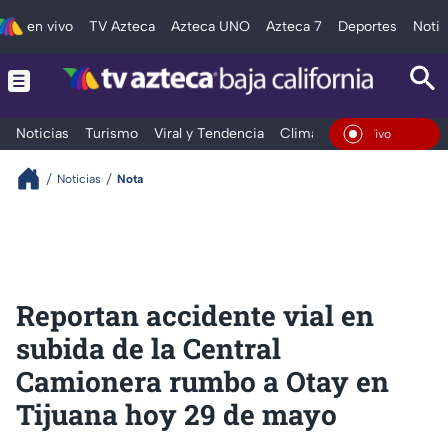
en vivo
TV Azteca
Azteca UNO
Azteca 7
Deportes
Notic
Noticias
Turismo
Viral y Tendencia
Clima
Deportes
Espec
En Vivo
Noticias
Nota
Reportan accidente vial en
subida de la Central
Camionera rumbo a Otay en
Tijuana hoy 29 de mayo