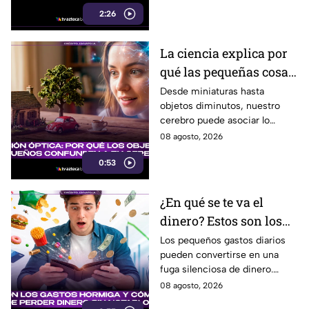
utilizarse para cometer fraude,
2:26
extorsión o robo de identidad.
La ciencia explica por
qué las pequeñas cosas
nos parecen tan
Desde miniaturas hasta
objetos diminutos, nuestro
adorables
cerebro puede asociar lo
pequeño con ternura,
08 agosto, 2026
seguridad y placer. Esta es la
0:53
razón detrás de esa atracción.
¿En qué se te va el
dinero? Estos son los
gastos hormiga que
Los pequeños gastos diarios
pueden convertirse en una
pueden vaciar tu
fuga silenciosa de dinero.
bolsillo
Identificar los llamados gastos
08 agosto, 2026
hormiga puede ayudarte a