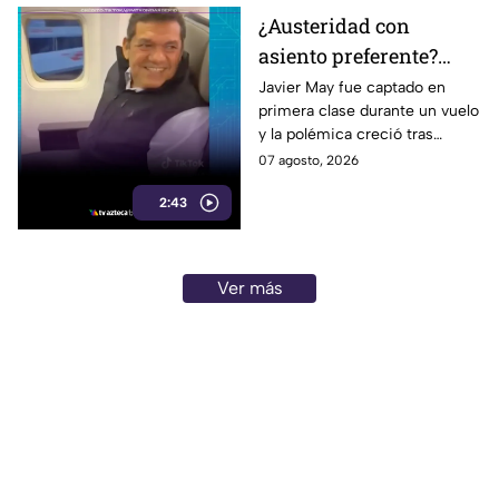
¿Austeridad con
asiento preferente?
Captan a Javier May
Javier May fue captado en
primera clase durante un vuelo
sonriente en primera
y la polémica creció tras
clase y Morena le “jala
imágenes de un presunto reloj
07 agosto, 2026
las orejas”
de lujo. Morena reaccionó al
2:43
caso.
Ver más