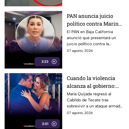
PAN anuncia juicio
político contra Marina
del Pilar y la fiscal de
El PAN en Baja California
anunció que presentará un
Baja California
juicio político contra la
gobernadora y la fiscal del
07 agosto, 2026
estado, tras el caso de Pedro
3:23
Ariel Mendívil.
Cuando la violencia
alcanza al gobierno:
regidora de Tecate
María Quijada regresó al
Cabildo de Tecate tras
vuelve al Cabildo tras
sobrevivir a un ataque armado
sobrevivir a un ataque
en el que murió su esposo y
07 agosto, 2026
armado
habló por primera vez desde el
2:01
atentado.