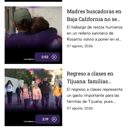
Madres buscadoras en
Baja California no se
detienen: hallazgo de
El hallazgo de restos humanos
en un relleno sanitario de
restos humanos
Rosarito volvió a poner en el
reaviva la
centro la labor de las madres
07 agosto, 2026
preocupación
buscadoras en Baja California.
2:52
Regreso a clases en
Tijuana: familias
podrían gastar hasta 5
El regreso a clases representa
un gasto importante para las
mil pesos en uniformes
familias de Tijuana, pues
y calzado
uniformes y calzado pueden
07 agosto, 2026
alcanzar los 5 mil pesos.
2:19