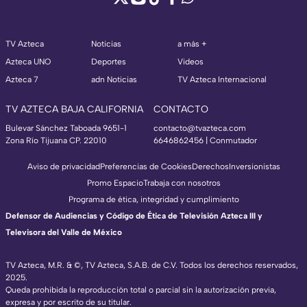
TV Azteca
Noticias
a más +
Azteca UNO
Deportes
Videos
Azteca 7
adn Noticias
TV Azteca Internacional
TV AZTECA BAJA CALIFORNIA
CONTACTO
Bulevar Sánchez Taboada 9651-1
contacto@tvazteca.com
Zona Río Tijuana CP. 22010
6646862456 | Conmutador
Aviso de privacidad
Preferencias de Cookies
Derechos
Inversionistas
Promo Espacio
Trabaja con nosotros
Programa de ética, integridad y cumplimiento
Defensor de Audiencias y Código de Ética de Televisión Azteca III y
Televisora del Valle de México
TV Azteca, M.R. & ©, TV Azteca, S.A.B. de C.V. Todos los derechos reservados,
2025.
Queda prohibida la reproducción total o parcial sin la autorización previa,
expresa y por escrito de su titular.