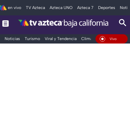
en vivo
TV Azteca
Azteca UNO
Azteca 7
Deportes
Notic
Noticias
Turismo
Viral y Tendencia
Clima
Deportes
Espec
En Vivo