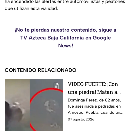
ha encendido las alertas entre automovilistas y peatones
que utilizan esta vialidad.
¡No te pierdas nuestro contenido, sigue a
TV Azteca Baja California en Google
News!
CONTENIDO RELACIONADO
VIDEO FUERTE: ¡Con
una piedra! Matan a
vendedora de cemitas
Dominga Pérez, de 82 años,
fue asesinada a pedradas en
de 82 años mientras iba
Amozoc, Puebla, cuando un
a su casa
sujeto le robó los 90 pesos
07 agosto, 2026
que ganó vendiendo cemitas.