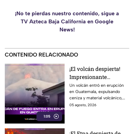
¡No te pierdas nuestro contenido, sigue a
TV Azteca Baja California en Google
News!
CONTENIDO RELACIONADO
¡El volcán despierta!
Impresionante
erupción sorprende en
Un volcán entró en erupción
en Guatemala, expulsando
Guatemala
ceniza y material volcánico,
mientras autoridades
05 agosto, 2026
mantienen vigilancia en la
1:05
zona. Te informamos.
¡El Etna despierta de