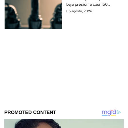
baja presión a casi 150
sistema de bombeo;
colonias de Tijuana este
05 agosto, 2026
lista completa
miércoles 5 de agosto.
Consulta la lista completa.