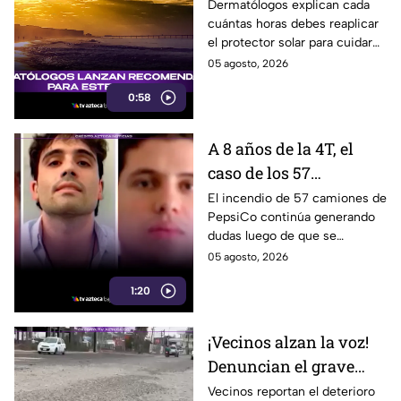
exacto para volver a
Dermatólogos explican cada
cuántas horas debes reaplicar
aplicarlo
el protector solar para cuidar
tu piel y reducir los daños del
05 agosto, 2026
sol. Aquí te informamos.
0:58
A 8 años de la 4T, el
caso de los 57
camiones de PepsiCo
El incendio de 57 camiones de
PepsiCo continúa generando
incendiados sigue sin
dudas luego de que se
responsables detenidos
atribuyera a una persona con
05 agosto, 2026
un encendedor, sin detenidos
1:20
hasta ahora.
¡Vecinos alzan la voz!
Denuncian el grave
estado de una calle en
Vecinos reportan el deterioro