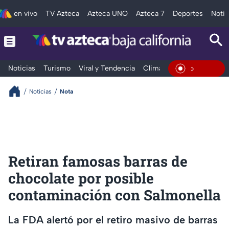
en vivo
TV Azteca
Azteca UNO
Azteca 7
Deportes
Notic
Noticias
Turismo
Viral y Tendencia
Clima
Deportes
Espec
En Vivo
Noticias
Nota
Retiran famosas barras de
chocolate por posible
contaminación con Salmonella
La FDA alertó por el retiro masivo de barras