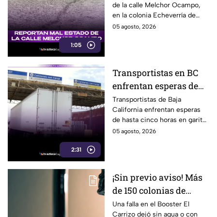
de la calle Melchor Ocampo,
Playas de Rosarito
en la colonia Echeverría de
Playas de Rosarito, y piden una
05 agosto, 2026
pronta reparación. Aquí te
1:05
informamos.
Transportistas en BC
enfrentan esperas de
hasta 5 horas en
Transportistas de Baja
California enfrentan esperas
garitas de Tijuana;
de hasta cinco horas en garitas
advierten impacto
de Tijuana, afectando el
05 agosto, 2026
económico
traslado de materias primas.
2:31
¡Sin previo aviso! Más
de 150 colonias de
Tijuana se quedan sin
Una falla en el Booster El
Carrizo dejó sin agua o con
agua por falla en