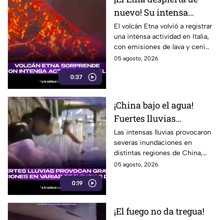
nuevo! Su intensa
actividad sorprende en
El volcán Etna volvió a registrar
una intensa actividad en Italia,
Italia
con emisiones de lava y ceniza
que llamaron la atención de
05 agosto, 2026
habitantes.
0:37
¡China bajo el agua!
Fuertes lluvias
provocan
Las intensas lluvias provocaron
severas inundaciones en
inundaciones en varias
distintas regiones de China,
regiones
afectando calles, viviendas y la
05 agosto, 2026
movilidad. Aquí te informamos.
0:19
¡El fuego no da tregua!