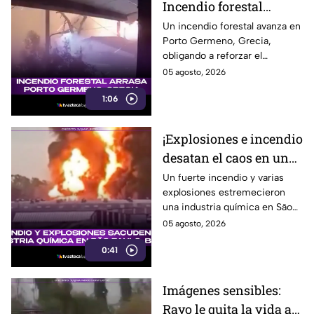
Incendio forestal
arrasa una zona de
Un incendio forestal avanza en
Porto Germeno, Grecia,
Grecia
obligando a reforzar el
combate contra las llamas y
05 agosto, 2026
proteger a la población. Aquí te
1:06
informamos.
¡Explosiones e incendio
desatan el caos en una
industria química de
Un fuerte incendio y varias
explosiones estremecieron
Brasil!
una industria química en São
Paulo, Brasil, provocando una
05 agosto, 2026
intensa movilización. Te
0:41
informamos.
Imágenes sensibles:
Rayo le quita la vida a