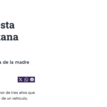
esta
xana
a de la madre
nor de tres años que
r de un vehículo,