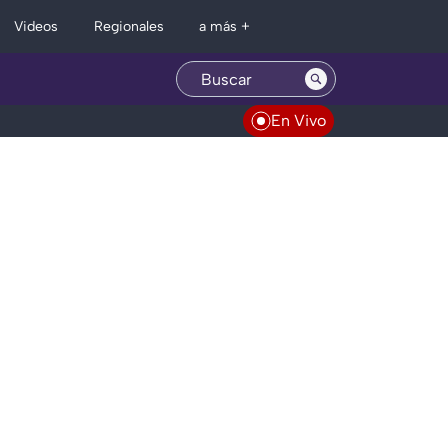
Regionales
Videos
a más +
En Vivo