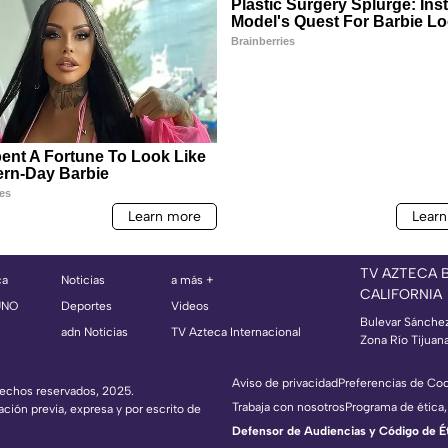
TV AZTECA 
ca
Noticias
a más +
CALIFORNIA
UNO
Deportes
Videos
Bulevar Sánche
adn Noticias
TV Azteca Internacional
Zona Río Tijuan
Aviso de privacidad
Preferencias de Co
erechos reservados, 2025.
Trabaja con nosotros
Programa de ética,
ación previa, expresa y por escrito de
Defensor de Audiencias y Código de Étic