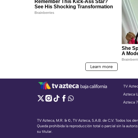
TV Azte
Azteca 
Azteca 7
TV Azteca, M.R. & ©, TV Azteca, S.A.B. de C.V. Todos los d
Queda prohibida la reproducción total o parcial sin la autoriz
su titular.