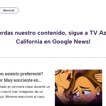
Mexicali
erdas nuestro contenido, sigue a TV A
California en Google News!
on asiento preferente?
er May sonriente en
y Morena le “jala las
tado en primera clase durante un
a creció tras imágenes de un
lujo. Morena reaccionó al caso.