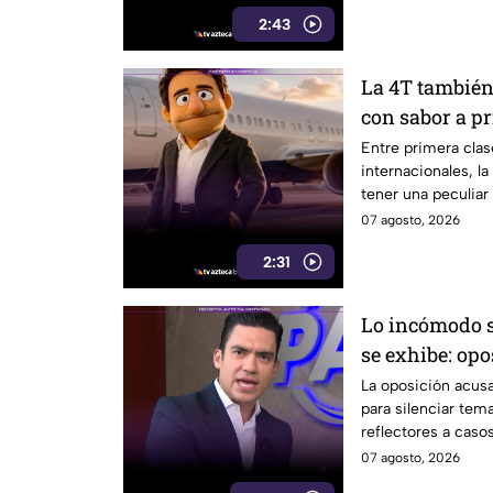
2:43
La 4T también
con sabor a p
Entre primera clase
internacionales, la
tener una peculiar
07 agosto, 2026
2:31
Lo incómodo s
se exhibe: opo
La oposición acusa
para silenciar te
reflectores a caso
07 agosto, 2026