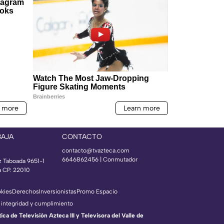
BAJA
CONTACTO
contacto@tvazteca.com
6646862456 | Conmutador
z Taboada 9651-1
a CP. 22010
okies
Derechos
Inversionistas
Promo Espacio
 integridad y cumplimiento
a de Televisión Azteca III y Televisora del Valle de