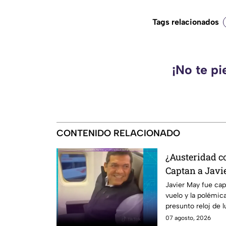
Tags relacionados
¡No te pi
CONTENIDO RELACIONADO
¿Austeridad c
Captan a Javi
primera clase 
Javier May fue cap
vuelo y la polémic
orejas”
presunto reloj de 
07 agosto, 2026