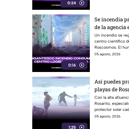
0:24
Se incendia pr
de la agencia
Un incendio se reg
centro científico d
Roscosmos. El humo
05 agosto, 2026
0:16
Así puedes prot
playas de Ros
Con la alta afluenc
Rosarito, especial
protector solar cad
FPS 30 o superior.
05 agosto, 2026
1:25