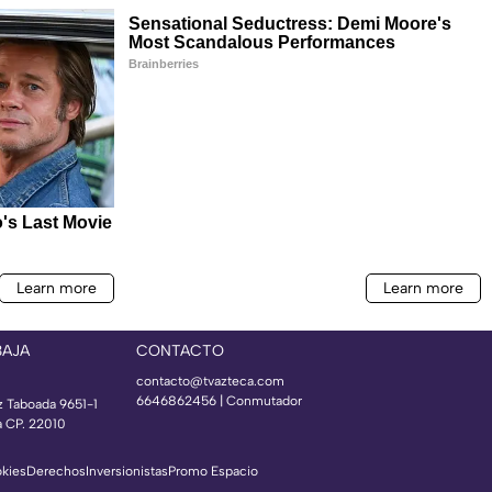
BAJA
CONTACTO
contacto@tvazteca.com
6646862456 | Conmutador
z Taboada 9651-1
a CP. 22010
okies
Derechos
Inversionistas
Promo Espacio