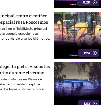
0:28
incipal centro científico
 espacial rusa Roscosmos
istró en el TsNIIMash, principal
e la agencia espacial rusa
 fue visible a varios kilómetros.
1:24
eger tu piel si visitas las
arito durante el verano
ia de visitantes en Playas de
istas recomiendan reaplicar
a dos horas y utilizar uno con
1:03