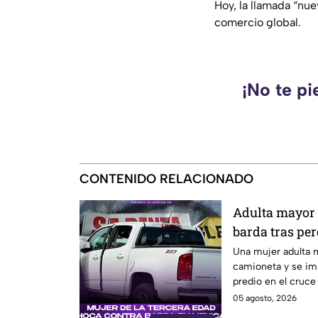
Hoy, la llamada “
nue
comercio global.
¡No te pi
CONTENIDO RELACIONADO
Adulta mayor 
barda tras per
camioneta en 
Una mujer adulta m
camioneta y se imp
predio en el cruce
López Mateos, en M
05 agosto, 2026