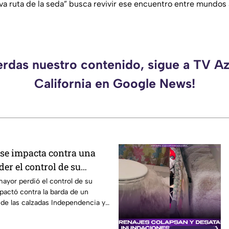
va ruta de la seda
” busca revivir ese encuentro entre mundos 
erdas nuestro contenido, sigue a TV A
California en Google News!
se impacta contra una
der el control de su
Mexicali
ayor perdió el control de su
actó contra la barda de un
 de las calzadas Independencia y
exicali.