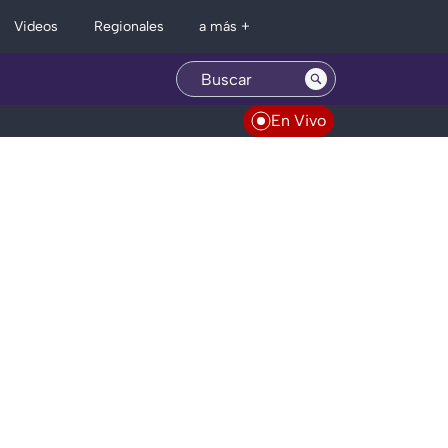
Regionales
Videos
a más +
En Vivo