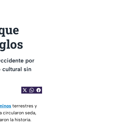
 que
iglos
Occidente por
cultural sin
aminos
terrestres y
 circularon seda,
on la historia.