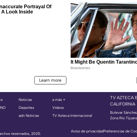
TV AZTECA 
ca
Noticias
a más +
CALIFORNIA
UNO
Deportes
Videos
Bulevar Sánche
adn Noticias
TV Azteca Internacional
Zona Río Tijuan
Aviso de privacidad
Preferencias de Co
erechos reservados, 2025.