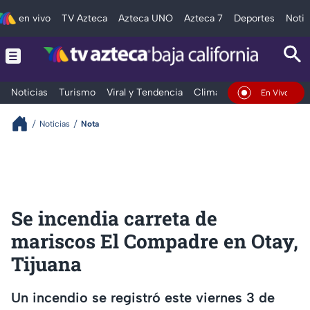
en vivo
TV Azteca
Azteca UNO
Azteca 7
Deportes
Notic
Noticias
Turismo
Viral y Tendencia
Clima
Deportes
Espec
En Vivo
Noticias
Nota
Se incendia carreta de
mariscos El Compadre en Otay,
Tijuana
Un incendio se registró este viernes 3 de