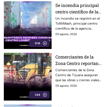
Se incendia principal
centro científico de la
agencia espacial rusa
Un incendio se registró en el
TsNIIMash, principal centro
Roscosmos
científico de la agencia
espacial rusa Roscosmos. El
05 agosto, 2026
humo fue visible a varios
0:16
kilómetros.
Comerciantes de la
Zona Centro reportan
caída de hasta 40% por
Comerciantes de la Zona
Centro de Tijuana aseguran
obras en avenida
que las obras y cierres viales
Revolución
en la avenida Revolución han
05 agosto, 2026
reducido hasta 40% la
1:24
afluencia de clientes.