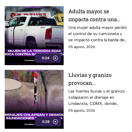
Adulta mayor se
impacta contra una
barda tras perder el
Una mujer adulta mayor perdió
el control de su camioneta y
control de su
se impactó contra la barda de
camioneta en Mexicali
un predio en el cruce de las
05 agosto, 2026
calzadas Independencia y
0:24
López Mateos, en Mexicali.
Lluvias y granizo
provocan
inundaciones en
Las fuertes lluvias y el granizo
colapsaron el drenaje en
Lindavista; agua brota
Lindavista, CDMX, donde
de los escusados
vecinos reportaron
05 agosto, 2026
inundaciones y agua saliendo
0:28
por los escusados.