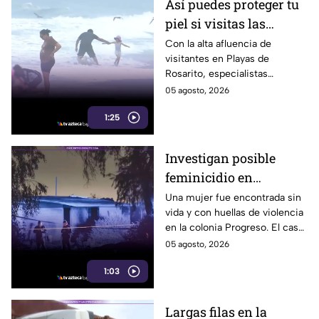
Así puedes proteger tu
piel si visitas las
playas de Rosarito
Con la alta afluencia de
visitantes en Playas de
durante el verano
Rosarito, especialistas
recomiendan reaplicar
05 agosto, 2026
protector solar cada dos horas
1:25
y utilizar uno con FPS 30 o
superior.
Investigan posible
feminicidio en
Mexicali; hallan a una
Una mujer fue encontrada sin
vida y con huellas de violencia
mujer sin vida con
en la colonia Progreso. El caso
huellas de violencia
es investigado como un
05 agosto, 2026
posible feminicidio y no hay
1:03
detenidos.
Largas filas en la