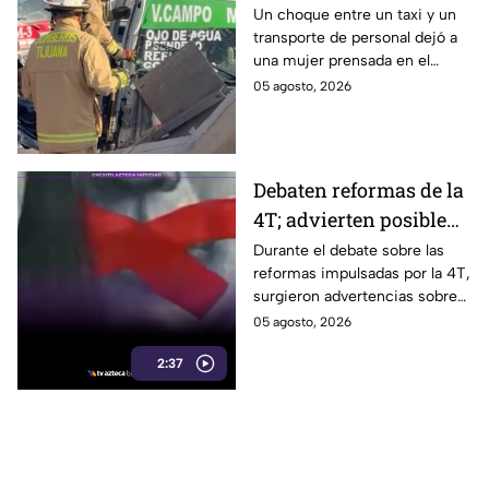
transporte público y de
Un choque entre un taxi y un
transporte de personal dejó a
personal en Tijuana
una mujer prensada en el
bulevar Insurgentes, a la altura
05 agosto, 2026
de Macroplaza, en Tijuana.
Debaten reformas de la
4T; advierten posible
control sobre la
Durante el debate sobre las
reformas impulsadas por la 4T,
información y voces
surgieron advertencias sobre
críticas
un posible impacto en la
05 agosto, 2026
libertad de expresión y el
2:37
acceso a la información.