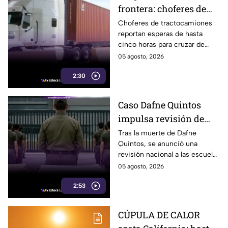
frontera: choferes de
carga esperan hasta
Choferes de tractocamiones
reportan esperas de hasta
cinco horas para
cinco horas para cruzar de
cruzar a EE. UU.
Tijuana a Estados Unidos y
05 agosto, 2026
piden reforzar las medidas de
2:30
movilidad en la frontera.
Caso Dafne Quintos
impulsa revisión de
escuelas militarizadas;
Tras la muerte de Dafne
Quintos, se anunció una
padres en Tijuana
revisión nacional a las escuelas
exigen supervisión
militarizadas; en Tijuana
05 agosto, 2026
padres también solicitan
2:53
inspecciones.
CÚPULA DE CALOR