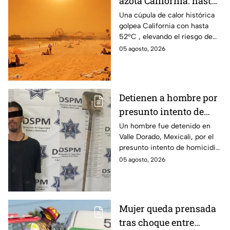
azota California: hasta
52°C en estas zonas ⚠️
Una cúpula de calor histórica
golpea California con hasta
52°C , elevando el riesgo de
incendios, así que tomas
05 agosto, 2026
precauciones con esta ola.
Detienen a hombre por
presunto intento de
homicidio con una pala
Un hombre fue detenido en
Valle Dorado, Mexicali, por el
en Mexicali; habría
presunto intento de homicidio
atacado a otro mientras
de otro con una pala. La
05 agosto, 2026
dormía
víctima sufrió lesiones en la
cabeza y el cuerpo.
Mujer queda prensada
tras choque entre