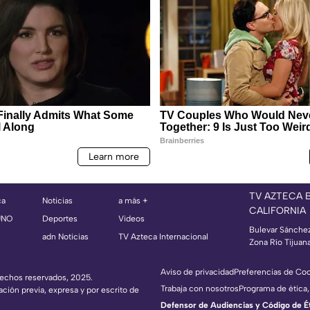
TV AZTECA 
ca
Noticias
a más +
CALIFORNIA
UNO
Deportes
Videos
Bulevar Sánche
adn Noticias
TV Azteca Internacional
Zona Río Tijuan
Aviso de privacidad
Preferencias de Co
erechos reservados, 2025.
Trabaja con nosotros
Programa de ética,
ación previa, expresa y por escrito de
Defensor de Audiencias y Código de Étic