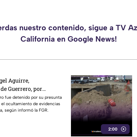
erdas nuestro contenido, sigue a TV A
California en Google News!
gel Aguirre,
de Guerrero, por
tamiento de pruebas en
ro fue detenido por su presunta
 el ocultamiento de evidencias
pa
a, según informó la FGR.
2:00