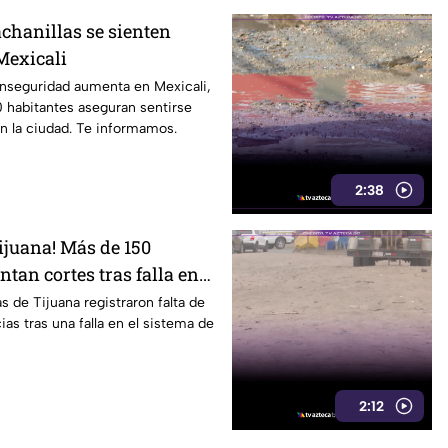
achanillas se sienten
Mexicali
inseguridad aumenta en Mexicali,
 habitantes aseguran sentirse
 en la ciudad. Te informamos.
2:38
ijuana! Más de 150
ntan cortes tras falla en
ombeo
s de Tijuana registraron falta de
as tras una falla en el sistema de
2:12