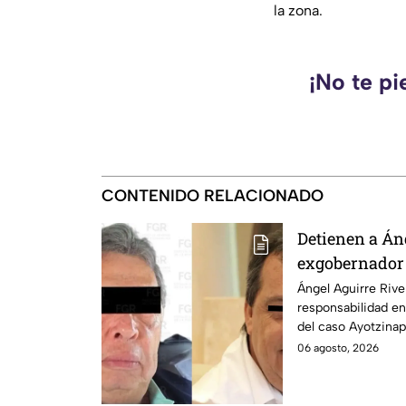
la zona.
¡No te pi
CONTENIDO RELACIONADO
Detienen a Án
exgobernador 
presunto ocul
Ángel Aguirre Rive
responsabilidad en
caso Ayotzina
del caso Ayotzinap
06 agosto, 2026