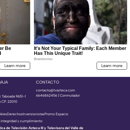
BAJA
CONTACTO
contacto@tvazteca.com
6646862456 | Conmutador
z Taboada 9651-1
a CP. 22010
okies
Derechos
Inversionistas
Promo Espacio
 integridad y cumplimiento
a de Televisión Azteca III y Televisora del Valle de