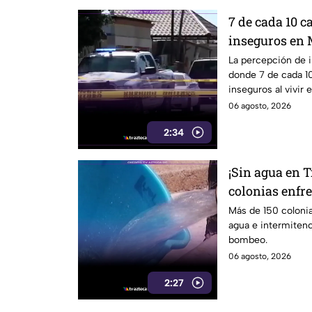
7 de cada 10 c
inseguros en 
La percepción de 
donde 7 de cada 10
inseguros al vivir
06 agosto, 2026
2:34
¡Sin agua en T
colonias enfre
sistema de b
Más de 150 colonia
agua e intermitenci
bombeo.
06 agosto, 2026
2:27