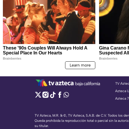
TV Azte
Azteca 
Azteca 7
TV Azteca, M.R. & ©, TV Azteca, S.A.B. de C.V. Todos los d
Queda prohibida la reproducción total o parcial sin la autoriz
su titular.