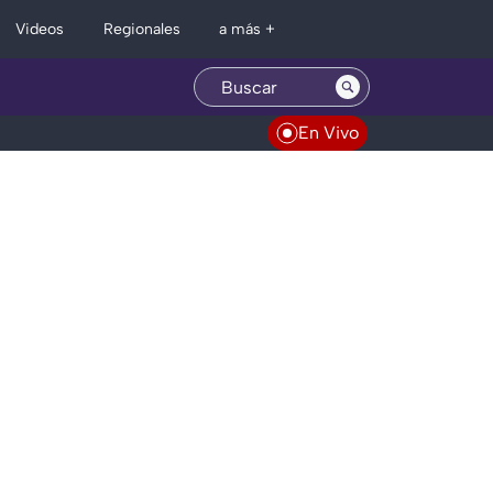
Regionales
Videos
a más +
En Vivo