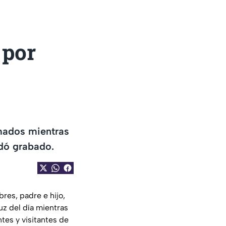
 por
rmados mientras
dó grabado.
res, padre e hijo,
uz del día mientras
tes y visitantes de