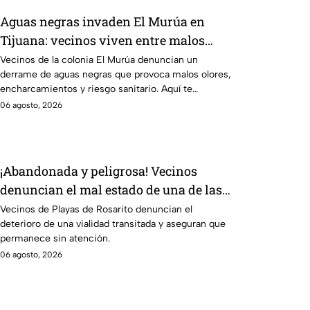
Aguas negras invaden El Murúa en
Tijuana: vecinos viven entre malos
olores y riesgos
Vecinos de la colonia El Murúa denuncian un
derrame de aguas negras que provoca malos olores,
encharcamientos y riesgo sanitario. Aquí te
informamos.
06 agosto, 2026
¡Abandonada y peligrosa! Vecinos
denuncian el mal estado de una de las
calles más transitadas de Rosarito
Vecinos de Playas de Rosarito denuncian el
deterioro de una vialidad transitada y aseguran que
permanece sin atención.
06 agosto, 2026