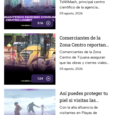
TsNIIMash, principal centro
Roscosmos
científico de la agencia
espacial rusa Roscosmos. El
05 agosto, 2026
humo fue visible a varios
0:16
kilómetros.
Comerciantes de la
Zona Centro reportan
caída de hasta 40% por
Comerciantes de la Zona
Centro de Tijuana aseguran
obras en avenida
que las obras y cierres viales
Revolución
en la avenida Revolución han
05 agosto, 2026
reducido hasta 40% la
1:24
afluencia de clientes.
Así puedes proteger tu
piel si visitas las
playas de Rosarito
Con la alta afluencia de
visitantes en Playas de
durante el verano