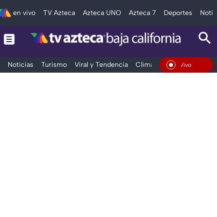
en vivo
TV Azteca
Azteca UNO
Azteca 7
Deportes
Notic
Noticias
Turismo
Viral y Tendencia
Clima
Deportes
Espec
En Vivo