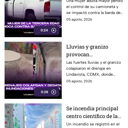
barda tras perder el
Una mujer adulta mayor perdió
el control de su camioneta y
control de su
se impactó contra la barda de
camioneta en Mexicali
un predio en el cruce de las
05 agosto, 2026
calzadas Independencia y
0:24
López Mateos, en Mexicali.
Lluvias y granizo
provocan
inundaciones en
Las fuertes lluvias y el granizo
colapsaron el drenaje en
Lindavista; agua brota
Lindavista, CDMX, donde
de los escusados
vecinos reportaron
05 agosto, 2026
inundaciones y agua saliendo
0:28
por los escusados.
Se incendia principal
centro científico de la
agencia espacial rusa
Un incendio se registró en el