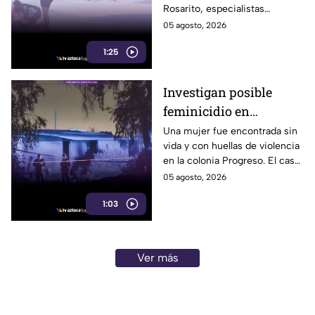
Rosarito, especialistas
recomiendan reaplicar
05 agosto, 2026
protector solar cada dos horas
1:25
y utilizar uno con FPS 30 o
superior.
Investigan posible
feminicidio en
Mexicali; hallan a una
Una mujer fue encontrada sin
vida y con huellas de violencia
mujer sin vida con
en la colonia Progreso. El caso
huellas de violencia
es investigado como un
05 agosto, 2026
posible feminicidio y no hay
1:03
detenidos.
Ver más