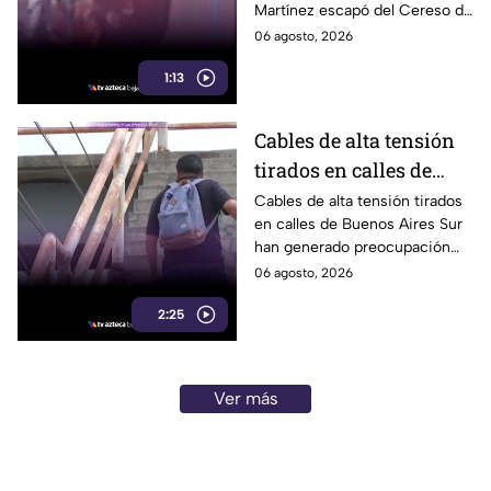
Martínez escapó del Cereso de
después
Mexicali tras una audiencia
06 agosto, 2026
inicial; fue localizado la noche
1:13
del miércoles.
Cables de alta tensión
tirados en calles de
Buenos Aires Sur
Cables de alta tensión tirados
en calles de Buenos Aires Sur
representan un riesgo
han generado preocupación
para peatones en
entre vecinos, luego de que un
06 agosto, 2026
Tijuana
trabajador resultara
2:25
electrocutado.
Ver más