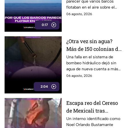
parecer que varios barcos
usuarios en redes
flotaban en el aire sobre el
sociales
mar, pero el fenómeno fue
06 agosto, 2026
causado por la refracción de la
0:17
luz.
¿Otra vez sin agua?
Más de 150 colonias de
Tijuana enfrentan
Una falla en el sistema de
bombeo hidráulico dejó sin
cortes por falla de
agua de nueva cuenta a más
CESPT
de 150 colonias de Tijuana,
06 agosto, 2026
incluyendo zonas de Otay y
2:04
Cerro Colorado.
Escapa reo del Cereso
de Mexicali tras
audiencia inicial; fue
Un interno identificado como
Noel Orlando Bustamante
localizado horas