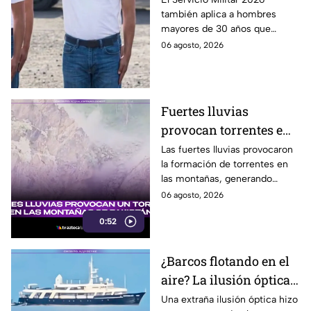
también aplica a hombres
pueden llamar para
mayores de 30 años que
hacer servicio en Baja
nunca tramitaron su cartilla. Te
06 agosto, 2026
California
decimos si también en Baja
California.
Fuertes lluvias
provocan torrentes e
inundaciones en una
Las fuertes lluvias provocaron
la formación de torrentes en
región montañosa
las montañas, generando
inundaciones y afectaciones
06 agosto, 2026
en la región.
0:52
¿Barcos flotando en el
aire? La ilusión óptica
que sorprendió a
Una extraña ilusión óptica hizo