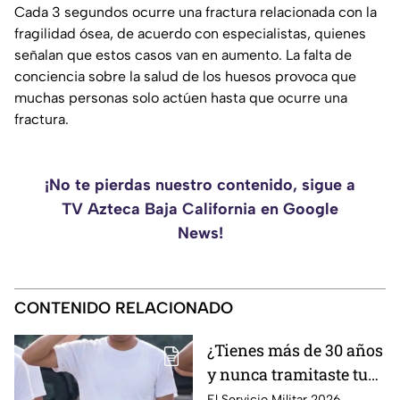
Cada 3 segundos ocurre una fractura relacionada con la
fragilidad ósea, de acuerdo con especialistas, quienes
señalan que estos casos van en aumento. La falta de
conciencia sobre la salud de los huesos provoca que
muchas personas solo actúen hasta que ocurre una
fractura.
¡No te pierdas nuestro contenido, sigue a
TV Azteca Baja California en Google
News!
CONTENIDO RELACIONADO
¿Tienes más de 30 años
y nunca tramitaste tu
cartilla militar? Te
El Servicio Militar 2026