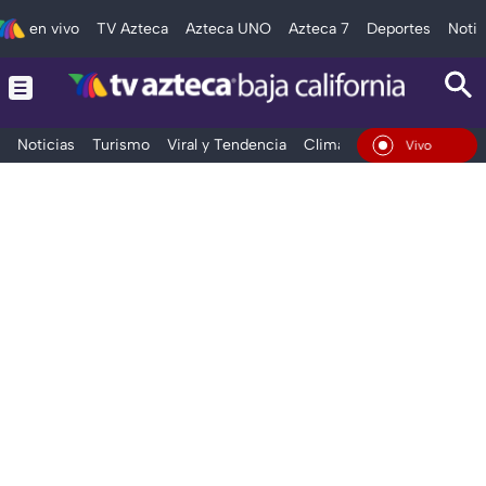
en vivo
TV Azteca
Azteca UNO
Azteca 7
Deportes
Notic
Noticias
Turismo
Viral y Tendencia
Clima
Deportes
Espec
En Vivo