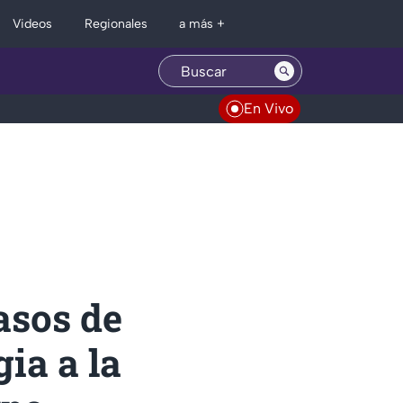
Regionales
Videos
a más +
En Vivo
asos de
ia a la