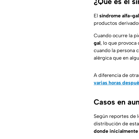
¿Qué es el s
El
síndrome alfa-ga
productos derivados
Cuando ocurre la p
gal
, lo que provoca
cuando la persona 
alérgica que en algu
A diferencia de otra
varias horas despu
Casos en aum
Según reportes de l
distribución de est
donde inicialmente 