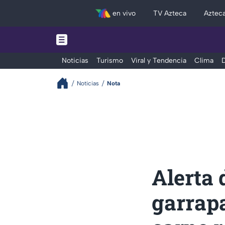
en vivo
TV Azteca
Aztec
Noticias
Turismo
Viral y Tendencia
Clima
D
Noticias
Nota
Alerta 
garrapa