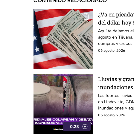
CONTENIDO RELACIONADO
¿Va en picada
del dólar hoy 
Aquí te dejamos el
agosto en Tijuana,
compras y cruces 
actualizada.
06 agosto, 2026
Lluvias y gra
inundaciones 
de los escusa
Las fuertes lluvias
en Lindavista, CD
inundaciones y agu
05 agosto, 2026
0:28