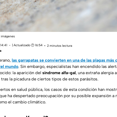
e imágenes
14:41
| Actualizado 🕑 16:54
2 minutos lectura
a
verano,
las garrapatas se convierten en una de las plagas más
 del mundo
. Sin embargo, especialistas han encendido las alert
cido: la aparición del
síndrome alfa-gal
, una extraña alergia a
tras la picadura de ciertos tipos de estos parásitos.
rtos en salud pública, los casos de esta condición han mos
o que ha despertado preocupación por su posible expansión a 
omo el cambio climático.