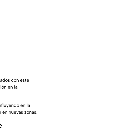
nados con este
ión en la
nfluyendo en la
n en nuevas zonas.
e