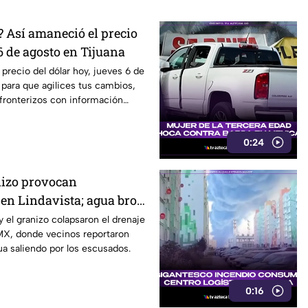
? Así amaneció el precio
6 de agosto en Tijuana
 precio del dólar hoy, jueves 6 de
 para que agilices tus cambios,
fronterizos con información
0:24
nizo provocan
en Lindavista; agua brota
dos
 y el granizo colapsaron el drenaje
MX, donde vecinos reportaron
a saliendo por los escusados.
0:16