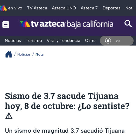
en vivo
TV Azteca
Azteca UNO
Azteca 7
Deportes
Notic
Noticias
Turismo
Viral y Tendencia
Clima
Deportes
Espec
En Vi
Noticias
Nota
Sismo de 3.7 sacude Tijuana
hoy, 8 de octubre: ¿Lo sentiste?
⚠️
Un sismo de magnitud 3.7 sacudió Tijuana