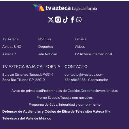
TV Azteca
Noticias
a más +
Azteca UNO
Deportes
Videos
Azteca 7
adn Noticias
TV Azteca Internacional
TV AZTECA BAJA CALIFORNIA
CONTACTO
Bulevar Sánchez Taboada 9651-1
contacto@tvazteca.com
Zona Río Tijuana CP. 22010
6646862456 | Conmutador
Aviso de privacidad
Preferencias de Cookies
Derechos
Inversionistas
Promo Espacio
Trabaja con nosotros
Programa de ética, integridad y cumplimiento
Defensor de Audiencias y Código de Ética de Televisión Azteca III y
Televisora del Valle de México