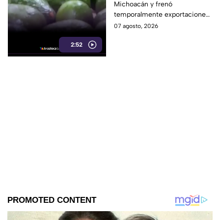
Michoacán y frenó
temporalmente
temporalmente exportaciones
exportaciones
de aguacate ante la
07 agosto, 2026
inseguridad y el cobro de piso.
2:52