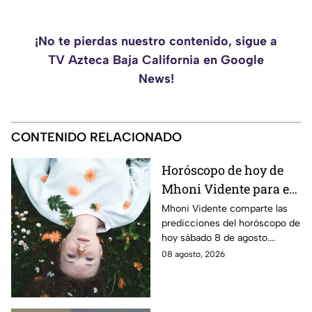
¡No te pierdas nuestro contenido, sigue a
TV Azteca Baja California en Google
News!
CONTENIDO RELACIONADO
Horóscopo de hoy de
Mhoni Vidente para el
sábado 8 de agosto
Mhoni Vidente comparte las
predicciones del horóscopo de
¡Cierre de ciclo!
hoy sábado 8 de agosto.
Descubre qué signos vivirán
08 agosto, 2026
cierres de ciclo y cambios.
¿Estás listo?