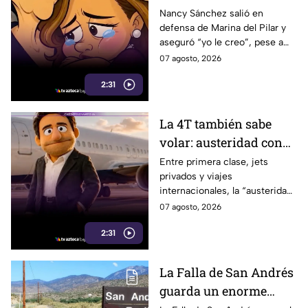
Marina del Pilar como
Nancy Sánchez salió en
defensa de Marina del Pilar y
si fuera su hija pese a
aseguró “yo le creo”, pese a
polémicas
los audios filtrados y las
07 agosto, 2026
polémicas que rodean a la
2:31
gobernadora.
La 4T también sabe
volar: austeridad con
sabor a primera clase
Entre primera clase, jets
privados y viajes
internacionales, la “austeridad”
de la 4T parece tener una
07 agosto, 2026
peculiar forma de hacer
2:31
maletas.
La Falla de San Andrés
guarda un enorme