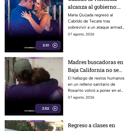
alcanza al gobierno:
regidora de Tecate
María Quijada regresó al
Cabildo de Tecate tras
vuelve al Cabildo tras
sobrevivir a un ataque armado
sobrevivir a un ataque
en el que murió su esposo y
07 agosto, 2026
armado
habló por primera vez desde el
2:01
atentado.
Madres buscadoras en
Baja California no se
detienen: hallazgo de
El hallazgo de restos humanos
en un relleno sanitario de
restos humanos
Rosarito volvió a poner en el
reaviva la
centro la labor de las madres
07 agosto, 2026
preocupación
buscadoras en Baja California.
2:52
Regreso a clases en