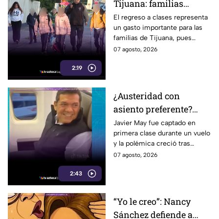
Tijuana: familias
podrían gastar hasta 5
El regreso a clases representa
un gasto importante para las
mil pesos en uniformes
familias de Tijuana, pues
y calzado
uniformes y calzado pueden
07 agosto, 2026
alcanzar los 5 mil pesos.
2:19
¿Austeridad con
asiento preferente?
Captan a Javier May
Javier May fue captado en
primera clase durante un vuelo
sonriente en primera
y la polémica creció tras
clase y Morena le “jala
imágenes de un presunto reloj
07 agosto, 2026
las orejas”
de lujo. Morena reaccionó al
2:43
caso.
“Yo le creo”: Nancy
Sánchez defiende a