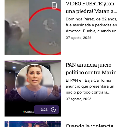
VIDEO FUERTE: ¡Con
una piedra! Matan a
vendedora de cemitas
Dominga Pérez, de 82 años,
fue asesinada a pedradas en
de 82 años mientras iba
Amozoc, Puebla, cuando un
a su casa
sujeto le robó los 90 pesos
07 agosto, 2026
que ganó vendiendo cemitas.
PAN anuncia juicio
político contra Marina
del Pilar y la fiscal de
El PAN en Baja California
anunció que presentará un
Baja California
juicio político contra la
gobernadora y la fiscal del
07 agosto, 2026
estado, tras el caso de Pedro
3:23
Ariel Mendívil.
Cuando la violencia