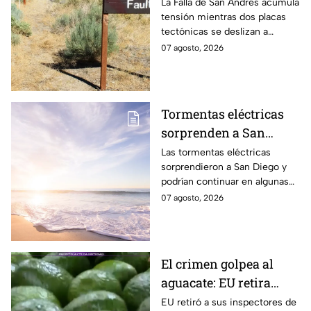
peligro: estos datos
La Falla de San Andrés acumula
tensión mientras dos placas
explican el temor
tectónicas se deslizan a
científico
centímetros por año. Estos
07 agosto, 2026
datos explican por qué
preocupa a los científicos.
Tormentas eléctricas
sorprenden a San
Diego; autoridades
Las tormentas eléctricas
sorprendieron a San Diego y
advierten que
podrían continuar en algunas
continuarán durante el
zonas durante el fin de
07 agosto, 2026
fin de semana
semana, mientras también se
prevén temperaturas de hasta
35°C.
El crimen golpea al
aguacate: EU retira
inspectores y suspende
EU retiró a sus inspectores de