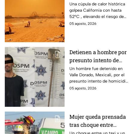
52°C en estas zonas ⚠️
Una cúpula de calor histórica
golpea California con hasta
52°C , elevando el riesgo de
incendios, así que tomas
05 agosto, 2026
precauciones con esta ola.
Detienen a hombre por
presunto intento de
homicidio con una pala
Un hombre fue detenido en
Valle Dorado, Mexicali, por el
en Mexicali; habría
presunto intento de homicidio
atacado a otro mientras
de otro con una pala. La
05 agosto, 2026
dormía
víctima sufrió lesiones en la
cabeza y el cuerpo.
Mujer queda prensada
tras choque entre
transporte público y de
Un choque entre un taxi y un