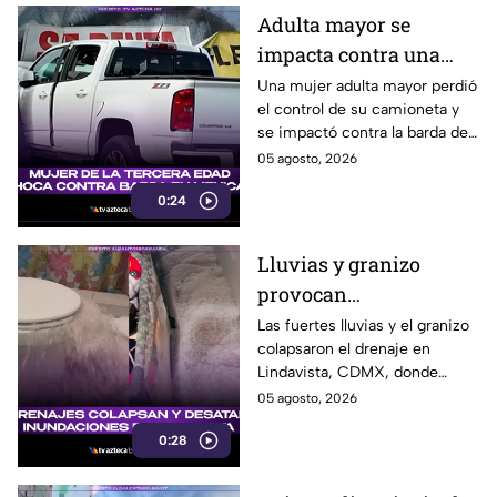
Adulta mayor se
impacta contra una
barda tras perder el
Una mujer adulta mayor perdió
el control de su camioneta y
control de su
se impactó contra la barda de
camioneta en Mexicali
un predio en el cruce de las
05 agosto, 2026
calzadas Independencia y
0:24
López Mateos, en Mexicali.
Lluvias y granizo
provocan
inundaciones en
Las fuertes lluvias y el granizo
colapsaron el drenaje en
Lindavista; agua brota
Lindavista, CDMX, donde
de los escusados
vecinos reportaron
05 agosto, 2026
inundaciones y agua saliendo
0:28
por los escusados.