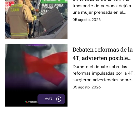
transporte de personal dejó a
personal en Tijuana
una mujer prensada en el
bulevar Insurgentes, a la altura
05 agosto, 2026
de Macroplaza, en Tijuana.
Debaten reformas de la
4T; advierten posible
control sobre la
Durante el debate sobre las
reformas impulsadas por la 4T,
información y voces
surgieron advertencias sobre
críticas
un posible impacto en la
05 agosto, 2026
libertad de expresión y el
2:37
acceso a la información.