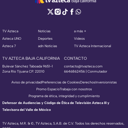
TV Azteca
Noticias
a más +
Azteca UNO
Deportes
Videos
Azteca 7
adn Noticias
TV Azteca Internacional
TV AZTECA BAJA CALIFORNIA
CONTACTO
Bulevar Sánchez Taboada 9651-1
contacto@tvazteca.com
Zona Río Tijuana CP. 22010
6646862456 | Conmutador
Aviso de privacidad
Preferencias de Cookies
Derechos
Inversionistas
Promo Espacio
Trabaja con nosotros
Programa de ética, integridad y cumplimiento
Defensor de Audiencias y Código de Ética de Televisión Azteca III y
Televisora del Valle de México
TV Azteca, M.R. & ©, TV Azteca, S.A.B. de C.V. Todos los derechos reservados,