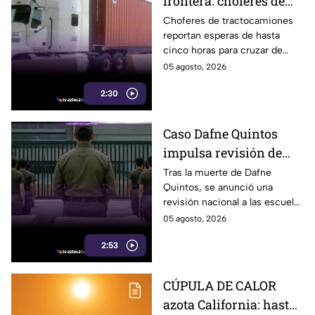
frontera: choferes de
carga esperan hasta
Choferes de tractocamiones
reportan esperas de hasta
cinco horas para
cinco horas para cruzar de
cruzar a EE. UU.
Tijuana a Estados Unidos y
05 agosto, 2026
piden reforzar las medidas de
2:30
movilidad en la frontera.
Caso Dafne Quintos
impulsa revisión de
escuelas militarizadas;
Tras la muerte de Dafne
Quintos, se anunció una
padres en Tijuana
revisión nacional a las escuelas
exigen supervisión
militarizadas; en Tijuana
05 agosto, 2026
padres también solicitan
2:53
inspecciones.
CÚPULA DE CALOR
azota California: hasta