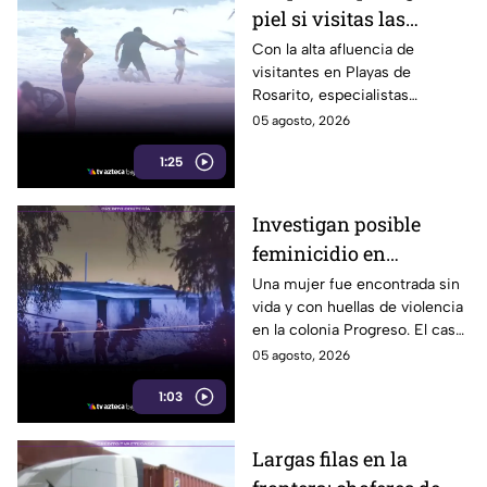
piel si visitas las
playas de Rosarito
Con la alta afluencia de
visitantes en Playas de
durante el verano
Rosarito, especialistas
recomiendan reaplicar
05 agosto, 2026
protector solar cada dos horas
1:25
y utilizar uno con FPS 30 o
superior.
Investigan posible
feminicidio en
Mexicali; hallan a una
Una mujer fue encontrada sin
vida y con huellas de violencia
mujer sin vida con
en la colonia Progreso. El caso
huellas de violencia
es investigado como un
05 agosto, 2026
posible feminicidio y no hay
1:03
detenidos.
Largas filas en la