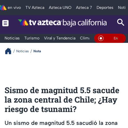
en vivo
TV Azteca
Azteca UNO
Azteca 7
Deportes
Notic
Noticias
Turismo
Viral y Tendencia
Clima
Deportes
Espec
En Vivo
Noticias
Nota
Sismo de magnitud 5.5 sacude
la zona central de Chile; ¿Hay
riesgo de tsunami?
Un sismo de magnitud 5.5 sacudió la zona