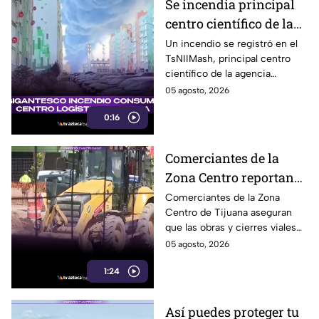
Se incendia principal
centro científico de la
agencia espacial rusa
Un incendio se registró en el
TsNIIMash, principal centro
Roscosmos
científico de la agencia
espacial rusa Roscosmos. El
05 agosto, 2026
humo fue visible a varios
0:16
kilómetros.
Comerciantes de la
Zona Centro reportan
caída de hasta 40% por
Comerciantes de la Zona
Centro de Tijuana aseguran
obras en avenida
que las obras y cierres viales
Revolución
en la avenida Revolución han
05 agosto, 2026
reducido hasta 40% la
1:24
afluencia de clientes.
Así puedes proteger tu