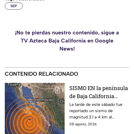
SEP
¡No te pierdas nuestro contenido, sigue a
TV Azteca Baja California en Google
News!
CONTENIDO RELACIONADO
SISMO EN la península
de Baja California
sacude San José del
La tarde de este sábado fue
reportado un sismo de
Cabo
magnitud 3.1 a 4 km al
noroeste de San José del
08 agosto, 2026
Cabo, Baja California Sur; no