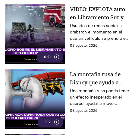
VIDEO: EXPLOTA auto
en Libramiento Sur y
ocasiona fuerte tráfico
Usuarios de redes sociales
grabaron el momento en el
en Tijuana este sábado;
que un vehículo se prendió en
cerca de 5 y 10
llamas sobre el Libramiento, lo
08 agosto, 2026
que ocasionó tráfico pesado
0:21
en esa parte de Tijuana.
La montaña rusa de
Disney que ayuda a
expulsar cálculos
Una montaña rusa podría tener
un efecto inesperado en el
renales, según estudio
cuerpo: ayudar a mover
pequeños cálculos renales
08 agosto, 2026
1:12