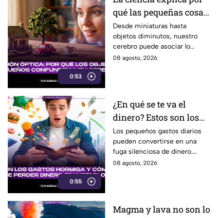
qué las pequeñas cosas
nos parecen tan
Desde miniaturas hasta
objetos diminutos, nuestro
adorables
cerebro puede asociar lo
pequeño con ternura,
08 agosto, 2026
seguridad y placer. Esta es la
0:53
razón detrás de esa atracción.
¿En qué se te va el
dinero? Estos son los
gastos hormiga que
Los pequeños gastos diarios
pueden convertirse en una
pueden vaciar tu
fuga silenciosa de dinero.
bolsillo
Identificar los llamados gastos
08 agosto, 2026
hormiga puede ayudarte a
0:55
cuidar tus finanzas.
Magma y lava no son lo