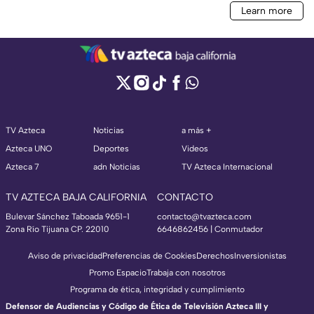
TV Azteca
Noticias
a más +
Azteca UNO
Deportes
Videos
Azteca 7
adn Noticias
TV Azteca Internacional
TV AZTECA BAJA CALIFORNIA
CONTACTO
Bulevar Sánchez Taboada 9651-1
contacto@tvazteca.com
Zona Río Tijuana CP. 22010
6646862456 | Conmutador
Aviso de privacidad
Preferencias de Cookies
Derechos
Inversionistas
Promo Espacio
Trabaja con nosotros
Programa de ética, integridad y cumplimiento
Defensor de Audiencias y Código de Ética de Televisión Azteca III y