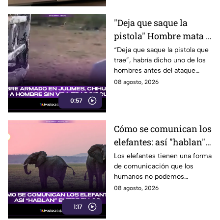
"Deja que saque la
pistola" Hombre mata a
padre y hiere a su hijo
“Deja que saque la pistola que
trae”, habría dicho uno de los
por supuestamente
hombres antes del ataque
invadir un camino
armado en Julimes, Chihuahua
08 agosto, 2026
que mató a Armando Ordóñez.
0:57
Cómo se comunican los
elefantes: así "hablan"
entre ellos
Los elefantes tienen una forma
de comunicación que los
humanos no podemos
escuchar, ellos “hablan” de una
08 agosto, 2026
forma muy diferente, así que
1:17
te invitamos a ver el video.