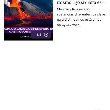
mismo… ¿o sí? Esta es
la explicación
Magma y lava no son
sustancias diferentes. La clave
para distinguirlos está en el
lugar donde se encuentra el
08 agosto, 2026
material volcánico.
1:12