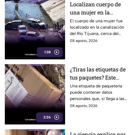
Localizan cuerpo de
una mujer en la
canalización del Río
El cuerpo de una mujer fue
localizado en la canalización
Tijuana; presentaba
del Río Tijuana, cerca del
quemaduras
cruce fronterizo, durante la
08 agosto, 2026
mañana del viernes 7 de
1:38
agosto.
¿Tiras las etiquetas de
tus paquetes? Este
pequeño descuido
Una etiqueta de paquetería
puede contener datos
podría ponerte en
personales que, si llega a las
riesgo en Tijuana
manos equivocadas, podrían
08 agosto, 2026
utilizarse para cometer fraude,
2:26
extorsión o robo de identidad.
La ciencia explica por