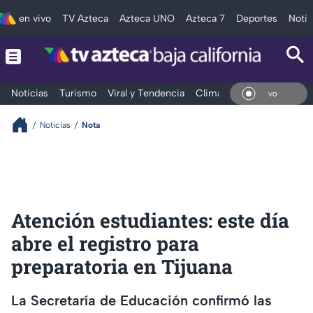
en vivo
TV Azteca
Azteca UNO
Azteca 7
Deportes
Notic
Noticias
Turismo
Viral y Tendencia
Clima
Deportes
Espec
En Vi
Noticias
Nota
Atención estudiantes: este día
abre el registro para
preparatoria en Tijuana
La Secretaría de Educación confirmó las