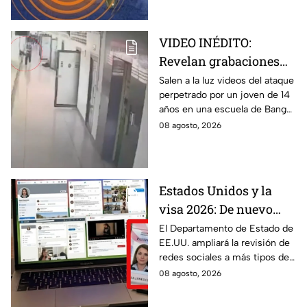
hay afectaciones.
VIDEO INÉDITO:
Revelan grabaciones
del tiroteo escolar que
Salen a la luz videos del ataque
perpetrado por un joven de 14
dejó múltiples víctimas
años en una escuela de Bang
Kruai, Tailandia. El saldo es de
08 agosto, 2026
múltiples víctimas y heridos.
Estados Unidos y la
visa 2026: De nuevo
revisarán las redes
El Departamento de Estado de
EE.UU. ampliará la revisión de
sociales de mexicanos
redes sociales a más tipos de
que viaje a este país
visa, incluyendo a mexicanos
08 agosto, 2026
que viajan por negocios.