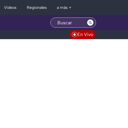
Regionales
Videos
a más +
En Vivo