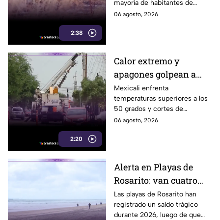
mayoría de habitantes de
capital cachanilla
Mexicali mantiene una
06 agosto, 2026
percepción de temor ante la
2:38
inseguridad y hechos
delictivos.
Calor extremo y
apagones golpean a
Mexicali; cachanillas
Mexicali enfrenta
temperaturas superiores a los
enfrentan riesgos por
50 grados y cortes de
falta de electricidad
electricidad que generan
06 agosto, 2026
molestias y riesgos para la
2:20
salud de los habitantes.
Alerta en Playas de
Rosarito: van cuatro
ahogados en playas en
Las playas de Rosarito han
registrado un saldo trágico
lo que va del año
durante 2026, luego de que