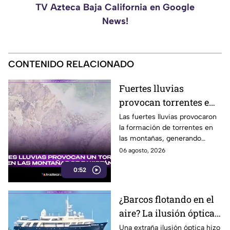
TV Azteca Baja California en Google
News!
CONTENIDO RELACIONADO
Fuertes lluvias
provocan torrentes e
inundaciones en una
Las fuertes lluvias provocaron
la formación de torrentes en
región montañosa
las montañas, generando
inundaciones y afectaciones
06 agosto, 2026
en la región.
0:52
¿Barcos flotando en el
aire? La ilusión óptica
que sorprendió a
Una extraña ilusión óptica hizo