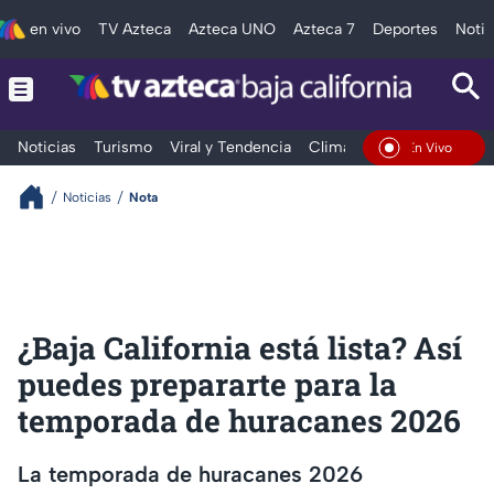
en vivo
TV Azteca
Azteca UNO
Azteca 7
Deportes
Notic
Noticias
Turismo
Viral y Tendencia
Clima
Deportes
Espec
En Vivo
Noticias
Nota
¿Baja California está lista? Así
puedes prepararte para la
temporada de huracanes 2026
La temporada de huracanes 2026