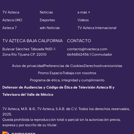
TV Azteca
Noticias
a más +
Azteca UNO
Deportes
Videos
Azteca 7
adn Noticias
TV Azteca Internacional
TV AZTECA BAJA CALIFORNIA
CONTACTO
Bulevar Sánchez Taboada 9651-1
contacto@tvazteca.com
Zona Río Tijuana CP. 22010
6646862456 | Conmutador
Aviso de privacidad
Preferencias de Cookies
Derechos
Inversionistas
Promo Espacio
Trabaja con nosotros
Programa de ética, integridad y cumplimiento
Defensor de Audiencias y Código de Ética de Televisión Azteca III y
Televisora del Valle de México
TV Azteca, M.R. & ©, TV Azteca, S.A.B. de C.V. Todos los derechos reservados,
2025.
Queda prohibida la reproducción total o parcial sin la autorización previa,
expresa y por escrito de su titular.