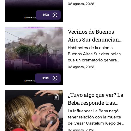
cuatro personas perdieran la
06 agosto, 2026
vida por ahogamiento en lo
1:50
que va del año.
Vecinos de Buenos
Aires Sur denuncian
humo y fuertes olores
Habitantes de la colonia
Buenos Aires Sur denuncian
de crematorio que
que un crematorio genera
entran a sus casas
humo y fuertes olores que
06 agosto, 2026
llegan hasta sus viviendas casi
3:05
a diario.
¿Tuvo algo que ver? La
Beba responde tras
señalamientos por la
La influencer La Beba negó
tener relación con la muerte
muerte de César
de César Gastélum luego de
Gastélum
recibir críticas y
06 agosto, 2026