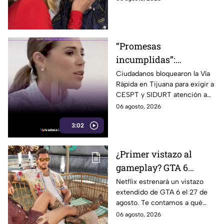
especulaciones en redes
sociales.
“Promesas
incumplidas”:
bloquean la Vía Rápida
Ciudadanos bloquearon la Vía
Rápida en Tijuana para exigir a
y reclaman obras
CESPT y SIDURT atención a
pendientes durante
obras de agua y pavimentación
06 agosto, 2026
gobierno de Marina del
que aseguran siguen
Pilar
3:02
pendientes desde 2021.
¿Primer vistazo al
gameplay? GTA 6
prepara un nuevo
Netflix estrenará un vistazo
extendido de GTA 6 el 27 de
tráiler extendido para
agosto. Te contamos a qué
sus fans en Netflix
hora verlo en Baja California,
06 agosto, 2026
qué se espera del avance y