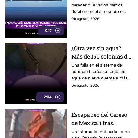
parecer que varios barcos
usuarios en redes
flotaban en el aire sobre el
sociales
mar, pero el fenómeno fue
06 agosto, 2026
causado por la refracción de la
0:17
luz.
¿Otra vez sin agua?
Más de 150 colonias de
Tijuana enfrentan
Una falla en el sistema de
bombeo hidráulico dejó sin
cortes por falla de
agua de nueva cuenta a más
CESPT
de 150 colonias de Tijuana,
06 agosto, 2026
incluyendo zonas de Otay y
2:04
Cerro Colorado.
Escapa reo del Cereso
de Mexicali tras
audiencia inicial; fue
Un interno identificado como