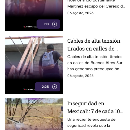
Noel Orlando Bustamante
localizado horas
Martínez escapó del Cereso de
después
Mexicali tras una audiencia
06 agosto, 2026
inicial; fue localizado la noche
1:13
del miércoles.
Cables de alta tensión
tirados en calles de
Buenos Aires Sur
Cables de alta tensión tirados
en calles de Buenos Aires Sur
representan un riesgo
han generado preocupación
para peatones en
entre vecinos, luego de que un
06 agosto, 2026
Tijuana
trabajador resultara
2:25
electrocutado.
Inseguridad en
Mexicali: 7 de cada 10
habitantes sienten
Una reciente encuesta de
seguridad revela que la
temor de vivir en la