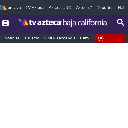
en vivo
TV Azteca
Azteca UNO
Azteca 7
Deportes
Notic
Noticias
Turismo
Viral y Tendencia
Clima
Deportes
Espec
En Vivo