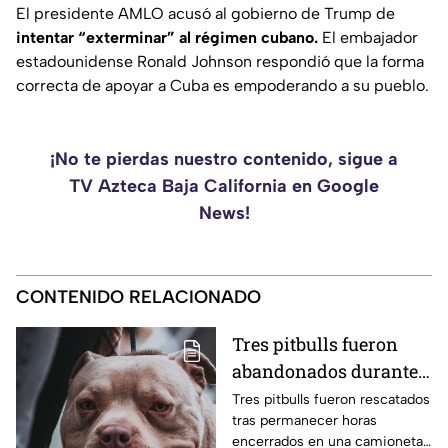
El presidente AMLO acusó al gobierno de Trump de
intentar “exterminar” al régimen cubano.
El embajador
estadounidense Ronald Johnson respondió que la forma
correcta de apoyar a Cuba es empoderando a su pueblo.
¡No te pierdas nuestro contenido, sigue a
TV Azteca Baja California en Google
News!
CONTENIDO RELACIONADO
Tres pitbulls fueron
abandonados durante
horas dentro de una
Tres pitbulls fueron rescatados
tras permanecer horas
camioneta bajo el calor
encerrados en una camioneta