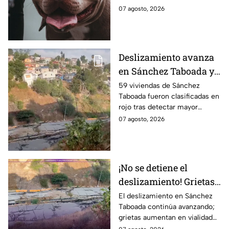
en Tijuana; así
bajo altas temperaturas en la
07 agosto, 2026
lograron rescatarlos
colonia El Florido, en Tijuana.
Deslizamiento avanza
en Sánchez Taboada y
pone en riesgo a 59
59 viviendas de Sánchez
Taboada fueron clasificadas en
viviendas; familias se
rojo tras detectar mayor
niegan a abandonar
avance de grietas y riesgo por
07 agosto, 2026
sus hogares ⚠️
deslizamiento. Aquí los
detalles.
¡No se detiene el
deslizamiento! Grietas
en Sánchez Taboada
El deslizamiento en Sánchez
Taboada continúa avanzando;
avanzan y aumentan
grietas aumentan en vialidad
riesgo para viviendas
Erídano y elevan riesgo para