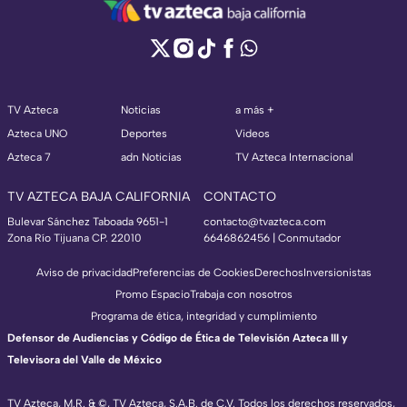
TV Azteca
Noticias
a más +
Azteca UNO
Deportes
Videos
Azteca 7
adn Noticias
TV Azteca Internacional
TV AZTECA BAJA CALIFORNIA
CONTACTO
Bulevar Sánchez Taboada 9651-1
contacto@tvazteca.com
Zona Río Tijuana CP. 22010
6646862456 | Conmutador
Aviso de privacidad
Preferencias de Cookies
Derechos
Inversionistas
Promo Espacio
Trabaja con nosotros
Programa de ética, integridad y cumplimiento
Defensor de Audiencias y Código de Ética de Televisión Azteca III y
Televisora del Valle de México
TV Azteca, M.R. & ©, TV Azteca, S.A.B. de C.V. Todos los derechos reservados,