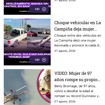
07 agosto, 2026
familias.
1:01
Choque vehicular en La
Campiña deja mujer
lesionada y derriba
Choque entre dos vehículos en
La Campiña dejó una mujer
postes hoy 7 de agosto
lesionada y provocó la caída de
postes hoy junto al bulevar
07 agosto, 2026
Insurgentes, en Tijuana.
1:01
VIDEO: Mujer de 97
años rompe su propio
Récord Guinness al
Betty Bromage, de 97 años,
volvió a desafiar la edad al
caminar sobre ala de
romper su récord Guinness y
avión en vuelo;
recaudar fondos para un
07 agosto, 2026
acababa de sufrir un