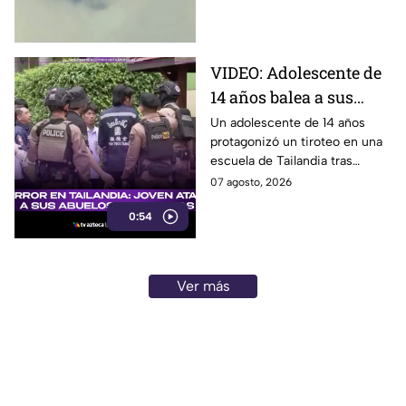
hospital. Aquí los detalles.
derrame cerebral.
VIDEO: Adolescente de
14 años balea a sus
abuelos y luego tirotea
Un adolescente de 14 años
protagonizó un tiroteo en una
su escuela, dejando
escuela de Tailandia tras
siete muertos y 15
presuntamente atacar primero
07 agosto, 2026
heridos
a sus abuelos.
0:54
Ver más