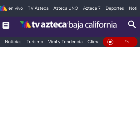
en vivo
TV Azteca
Azteca UNO
Azteca 7
Deportes
Notic
Noticias
Turismo
Viral y Tendencia
Clima
Deportes
Espec
En Vivo