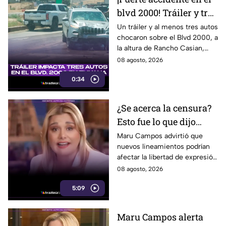
blvd 2000! Tráiler y tres
autos chocan a la
Un tráiler y al menos tres autos
chocaron sobre el Blvd 2000, a
altura de Rancho
la altura de Rancho Casian,
Casian
provocando
08 agosto, 2026
congestionamiento rumbo a
0:34
Natura y Delicias.
¿Se acerca la censura?
Esto fue lo que dijo
Maru Campos sobre los
Maru Campos advirtió que
nuevos lineamientos podrían
nuevos lineamientos
afectar la libertad de expresión
y abrir la puerta a sanciones
08 agosto, 2026
contra medios y periodistas
5:09
críticos.
Maru Campos alerta