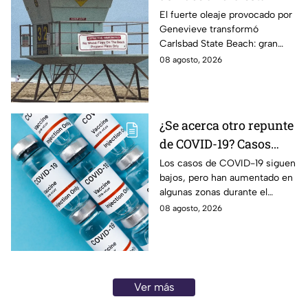
popular playa de
El fuerte oleaje provocado por
Genevieve transformó
California tras los
Carlsbad State Beach: gran
efectos de Genevieve
parte de la arena desapareció y
08 agosto, 2026
dejó expuestas zonas rocosas.
¿Se acerca otro repunte
de COVID-19? Casos
aumentan en estas
Los casos de COVID-19 siguen
bajos, pero han aumentado en
zonas
algunas zonas durante el
verano. Conoce qué estados
08 agosto, 2026
registran actividad moderada y
alta del virus.
Ver más