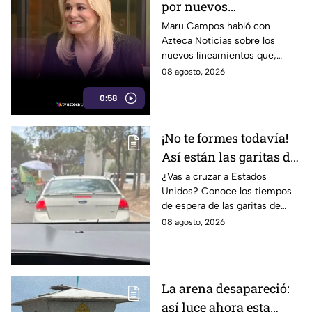
por nuevos
lineamientos: “Podrían
Maru Campos habló con
Azteca Noticias sobre los
convertirse en censura”
nuevos lineamientos que,
según su postura, podrían
08 agosto, 2026
representar un riesgo para la
0:58
libertad de expresión.
¡No te formes todavía!
Así están las garitas de
Tijuana hoy sábado 8
¿Vas a cruzar a Estados
Unidos? Conoce los tiempos
de agosto
de espera de las garitas de
Tijuana este sábado 8 de
08 agosto, 2026
agosto en San Ysidro, Otay
Mesa y El Chaparral.
La arena desapareció:
así luce ahora esta