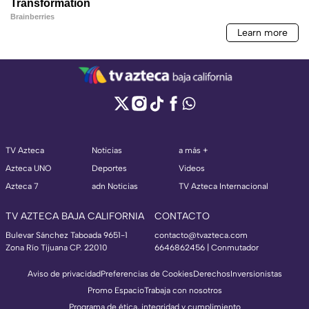
TV Azteca
Noticias
a más +
Azteca UNO
Deportes
Videos
Azteca 7
adn Noticias
TV Azteca Internacional
TV AZTECA BAJA CALIFORNIA
CONTACTO
Bulevar Sánchez Taboada 9651-1
contacto@tvazteca.com
Zona Río Tijuana CP. 22010
6646862456 | Conmutador
Aviso de privacidad
Preferencias de Cookies
Derechos
Inversionistas
Promo Espacio
Trabaja con nosotros
Programa de ética, integridad y cumplimiento