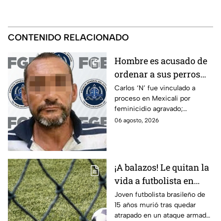
CONTENIDO RELACIONADO
Hombre es acusado de
ordenar a sus perros
atacar a su hermana
Carlos ‘N’ fue vinculado a
proceso en Mexicali por
con discapacidad
feminicidio agravado;
auditiva en Mexicali; lo
autoridades señalan un
06 agosto, 2026
procesan por
presunto ataque contra su
feminicidio
hermana.
¡A balazos! Le quitan la
vida a futbolista en
pleno partido
Joven futbolista brasileño de
15 años murió tras quedar
atrapado en un ataque armado