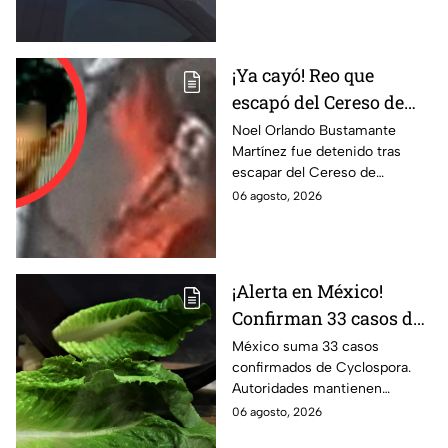
informamos.
¡Ya cayó! Reo que
escapó del Cereso de
Mexicali es detenido
Noel Orlando Bustamante
Martínez fue detenido tras
tras operativo hoy 6 de
escapar del Cereso de
agosto
Mexicali. Autoridades
06 agosto, 2026
realizaron un operativo durante
la madrugada.
¡Alerta en México!
Confirman 33 casos de
Cyclospora; estos
México suma 33 casos
confirmados de Cyclospora.
estados ya reportan
Autoridades mantienen
contagios
vigilancia e investigan posibles
06 agosto, 2026
contagios en Guanajuato y