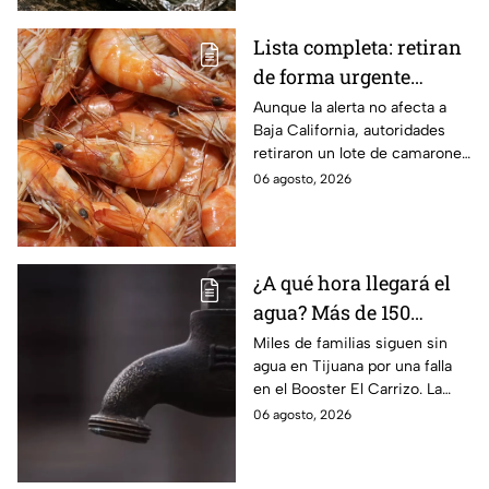
Lista completa: retiran
de forma urgente
camarones
Aunque la alerta no afecta a
Baja California, autoridades
contaminados con
retiraron un lote de camarones
salmonela
con salmonela en España;
06 agosto, 2026
conoce cuál es y dónde se
vendió.
¿A qué hora llegará el
agua? Más de 150
colonias de Tijuana
Miles de familias siguen sin
agua en Tijuana por una falla
siguen sin servicio
en el Booster El Carrizo. La
CESPT aún no confirma la hora
06 agosto, 2026
en que regresará el servicio.