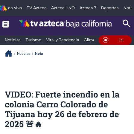
en vivo
TV Azteca
Azteca UNO
Azteca 7
Deportes
Notic
Noticias
Turismo
Viral y Tendencia
Clima
Deportes
Espec
En Vivo
Noticias
Nota
VIDEO: Fuerte incendio en la
colonia Cerro Colorado de
Tijuana hoy 26 de febrero de
2025 🚨🔥