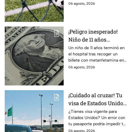
en Maceió. Autoridades
06 agosto, 2026
investigan una disputa ajena al
deporte.
¡Peligro inesperado!
Niño de 11 años
termina en el hospital
Un niño de 11 años terminó en
el hospital tras recoger un
tras recoger un billete
billete con metanfetamina en
del suelo
Alabama. Autoridades
06 agosto, 2026
investigan cómo llegó al lugar.
Te informamos.
¡Cuidado al cruzar! Tu
visa de Estados Unidos
podría quedar
¿Tienes visa vigente para
Estados Unidos? Un error con
cancelada por este
tu pasaporte podría impedir tu
error en el pasaporte
entrada, incluso si el
06 agosto, 2026