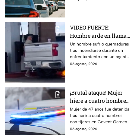
documento aún no vence.
VIDEO FUERTE:
Hombre arde en llamas
tras recibir descarga de
Un hombre sufrió quemaduras
tras incendiarse durante un
taser de un policía en
enfrentamiento con un agente
plena gasolinera
que usó un taser cerca de una
06 agosto, 2026
bomba de gasolina.
¡Brutal ataque! Mujer
hiere a cuatro hombres
con unas tijeras
Mujer de 47 años fue detenida
tras herir a cuatro hombres
con tijeras en Covent Garden,
Londres. Autoridades
06 agosto, 2026
descartan terrorismo. Te