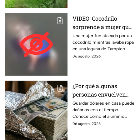
Quintana Roo. Te informamos.
VIDEO: Cocodrilo
sorprende a mujer que
lavaba ropa y la
Una mujer fue atacada por un
cocodrilo mientras lavaba ropa
arrastra al agua en
en una laguna de Tampico.
Tampico | FUERTES
Autoridades activaron un
06 agosto, 2026
IMÁGENES
operativo de emergencia.
¿Por qué algunas
personas envuelven
dólares en papel
Guardar dólares en casa puede
dañarlos con el tiempo.
aluminio? La razón
Conoce cómo el aluminio
podría sorprenderte
puede ayudar a proteger los
06 agosto, 2026
billetes del desgaste.