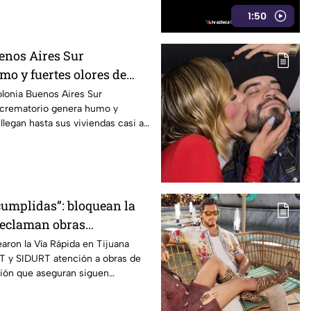
1:50
enos Aires Sur
o y fuertes olores de
e entran a sus casas
olonia Buenos Aires Sur
 crematorio genera humo y
llegan hasta sus viviendas casi a
umplidas”: bloquean la
reclaman obras
rante gobierno de Marina
ron la Vía Rápida en Tijuana
PT y SIDURT atención a obras de
ión que aseguran siguen
2021.