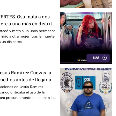
RTES: Osa mata a dos
ere a una más en distrito
ue
atacó y mató a un unos hermanos
 hirió a otra mujer, tras la muerte
 un día antes.
1:26
 Jesús Ramírez Cuevas la
medios antes de llegar al
raciones de Jesús Ramírez
ando criticaba el uso de la
 para presuntamente censurar a los
cación.