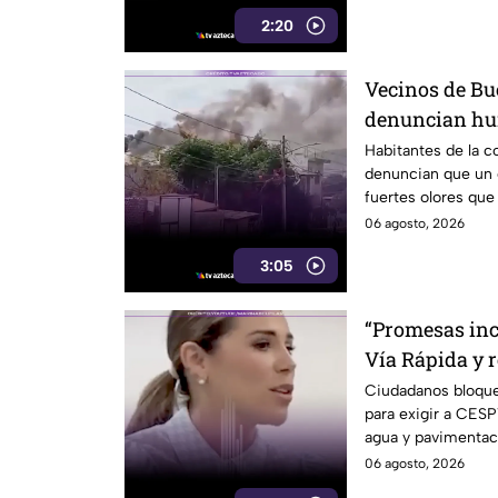
2:20
Vecinos de Bu
denuncian hum
crematorio qu
Habitantes de la c
denuncian que un
fuertes olores que 
diario.
06 agosto, 2026
3:05
“Promesas inc
Vía Rápida y 
pendientes du
Ciudadanos bloquea
para exigir a CES
del Pilar
agua y pavimentac
pendientes desde 
06 agosto, 2026