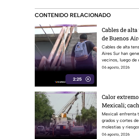
CONTENIDO RELACIONADO
Cables de alta
de Buenos Air
riesgo para p
Cables de alta ten
Aires Sur han gen
vecinos, luego de 
electrocutado.
06 agosto, 2026
2:25
Calor extremo
Mexicali; cach
por falta de el
Mexicali enfrenta 
grados y cortes de
molestias y riesgos
06 agosto, 2026