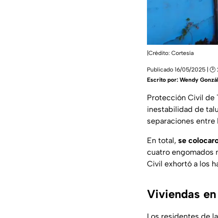
|Crédito: Cortesía
Publicado 16/05/2025 | 🕑 
Escrito por:
Wendy Gonzá
Protección Civil de 
inestabilidad de ta
separaciones entre l
En total,
se colocar
cuatro engomados má
Civil exhortó a los 
Viviendas en
Los residentes de l