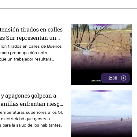
 tensión tirados en calles
es Sur representan un
eatones en Tijuana
sión tirados en calles de Buenos
erado preocupación entre
que un trabajador resultara
2:38
 y apagones golpean a
anillas enfrentan riesgos
ectricidad
temperaturas superiores a los 50
 electricidad que generan
 para la salud de los habitantes.