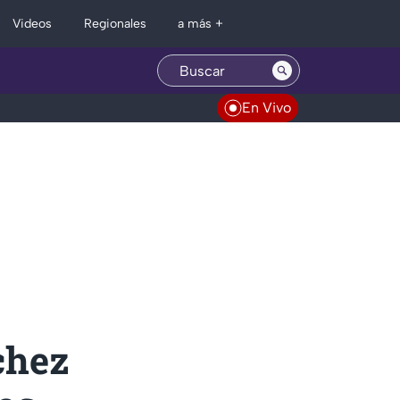
Regionales
Videos
a más +
En Vivo
chez