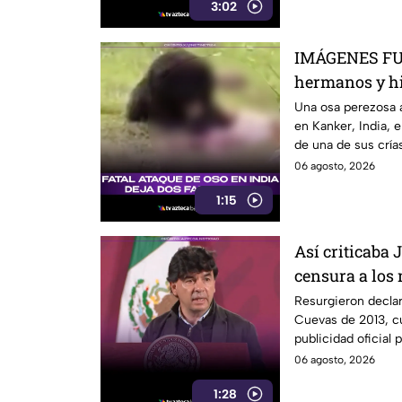
3:02
IMÁGENES FUE
hermanos y hi
en pleno parq
Una osa perezosa 
en Kanker, India, e
de una de sus crías
06 agosto, 2026
1:15
Así criticaba
censura a los 
gobierno
Resurgieron decla
Cuevas de 2013, cu
publicidad oficial
medios de comuni
06 agosto, 2026
1:28