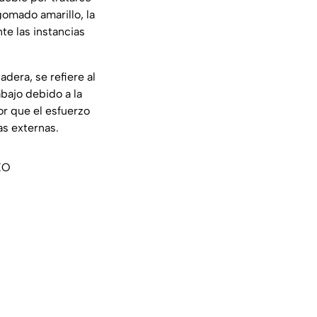
gomado amarillo, la
e las instancias
dera, se refiere al
bajo debido a la
or que el esfuerzo
as externas.
EO