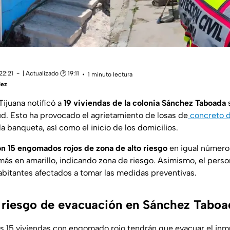
22:21
| Actualizado 🕑 19:11
1 minuto lectura
lez
Tijuana notificó a
19 viviendas de la colonia Sánchez Taboada
s
lud. Esto ha provocado el agrietamiento de losas de
concreto de
a banqueta, así como el inicio de los domicilios.
on 15 engomados rojos de zona de alto riesgo
en igual número 
s en amarillo, indicando zona de riesgo. Asimismo, el perso
habitantes afectados a tomar las medidas preventivas.
 riesgo de evacuación en Sánchez Taboa
as 15 viviendas con engomado rojo tendrán que evacuar el inm