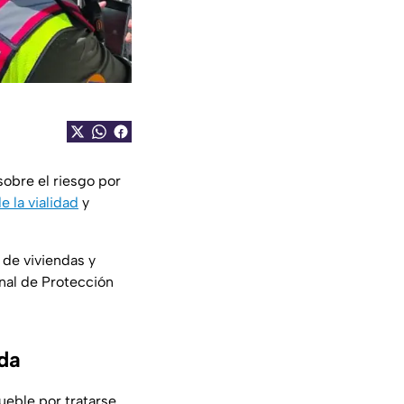
obre el riesgo por
 la vialidad
y
de viviendas y
nal de Protección
da
ueble por tratarse