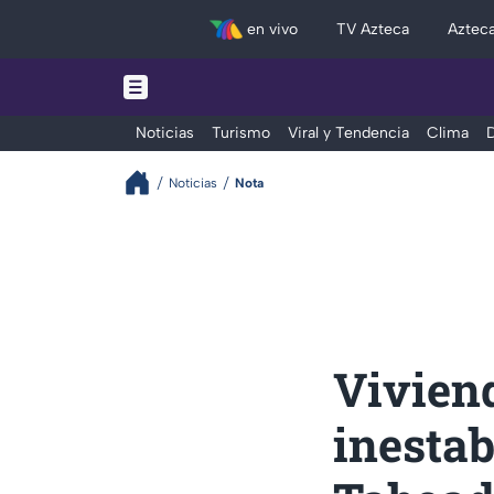
en vivo
TV Azteca
Aztec
Noticias
Turismo
Viral y Tendencia
Clima
D
Noticias
Nota
Viviend
inestab