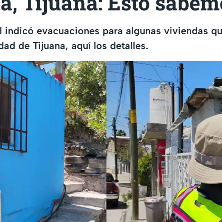
a, Tijuana: Esto sabem
l indicó evacuaciones para algunas viviendas qu
dad de Tijuana, aquí los detalles.