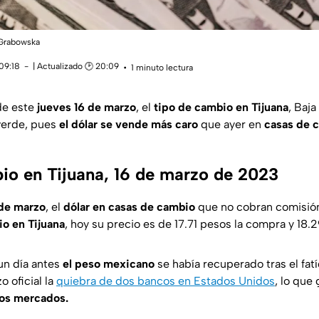
a Grabowska
09:18
| Actualizado 🕑 20:09
1 minuto lectura
de este
jueves 16 de marzo
, el
tipo de cambio en Tijuana
, Baja
 verde, pues
el dólar se vende más caro
que ayer en
casas de 
io en Tijuana, 16 de marzo de 2023
 de marzo
, el
dólar en casas de cambio
que no cobran comisión
io en Tijuana
, hoy su precio es de 17.71 pesos la compra y 18.2
un día antes
el peso mexicano
se había recuperado tras el fat
 oficial la
quiebra de dos bancos en Estados Unidos
, lo que
los mercados.