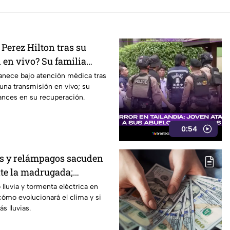
Perez Hilton tras su
d en vivo? Su familia
detalles sobre su
anece bajo atención médica tras
 una transmisión en vivo; su
| VIDEO
ances en su recuperación.
0:54
os y relámpagos sacuden
te la madrugada;
endo hoy 7 de agosto? 🌧️
lluvia y tormenta eléctrica en
cómo evolucionará el clima y si
s lluvias.