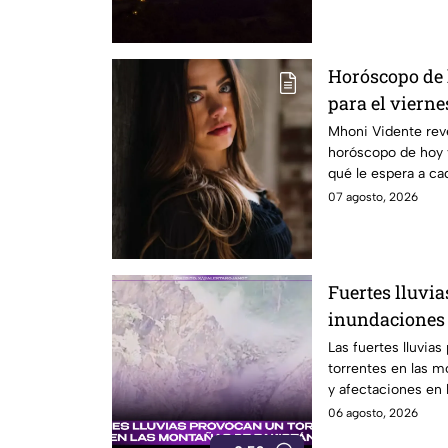
Horóscopo de
para el viernes
Mhoni Vidente reve
horóscopo de hoy 
qué le espera a ca
informamos.
07 agosto, 2026
Fuertes lluvia
inundaciones 
montañosa
Las fuertes lluvia
torrentes en las 
y afectaciones en l
06 agosto, 2026