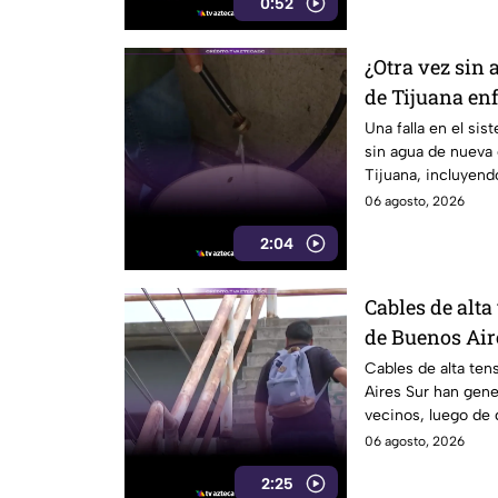
0:52
¿Otra vez sin 
de Tijuana enf
CESPT
Una falla en el si
sin agua de nueva
Tijuana, incluyend
Colorado.
06 agosto, 2026
2:04
Cables de alta
de Buenos Air
riesgo para p
Cables de alta ten
Aires Sur han gen
vecinos, luego de 
electrocutado.
06 agosto, 2026
2:25