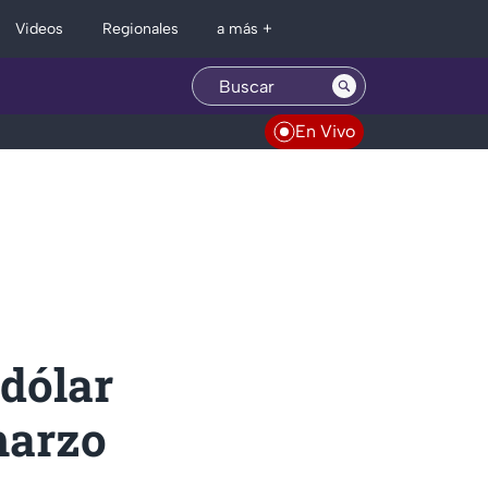
Regionales
Videos
a más +
En Vivo
 dólar
marzo