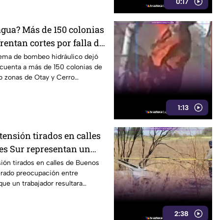
0:17
agua? Más de 150 colonias
rentan cortes por falla de
stema de bombeo hidráulico dejó
 cuenta a más de 150 colonias de
o zonas de Otay y Cerro
1:13
 tensión tirados en calles
es Sur representan un
eatones en Tijuana
sión tirados en calles de Buenos
erado preocupación entre
que un trabajador resultara
2:38