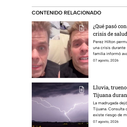
CONTENIDO RELACIONADO
¿Qué pasó con 
crisis de salu
revela nuevos 
Perez Hilton perm
una crisis durante
recuperación 
familia informó av
07 agosto, 2026
Lluvia, truen
Tijuana duran
¿seguirá llovi
La madrugada dejó 
Tijuana. Consulta 
existe riesgo de má
07 agosto, 2026