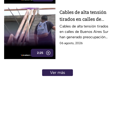
Cables de alta tensión
tirados en calles de
Buenos Aires Sur
Cables de alta tensión tirados
en calles de Buenos Aires Sur
representan un riesgo
han generado preocupación
para peatones en
entre vecinos, luego de que un
06 agosto, 2026
Tijuana
trabajador resultara
2:25
electrocutado.
Ver más