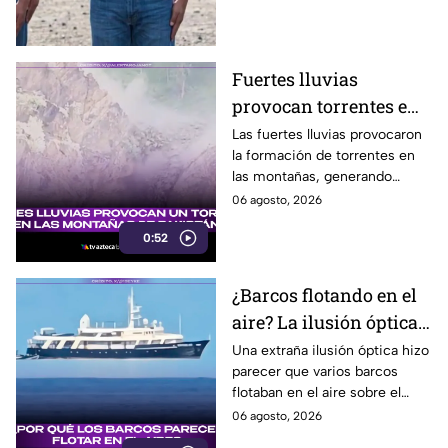
decimos si también en Baja
California.
Fuertes lluvias
provocan torrentes e
inundaciones en una
Las fuertes lluvias provocaron
la formación de torrentes en
región montañosa
las montañas, generando
inundaciones y afectaciones
06 agosto, 2026
en la región.
0:52
¿Barcos flotando en el
aire? La ilusión óptica
que sorprendió a
Una extraña ilusión óptica hizo
parecer que varios barcos
usuarios en redes
flotaban en el aire sobre el
sociales
mar, pero el fenómeno fue
06 agosto, 2026
causado por la refracción de la