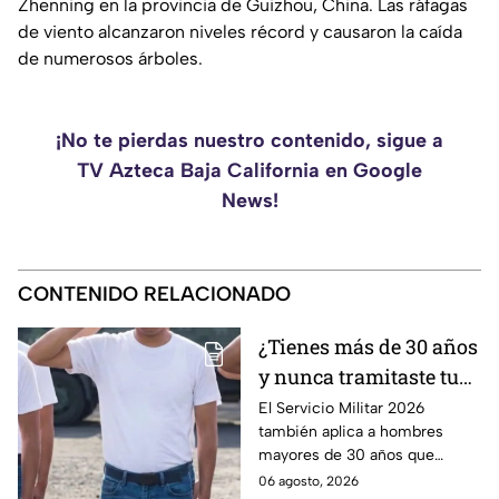
Zhenning en la provincia de Guizhou, China. Las ráfagas
de viento alcanzaron niveles récord y causaron la caída
de numerosos árboles.
¡No te pierdas nuestro contenido, sigue a
TV Azteca Baja California en Google
News!
CONTENIDO RELACIONADO
¿Tienes más de 30 años
y nunca tramitaste tu
cartilla militar? Te
El Servicio Militar 2026
también aplica a hombres
pueden llamar para
mayores de 30 años que
hacer servicio en Baja
nunca tramitaron su cartilla. Te
06 agosto, 2026
California