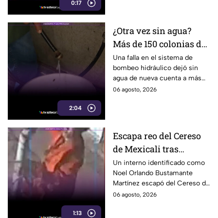
0:17
luz.
¿Otra vez sin agua?
Más de 150 colonias de
Tijuana enfrentan
Una falla en el sistema de
bombeo hidráulico dejó sin
cortes por falla de
agua de nueva cuenta a más
CESPT
de 150 colonias de Tijuana,
06 agosto, 2026
incluyendo zonas de Otay y
2:04
Cerro Colorado.
Escapa reo del Cereso
de Mexicali tras
audiencia inicial; fue
Un interno identificado como
Noel Orlando Bustamante
localizado horas
Martínez escapó del Cereso de
después
Mexicali tras una audiencia
06 agosto, 2026
inicial; fue localizado la noche
1:13
del miércoles.