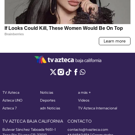
TV Azteca
Noticias
a más +
Azteca UNO
Deportes
Videos
Azteca 7
adn Noticias
TV Azteca Internacional
TV AZTECA BAJA CALIFORNIA
CONTACTO
Bulevar Sánchez Taboada 9651-1
contacto@tvazteca.com
Zona Río Tijuana CP. 22010
6646862456 | Conmutador