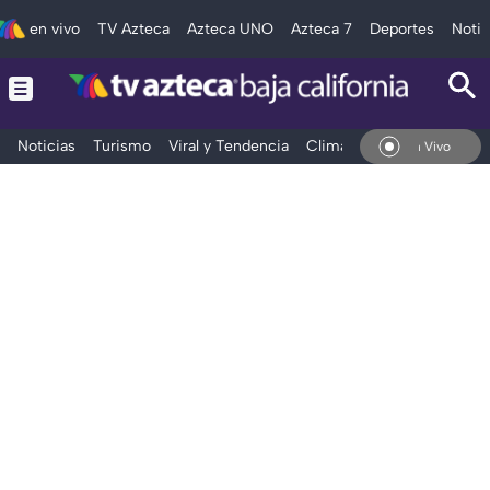
en vivo
TV Azteca
Azteca UNO
Azteca 7
Deportes
Notic
Noticias
Turismo
Viral y Tendencia
Clima
Deportes
Espec
En Vivo