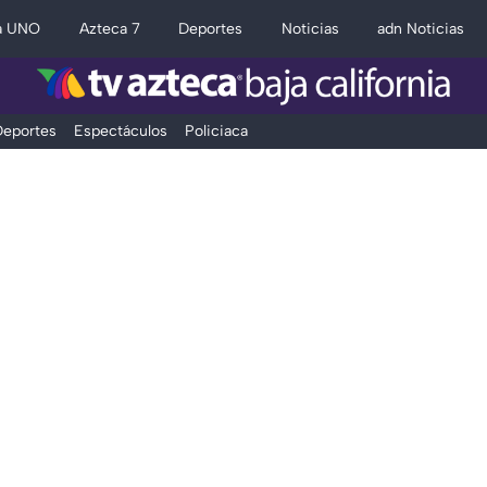
a UNO
Azteca 7
Deportes
Noticias
adn Noticias
eportes
Espectáculos
Policiaca