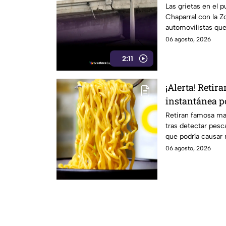
automovilista
Las grietas en el p
Chaparral con la 
automovilistas que
06 agosto, 2026
2:11
¡Alerta! Reti
instantánea p
mortales
Retiran famosa ma
tras detectar pesc
que podría causar 
informamos.
06 agosto, 2026