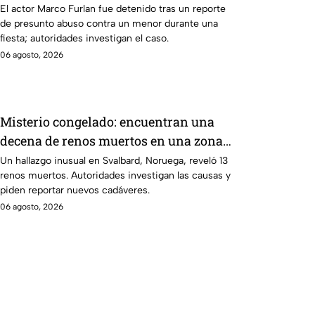
años; dijo que lo confundió con su
El actor Marco Furlan fue detenido tras un reporte
de presunto abuso contra un menor durante una
novia
fiesta; autoridades investigan el caso.
06 agosto, 2026
Misterio congelado: encuentran una
decena de renos muertos en una zona
del Ártico
Un hallazgo inusual en Svalbard, Noruega, reveló 13
renos muertos. Autoridades investigan las causas y
piden reportar nuevos cadáveres.
06 agosto, 2026