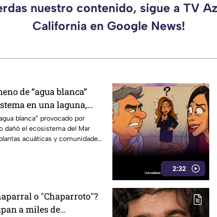
erdas nuestro contenido, sigue a TV A
California en Google News!
eno de “agua blanca”
istema en una laguna,
ando?
gua blanca” provocado por
o dañó el ecosistema del Mar
plantas acuáticas y comunidades
2:32
haparral o "Chaparroto"?
upan a miles de