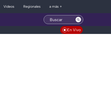
Regionales
Videos
a más +
En Vivo