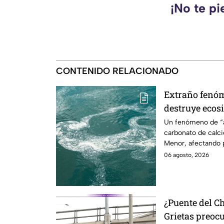
¡No te pi
CONTENIDO RELACIONADO
Extraño fenóm
destruye ecos
¿qué está pas
Un fenómeno de “a
carbonato de calci
Menor, afectando 
de peces.
06 agosto, 2026
¿Puente del C
Grietas preoc