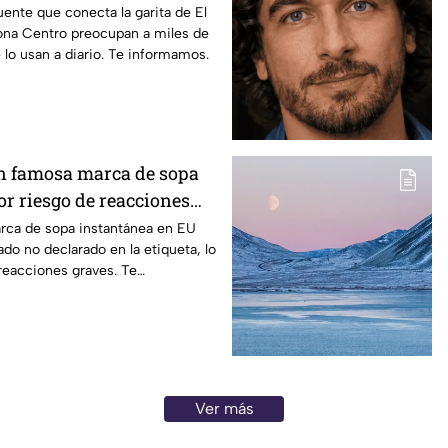
s en Tijuana
uente que conecta la garita de El
Zona Centro preocupan a miles de
 lo usan a diario. Te informamos.
ran famosa marca de sopa
or riesgo de reacciones
rca de sopa instantánea en EU
ado no declarado en la etiqueta, lo
reacciones graves. Te
Ver más