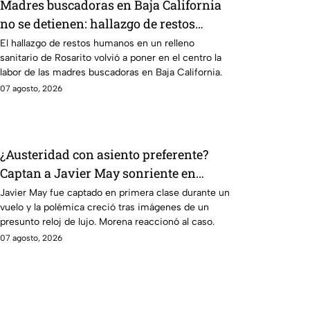
Madres buscadoras en Baja California
no se detienen: hallazgo de restos
humanos reaviva la preocupación
El hallazgo de restos humanos en un relleno
sanitario de Rosarito volvió a poner en el centro la
labor de las madres buscadoras en Baja California.
07 agosto, 2026
¿Austeridad con asiento preferente?
Captan a Javier May sonriente en
primera clase y Morena le “jala las
Javier May fue captado en primera clase durante un
vuelo y la polémica creció tras imágenes de un
orejas”
presunto reloj de lujo. Morena reaccionó al caso.
07 agosto, 2026