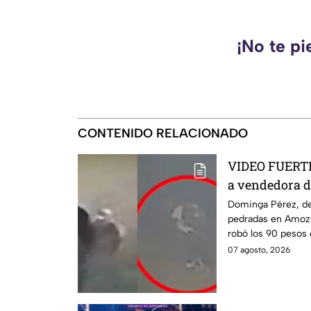
¡No te pi
CONTENIDO RELACIONADO
VIDEO FUERTE:
a vendedora d
mientras iba a
Dominga Pérez, de
pedradas en Amozo
robó los 90 pesos
07 agosto, 2026