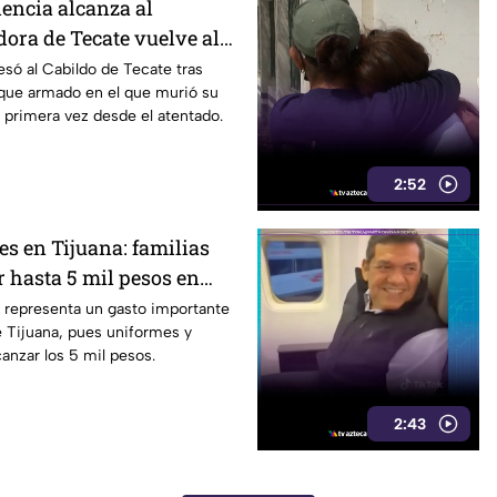
lencia alcanza al
dora de Tecate vuelve al
obrevivir a un ataque
esó al Cabildo de Tecate tras
aque armado en el que murió su
 primera vez desde el atentado.
2:52
es en Tijuana: familias
 hasta 5 mil pesos en
alzado
s representa un gasto importante
de Tijuana, pues uniformes y
anzar los 5 mil pesos.
2:43