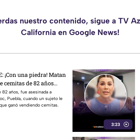
erdas nuestro contenido, sigue a TV A
California en Google News!
 ¡Con una piedra! Matan
e cemitas de 82 años
 su casa
 82 años, fue asesinada a
c, Puebla, cuando un sujeto le
 que ganó vendiendo cemitas.
3:23