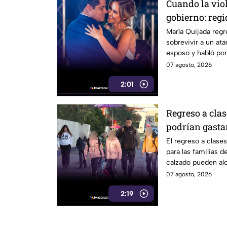
Cuando la vio
gobierno: regi
Cabildo tras s
María Quijada regr
sobrevivir a un at
armado
esposo y habló por
07 agosto, 2026
2:01
Regreso a clas
podrían gastar
uniformes y c
El regreso a clase
para las familias 
calzado pueden alc
07 agosto, 2026
2:19