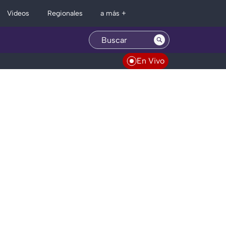
Regionales
Videos
a más +
En Vivo