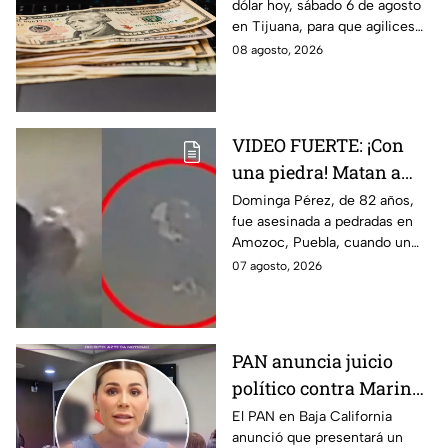
dólar hoy, sábado 6 de agosto
agosto en Tijuana
en Tijuana, para que agilices
tus cambios, compras y
08 agosto, 2026
cruces fronterizos con
información actualizada.
VIDEO FUERTE: ¡Con
una piedra! Matan a
vendedora de cemitas
Dominga Pérez, de 82 años,
fue asesinada a pedradas en
de 82 años mientras iba
Amozoc, Puebla, cuando un
a su casa
sujeto le robó los 90 pesos
07 agosto, 2026
que ganó vendiendo cemitas.
PAN anuncia juicio
político contra Marina
del Pilar y la fiscal de
El PAN en Baja California
anunció que presentará un
Baja California