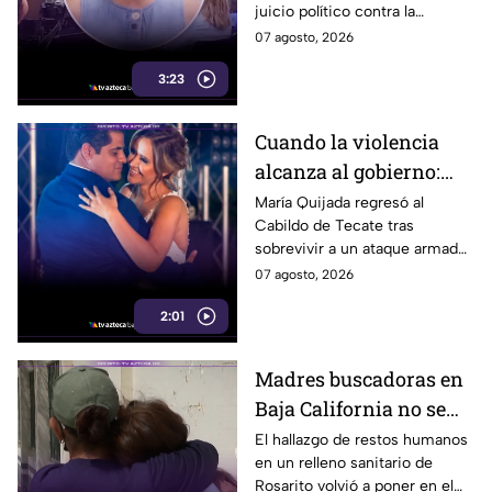
juicio político contra la
gobernadora y la fiscal del
07 agosto, 2026
estado, tras el caso de Pedro
3:23
Ariel Mendívil.
Cuando la violencia
alcanza al gobierno:
regidora de Tecate
María Quijada regresó al
Cabildo de Tecate tras
vuelve al Cabildo tras
sobrevivir a un ataque armado
sobrevivir a un ataque
en el que murió su esposo y
07 agosto, 2026
armado
habló por primera vez desde el
2:01
atentado.
Madres buscadoras en
Baja California no se
detienen: hallazgo de
El hallazgo de restos humanos
en un relleno sanitario de
restos humanos
Rosarito volvió a poner en el