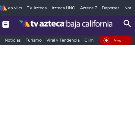
en vivo
TV Azteca
Azteca UNO
Azteca 7
Deportes
Notic
Noticias
Turismo
Viral y Tendencia
Clima
Deportes
Espec
En Vivo