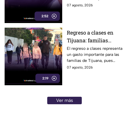
reaviva la
centro la labor de las madres
07 agosto, 2026
preocupación
buscadoras en Baja California.
2:52
Regreso a clases en
Tijuana: familias
podrían gastar hasta 5
El regreso a clases representa
un gasto importante para las
mil pesos en uniformes
familias de Tijuana, pues
y calzado
uniformes y calzado pueden
07 agosto, 2026
alcanzar los 5 mil pesos.
2:19
Ver más