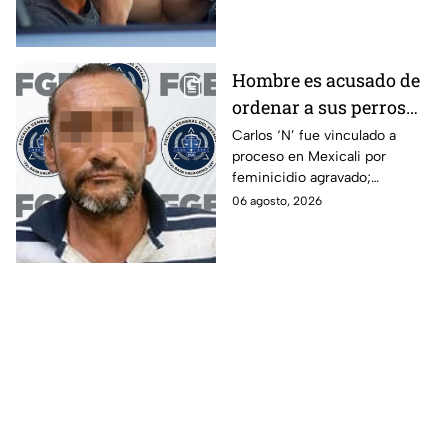
en Italia.
Hombre es acusado de
ordenar a sus perros
atacar a su hermana
Carlos ‘N’ fue vinculado a
proceso en Mexicali por
con discapacidad
feminicidio agravado;
auditiva en Mexicali; lo
autoridades señalan un
06 agosto, 2026
procesan por
presunto ataque contra su
feminicidio
hermana.