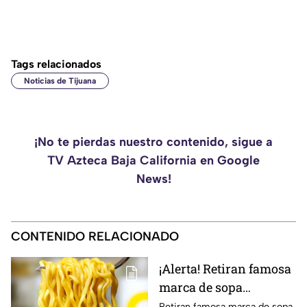
Tags relacionados
Noticias de Tijuana
¡No te pierdas nuestro contenido, sigue a
TV Azteca Baja California en Google
News!
CONTENIDO RELACIONADO
¡Alerta! Retiran famosa
marca de sopa
instantánea por riesgo
Retiran famosa marca de sopa