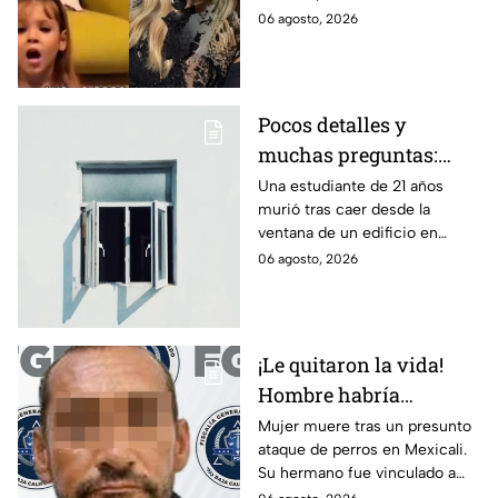
prepara estreno de ‘La
antes del estreno de su
06 agosto, 2026
dolce vita’
esperada colaboración
musical.
Pocos detalles y
muchas preguntas:
estudiante pierde la
Una estudiante de 21 años
murió tras caer desde la
vida tras caer desde la
ventana de un edificio en
ventana abierta de un
Seattle. Autoridades
06 agosto, 2026
edificio
determinaron que el
fallecimiento sigue bajo
investigación.
¡Le quitaron la vida!
Hombre habría
ordenado ataque de
Mujer muere tras un presunto
ataque de perros en Mexicali.
perros contra su
Su hermano fue vinculado a
hermana en Mexicali
proceso por feminicidio