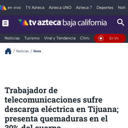
en vivo
TV Azteca
Azteca UNO
Azteca 7
Deportes
Notic
Noticias
Turismo
Viral y Tendencia
Clima
Deportes
Espec
En Vivo
Noticias
Nota
Trabajador de
telecomunicaciones sufre
descarga eléctrica en Tijuana;
presenta quemaduras en el
30% del cuerpo