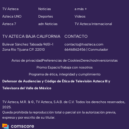
TV Azteca
Noticias
a más +
Azteca UNO
Deportes
Videos
Azteca 7
adn Noticias
TV Azteca Internacional
TV AZTECA BAJA CALIFORNIA
CONTACTO
Bulevar Sánchez Taboada 9651-1
contacto@tvazteca.com
Zona Río Tijuana CP. 22010
6646862456 | Conmutador
Aviso de privacidad
Preferencias de Cookies
Derechos
Inversionistas
Promo Espacio
Trabaja con nosotros
Programa de ética, integridad y cumplimiento
Defensor de Audiencias y Código de Ética de Televisión Azteca III y
Televisora del Valle de México
TV Azteca, M.R. & ©, TV Azteca, S.A.B. de C.V. Todos los derechos reservados,
2025.
Queda prohibida la reproducción total o parcial sin la autorización previa,
expresa y por escrito de su titular.