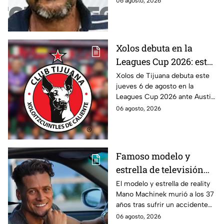
06 agosto, 2026
agravado, informó la Fiscalía.
Te informamos.
Xolos debuta en la
Leagues Cup 2026: este
es el horario del
Xolos de Tijuana debuta este
jueves 6 de agosto en la
partido ante Austin FC
Leagues Cup 2026 ante Austin
FC. Conoce a qué hora se
06 agosto, 2026
juega el partido en Baja
California.
Famoso modelo y
estrella de televisión
muere tras estrellarse
El modelo y estrella de reality
Mano Machinek murió a los 37
mientras grababa un
años tras sufrir un accidente
comercial con un auto
mientras grababa un comercial
06 agosto, 2026
de lujo