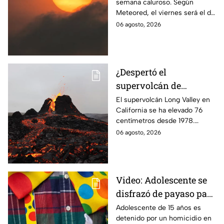
semana caluroso. Según
semana
Meteored, el viernes será el día
más sofocante con
06 agosto, 2026
temperaturas de hasta 28
grados. Te informamos.
¿Despertó el
supervolcán de
California? Esto se sabe
El supervolcán Long Valley en
California se ha elevado 76
de la inusual elevación
centímetros desde 1978.
de Long Valley
Expertos monitorean su
06 agosto, 2026
actividad, aunque no hay alerta
de erupción inmediata.
Video: Adolescente se
disfrazó de payaso para
quitarle la vida a un
Adolescente de 15 años es
detenido por un homicidio en
abuelito