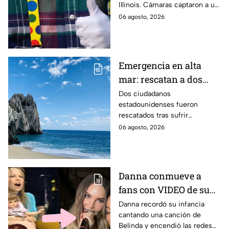
Illinois. Cámaras captaron a un
supuesto sospechoso con
06 agosto, 2026
disfraz de payaso. Aquí te
infomamos.
Emergencia en alta
mar: rescatan a dos
turistas tras sufrir
Dos ciudadanos
estadounidenses fueron
problemas de salud en
rescatados tras sufrir
aguas de Los Cabos
emergencias médicas a bordo
06 agosto, 2026
de embarcaciones frente a
Punta Ballena y Palmilla, en Los
Cabos.
Danna conmueve a
fans con VIDEO de su
infancia cantando una
Danna recordó su infancia
cantando una canción de
canción de Belinda;
Belinda y encendió las redes