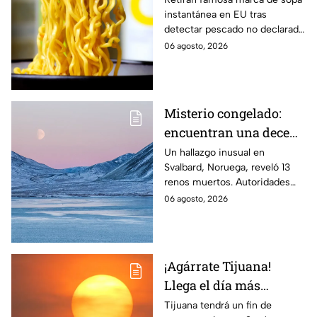
instantánea en EU tras
de reacciones mortales
detectar pescado no declarado
en la etiqueta, lo que podría
06 agosto, 2026
causar reacciones graves. Te
informamos.
Misterio congelado:
encuentran una decena
de renos muertos en
Un hallazgo inusual en
Svalbard, Noruega, reveló 13
una zona del Ártico
renos muertos. Autoridades
investigan las causas y piden
06 agosto, 2026
reportar nuevos cadáveres.
¡Agárrate Tijuana!
Llega el día más
caluroso del fin de
Tijuana tendrá un fin de