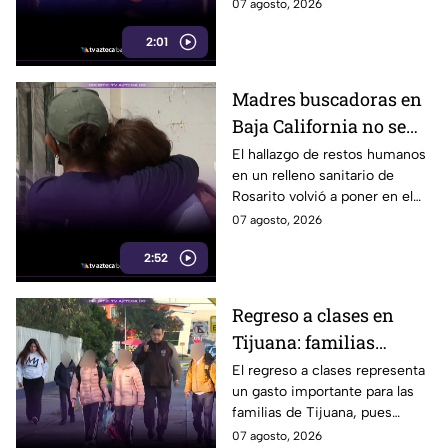
en el que murió su esposo y
07 agosto, 2026
armado
habló por primera vez desde el
2:01
atentado.
Madres buscadoras en
Baja California no se
detienen: hallazgo de
El hallazgo de restos humanos
en un relleno sanitario de
restos humanos
Rosarito volvió a poner en el
reaviva la
centro la labor de las madres
07 agosto, 2026
preocupación
buscadoras en Baja California.
2:52
Regreso a clases en
Tijuana: familias
podrían gastar hasta 5
El regreso a clases representa
un gasto importante para las
mil pesos en uniformes
familias de Tijuana, pues
y calzado
uniformes y calzado pueden
07 agosto, 2026