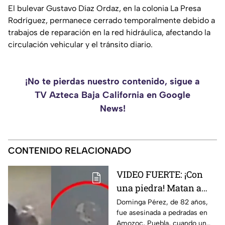
El bulevar Gustavo Díaz Ordaz, en la colonia La Presa
Rodríguez, permanece cerrado temporalmente debido a
trabajos de reparación en la red hidráulica, afectando la
circulación vehicular y el tránsito diario.
¡No te pierdas nuestro contenido, sigue a
TV Azteca Baja California en Google
News!
CONTENIDO RELACIONADO
VIDEO FUERTE: ¡Con
una piedra! Matan a
vendedora de cemitas
Dominga Pérez, de 82 años,
fue asesinada a pedradas en
de 82 años mientras iba
Amozoc, Puebla, cuando un