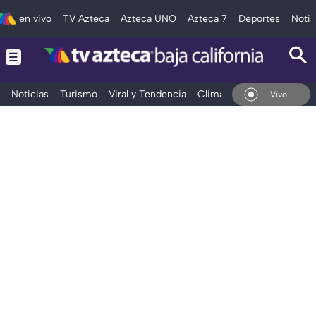
en vivo
TV Azteca
Azteca UNO
Azteca 7
Deportes
Notic
Noticias
Turismo
Viral y Tendencia
Clima
Deportes
Espec
En Vivo