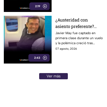
alcanzar los 5 mil pesos.
2:19
¿Austeridad con
asiento preferente?
Captan a Javier May
Javier May fue captado en
primera clase durante un vuelo
sonriente en primera
y la polémica creció tras
clase y Morena le “jala
imágenes de un presunto reloj
07 agosto, 2026
las orejas”
de lujo. Morena reaccionó al
2:43
caso.
Ver más