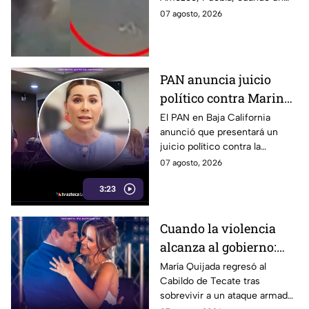
a su casa
sujeto le robó los 90 pesos
07 agosto, 2026
que ganó vendiendo cemitas.
PAN anuncia juicio
político contra Marina
del Pilar y la fiscal de
El PAN en Baja California
anunció que presentará un
Baja California
juicio político contra la
gobernadora y la fiscal del
07 agosto, 2026
estado, tras el caso de Pedro
3:23
Ariel Mendívil.
Cuando la violencia
alcanza al gobierno:
regidora de Tecate
María Quijada regresó al
Cabildo de Tecate tras
vuelve al Cabildo tras
sobrevivir a un ataque armado
sobrevivir a un ataque