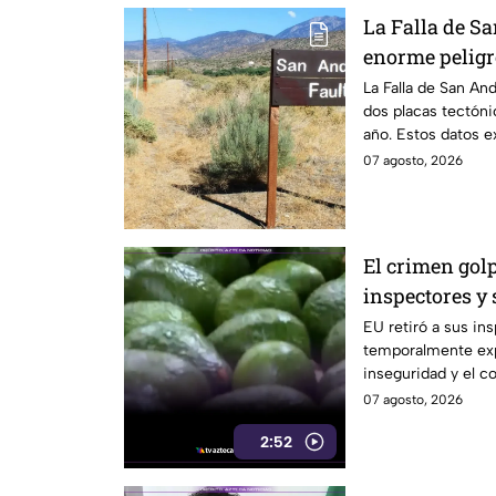
La Falla de S
enorme peligro
temor científi
La Falla de San An
dos placas tectóni
año. Estos datos e
científicos.
07 agosto, 2026
El crimen golp
inspectores y
exportaciones
EU retiró a sus in
temporalmente exp
inseguridad y el c
07 agosto, 2026
2:52