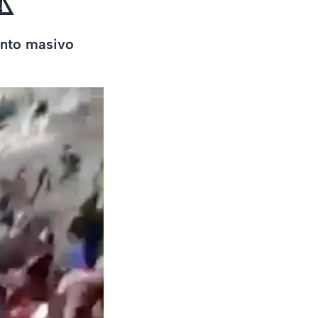
⚠️
ento masivo