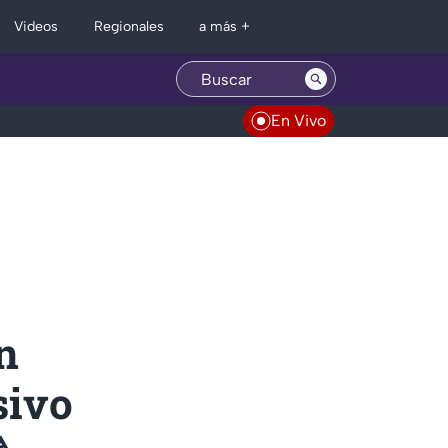
Regionales
Videos
a más +
En Vivo
n
sivo