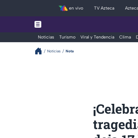
en vivo
TV Azteca
Aztec
Noticias
Turismo
Viral y Tendencia
Clima
D
Noticias
Nota
¡Celebr
tragedi