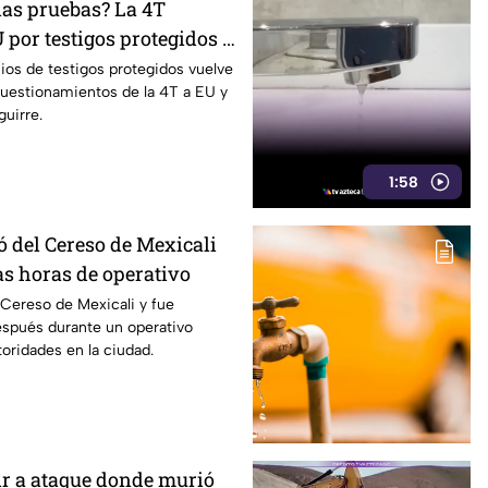
las pruebas? La 4T
 por testigos protegidos y
Aguirre revive el debate
ios de testigos protegidos vuelve
 cuestionamientos de la 4T a EU y
guirre.
1:58
ó del Cereso de Mexicali
as horas de operativo
Cereso de Mexicali y fue
espués durante un operativo
oridades en la ciudad.
ir a ataque donde murió