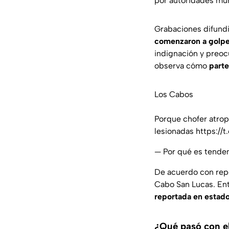
por autoridades mun
Grabaciones difund
comenzaron a golpe
indignación y preoc
observa cómo
parte
Los Cabos
Porque chofer atrope
lesionadas
https:/
— Por qué es tende
De acuerdo con repo
Cabo San Lucas
. En
reportada en estad
¿Qué pasó con el