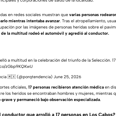
icipales y corporaciones de salud de la localidad.
idas en redes sociales muestran que
varias personas rodearon
arlo mientras intentaba avanzar
. Tras el atropellamiento, usu
upación por las imágenes de personas heridas sobre el pavi
 de la multitud rodeó el automóvil y agredió al conductor.
lló a multitud en la celebración del triunfo de la Selección. 1
/t.co/zGbp9KQKwU
ncia 🇲🇽 (@porqtendencia)
June 25, 2026
rtes oficiales,
17 personas recibieron atención médica
en dis
tre los heridos se encontraban hombres y mujeres, mientras 
o grave y permaneció bajo observación especializada
.
 conductor que arrolló a 17 personas en Los Cabos?