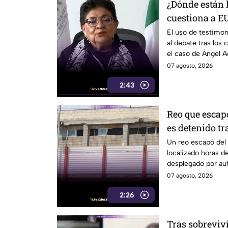
¿Dónde están 
cuestiona a EU
el caso Ángel 
El uso de testimon
al debate tras los
el caso de Ángel A
07 agosto, 2026
2:43
Reo que escap
es detenido tr
Un reo escapó del 
localizado horas d
desplegado por aut
07 agosto, 2026
2:26
Tras sobreviv