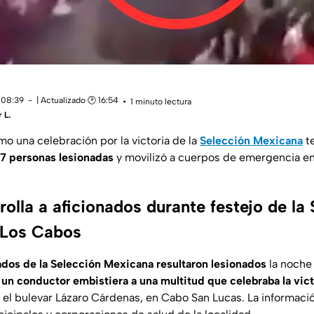
 08:39
| Actualizado 🕑 16:54
1 minuto lectura
 L.
 una celebración por la victoria de la
Selección Mexicana
t
17 personas lesionadas
y movilizó a cuerpos de emergencia e
olla a aficionados durante festejo de la
 Los Cabos
ados de la
Selección Mexicana
resultaron lesionados
la noche 
e
un conductor embistiera a una multitud que celebraba la vict
 el
bulevar Lázaro Cárdenas
, en
Cabo San Lucas
. La informaci