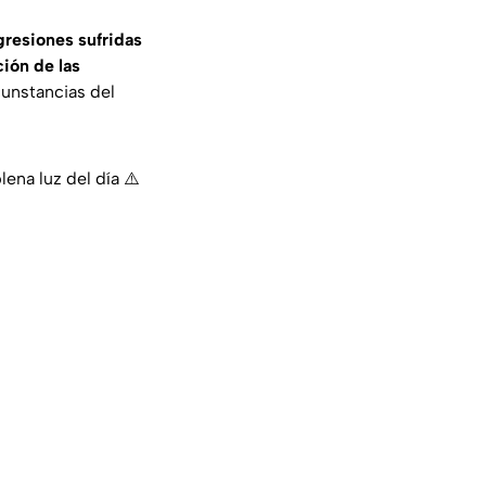
gresiones sufridas
ión de las
cunstancias del
ena luz del día ⚠️