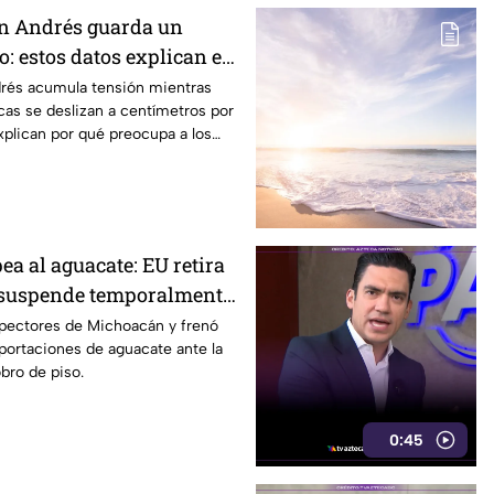
an Andrés guarda un
: estos datos explican el
co
drés acumula tensión mientras
cas se deslizan a centímetros por
xplican por qué preocupa a los
ea al aguacate: EU retira
 suspende temporalmente
spectores de Michoacán y frenó
ortaciones de aguacate ante la
obro de piso.
0:45