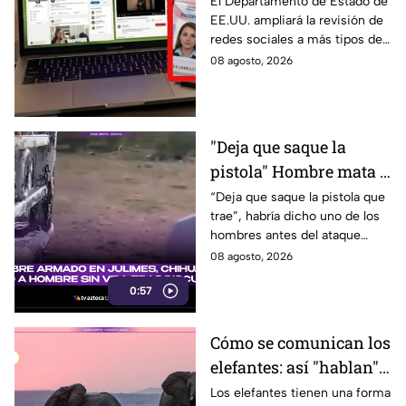
revisarán las redes
El Departamento de Estado de
EE.UU. ampliará la revisión de
sociales de mexicanos
redes sociales a más tipos de
que viaje a este país
visa, incluyendo a mexicanos
08 agosto, 2026
que viajan por negocios.
"Deja que saque la
pistola" Hombre mata a
padre y hiere a su hijo
“Deja que saque la pistola que
trae”, habría dicho uno de los
por supuestamente
hombres antes del ataque
invadir un camino
armado en Julimes, Chihuahua
08 agosto, 2026
que mató a Armando Ordóñez.
0:57
Cómo se comunican los
elefantes: así "hablan"
entre ellos
Los elefantes tienen una forma