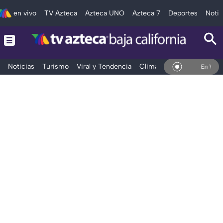
en vivo
TV Azteca
Azteca UNO
Azteca 7
Deportes
Notic
Noticias
Turismo
Viral y Tendencia
Clima
Deportes
Espec
En Vivo