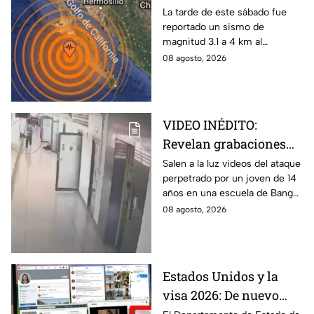
sacude San José del
La tarde de este sábado fue
reportado un sismo de
Cabo
magnitud 3.1 a 4 km al
noroeste de San José del
08 agosto, 2026
Cabo, Baja California Sur; no
hay afectaciones.
VIDEO INÉDITO:
Revelan grabaciones
del tiroteo escolar que
Salen a la luz videos del ataque
perpetrado por un joven de 14
dejó múltiples víctimas
años en una escuela de Bang
Kruai, Tailandia. El saldo es de
08 agosto, 2026
múltiples víctimas y heridos.
Estados Unidos y la
visa 2026: De nuevo