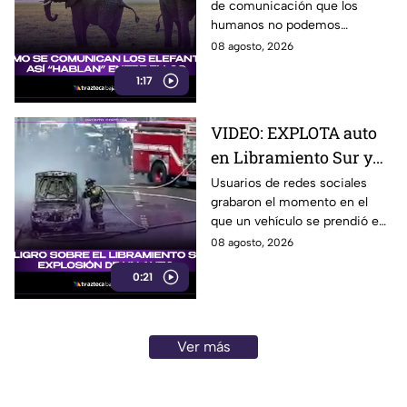
de comunicación que los
humanos no podemos
escuchar, ellos “hablan” de una
08 agosto, 2026
forma muy diferente, así que
1:17
te invitamos a ver el video.
VIDEO: EXPLOTA auto
en Libramiento Sur y
ocasiona fuerte tráfico
Usuarios de redes sociales
grabaron el momento en el
en Tijuana este sábado;
que un vehículo se prendió en
cerca de 5 y 10
llamas sobre el Libramiento, lo
08 agosto, 2026
que ocasionó tráfico pesado
0:21
en esa parte de Tijuana.
Ver más