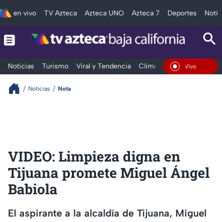
en vivo
TV Azteca
Azteca UNO
Azteca 7
Deportes
Notic
Noticias
Turismo
Viral y Tendencia
Clima
Deportes
Espec
En Vivo
Noticias
Nota
VIDEO: Limpieza digna en
Tijuana promete Miguel Ángel
Babiola
El aspirante a la alcaldía de Tijuana, Miguel