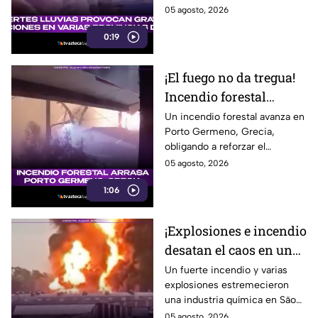
regiones
afectando calles, viviendas y la
05 agosto, 2026
movilidad. Aquí te informamos.
0:19
¡El fuego no da tregua!
Incendio forestal
arrasa una zona de
Un incendio forestal avanza en
Porto Germeno, Grecia,
Grecia
obligando a reforzar el
combate contra las llamas y
05 agosto, 2026
proteger a la población. Aquí te
1:06
informamos.
¡Explosiones e incendio
desatan el caos en una
industria química de
Un fuerte incendio y varias
explosiones estremecieron
Brasil!
una industria química en São
Paulo, Brasil, provocando una
05 agosto, 2026