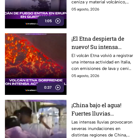
ceniza y material volcánico,
mientras autoridades
05 agosto, 2026
mantienen vigilancia en la
1:05
zona. Te informamos.
¡El Etna despierta de
nuevo! Su intensa
actividad sorprende en
El volcán Etna volvió a registrar
una intensa actividad en Italia,
Italia
con emisiones de lava y ceniza
que llamaron la atención de
05 agosto, 2026
habitantes.
0:37
¡China bajo el agua!
Fuertes lluvias
provocan
Las intensas lluvias provocaron
severas inundaciones en
inundaciones en varias
distintas regiones de China,