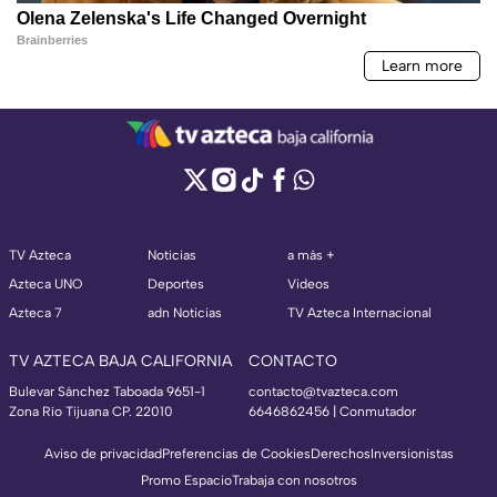
TV Azteca
Noticias
a más +
Azteca UNO
Deportes
Videos
Azteca 7
adn Noticias
TV Azteca Internacional
TV AZTECA BAJA CALIFORNIA
CONTACTO
Bulevar Sánchez Taboada 9651-1
contacto@tvazteca.com
Zona Río Tijuana CP. 22010
6646862456 | Conmutador
Aviso de privacidad
Preferencias de Cookies
Derechos
Inversionistas
Promo Espacio
Trabaja con nosotros