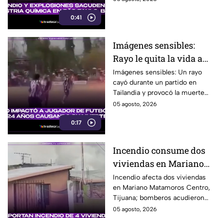
intensa movilización. Te
0:41
informamos.
Imágenes sensibles:
Rayo le quita la vida a
futbolista en pleno
Imágenes sensibles: Un rayo
cayó durante un partido en
partido
Tailandia y provocó la muerte
del futbolista Safwan Awae, de
05 agosto, 2026
24 años, ante la mirada de
0:17
todos.
Incendio consume dos
viviendas en Mariano
Matamoros Centro;
Incendio afecta dos viviendas
en Mariano Matamoros Centro,
moviliza a cuerpos de
Tijuana; bomberos acudieron
emergencia en Tijuana
para atender la emergencia
05 agosto, 2026