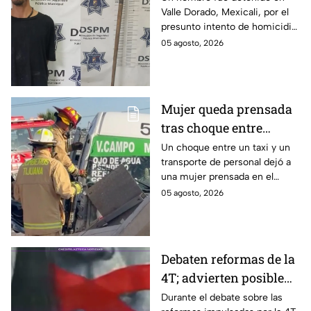
Valle Dorado, Mexicali, por el
en Mexicali; habría
presunto intento de homicidio
atacado a otro mientras
de otro con una pala. La
05 agosto, 2026
dormía
víctima sufrió lesiones en la
cabeza y el cuerpo.
Mujer queda prensada
tras choque entre
transporte público y de
Un choque entre un taxi y un
transporte de personal dejó a
personal en Tijuana
una mujer prensada en el
bulevar Insurgentes, a la altura
05 agosto, 2026
de Macroplaza, en Tijuana.
Debaten reformas de la
4T; advierten posible
control sobre la
Durante el debate sobre las