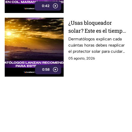
registrada este miércoles.
0:42
¿Usas bloqueador
solar? Este es el tiempo
exacto para volver a
Dermatólogos explican cada
cuántas horas debes reaplicar
aplicarlo
el protector solar para cuidar
tu piel y reducir los daños del
05 agosto, 2026
sol. Aquí te informamos.
0:58