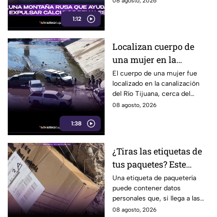
08 agosto, 2026
1:12
Localizan cuerpo de
una mujer en la
canalización del Río
El cuerpo de una mujer fue
localizado en la canalización
Tijuana; presentaba
del Río Tijuana, cerca del
quemaduras
cruce fronterizo, durante la
08 agosto, 2026
mañana del viernes 7 de
1:38
agosto.
¿Tiras las etiquetas de
tus paquetes? Este
pequeño descuido
Una etiqueta de paquetería
puede contener datos
podría ponerte en
personales que, si llega a las
riesgo en Tijuana
manos equivocadas, podrían
08 agosto, 2026