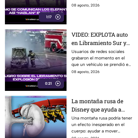
escuchar, ellos “hablan” de una
08 agosto, 2026
forma muy diferente, así que
1:17
te invitamos a ver el video.
VIDEO: EXPLOTA auto
en Libramiento Sur y
ocasiona fuerte tráfico
Usuarios de redes sociales
grabaron el momento en el
en Tijuana este sábado;
que un vehículo se prendió en
cerca de 5 y 10
llamas sobre el Libramiento, lo
08 agosto, 2026
que ocasionó tráfico pesado
0:21
en esa parte de Tijuana.
La montaña rusa de
Disney que ayuda a
expulsar cálculos
Una montaña rusa podría tener
un efecto inesperado en el
renales, según estudio
cuerpo: ayudar a mover
pequeños cálculos renales