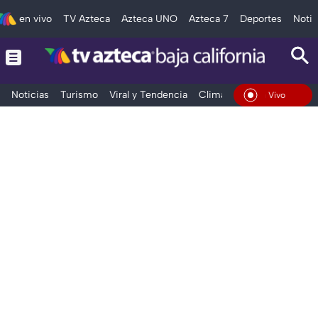
en vivo
TV Azteca
Azteca UNO
Azteca 7
Deportes
Notic
Noticias
Turismo
Viral y Tendencia
Clima
Deportes
Espec
En Vivo