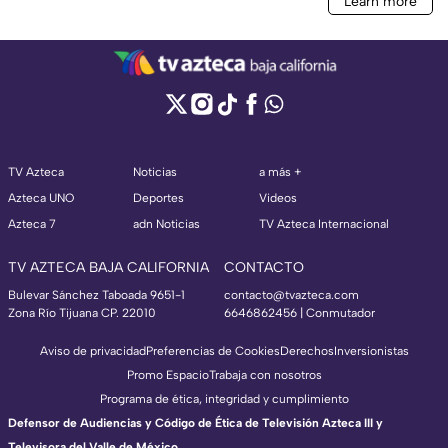
TV Azteca
Noticias
a más +
Azteca UNO
Deportes
Videos
Azteca 7
adn Noticias
TV Azteca Internacional
TV AZTECA BAJA CALIFORNIA
CONTACTO
Bulevar Sánchez Taboada 9651-1
contacto@tvazteca.com
Zona Río Tijuana CP. 22010
6646862456 | Conmutador
Aviso de privacidad
Preferencias de Cookies
Derechos
Inversionistas
Promo Espacio
Trabaja con nosotros
Programa de ética, integridad y cumplimiento
Defensor de Audiencias y Código de Ética de Televisión Azteca III y
Televisora del Valle de México