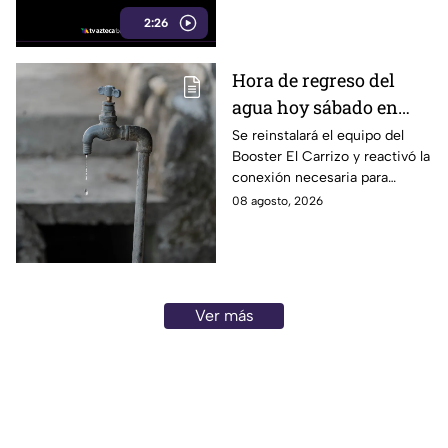
utilizarse para cometer fraude,
2:26
extorsión o robo de identidad.
Hora de regreso del
agua hoy sábado en
Tijuana tras el corte de
Se reinstalará el equipo del
Booster El Carrizo y reactivó la
las 150 colonias
conexión necesaria para
normalizar el agua en Tijuana
08 agosto, 2026
tras el corte en las 150
colonias.
Ver más