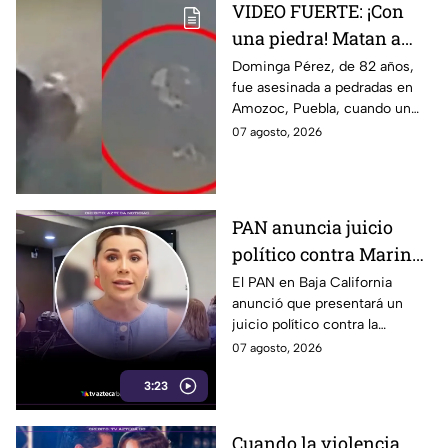
VIDEO FUERTE: ¡Con
una piedra! Matan a
vendedora de cemitas
Dominga Pérez, de 82 años,
fue asesinada a pedradas en
de 82 años mientras iba
Amozoc, Puebla, cuando un
a su casa
sujeto le robó los 90 pesos
07 agosto, 2026
que ganó vendiendo cemitas.
PAN anuncia juicio
político contra Marina
del Pilar y la fiscal de
El PAN en Baja California
anunció que presentará un
Baja California
juicio político contra la
gobernadora y la fiscal del
07 agosto, 2026
estado, tras el caso de Pedro
3:23
Ariel Mendívil.
Cuando la violencia