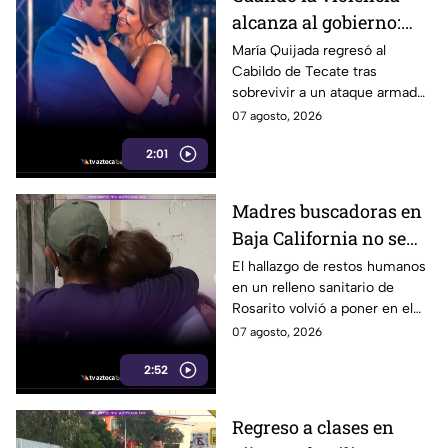
alcanza al gobierno:
regidora de Tecate
María Quijada regresó al
Cabildo de Tecate tras
vuelve al Cabildo tras
sobrevivir a un ataque armado
sobrevivir a un ataque
en el que murió su esposo y
07 agosto, 2026
armado
habló por primera vez desde el
2:01
atentado.
Madres buscadoras en
Baja California no se
detienen: hallazgo de
El hallazgo de restos humanos
en un relleno sanitario de
restos humanos
Rosarito volvió a poner en el
reaviva la
centro la labor de las madres
07 agosto, 2026
preocupación
buscadoras en Baja California.
2:52
Regreso a clases en