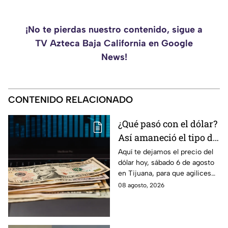
¡No te pierdas nuestro contenido, sigue a
TV Azteca Baja California en Google
News!
CONTENIDO RELACIONADO
¿Qué pasó con el dólar?
Así amaneció el tipo de
cambio hoy sábado 8 de
Aquí te dejamos el precio del
dólar hoy, sábado 6 de agosto
agosto en Tijuana
en Tijuana, para que agilices
tus cambios, compras y
08 agosto, 2026
cruces fronterizos con
información actualizada.