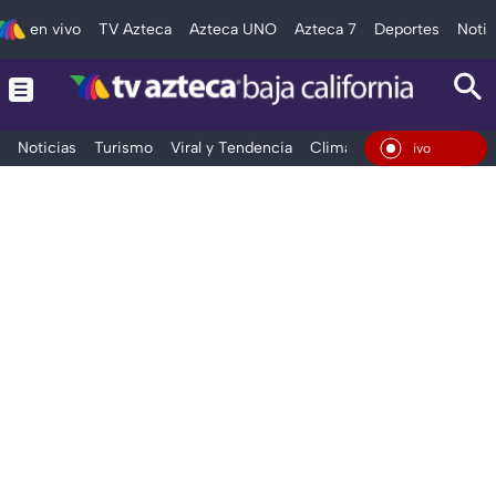
en vivo
TV Azteca
Azteca UNO
Azteca 7
Deportes
Notic
Noticias
Turismo
Viral y Tendencia
Clima
Deportes
Espec
En Vivo