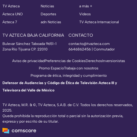
TV Azteca
Noticias
a más +
Azteca UNO
Deportes
Videos
Azteca 7
adn Noticias
TV Azteca Internacional
TV AZTECA BAJA CALIFORNIA
CONTACTO
Bulevar Sánchez Taboada 9651-1
contacto@tvazteca.com
Zona Río Tijuana CP. 22010
6646862456 | Conmutador
Aviso de privacidad
Preferencias de Cookies
Derechos
Inversionistas
Promo Espacio
Trabaja con nosotros
Programa de ética, integridad y cumplimiento
Defensor de Audiencias y Código de Ética de Televisión Azteca III y
Televisora del Valle de México
TV Azteca, M.R. & ©, TV Azteca, S.A.B. de C.V. Todos los derechos reservados,
2025.
Queda prohibida la reproducción total o parcial sin la autorización previa,
expresa y por escrito de su titular.