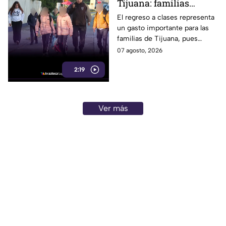
Tijuana: familias
podrían gastar hasta 5
El regreso a clases representa
un gasto importante para las
mil pesos en uniformes
familias de Tijuana, pues
y calzado
uniformes y calzado pueden
07 agosto, 2026
alcanzar los 5 mil pesos.
2:19
Ver más